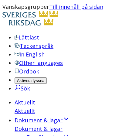
Vänskapsgrupper
Till innehåll på sidan
Lättläst
Teckenspråk
In English
Other languages
Ordbok
Aktivera lyssna
Sök
Aktuellt
Aktuellt
Dokument & lagar
Dokument & lagar