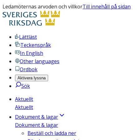
Ledamöternas arvoden och villkor
Till innehåll på sidan
Lättläst
Teckenspråk
In English
Other languages
Ordbok
Aktivera lyssna
Sök
Aktuellt
Aktuellt
Dokument & lagar
Dokument & lagar
Beställ och ladda ner