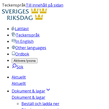
Teckenspråk
Till innehåll på sidan
Lättläst
Teckenspråk
In English
Other languages
Ordbok
Aktivera lyssna
Sök
Aktuellt
Aktuellt
Dokument & lagar
Dokument & lagar
Beställ och ladda ner