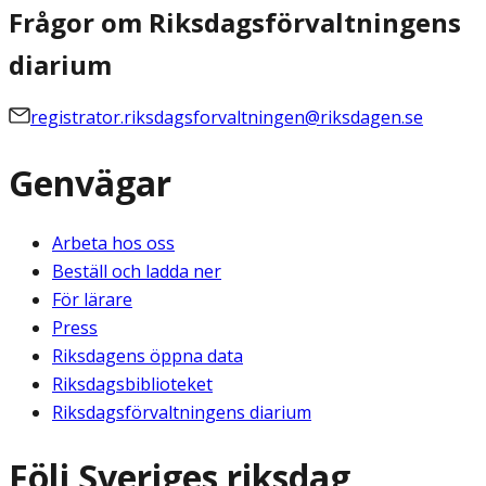
Frågor om Riksdagsförvaltningens
diarium
registrator.riksdagsforvaltningen@riksdagen.se
Genvägar
Arbeta hos oss
Beställ och ladda ner
För lärare
Press
Riksdagens öppna data
Riksdagsbiblioteket
Riksdagsförvaltningens diarium
Följ Sveriges riksdag