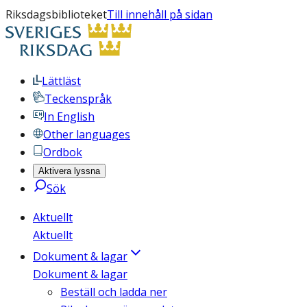
Riksdagsbiblioteket
Till innehåll på sidan
Lättläst
Teckenspråk
In English
Other languages
Ordbok
Aktivera lyssna
Sök
Aktuellt
Aktuellt
Dokument & lagar
Dokument & lagar
Beställ och ladda ner