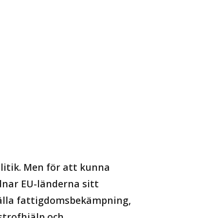
litik. Men för att kunna
dnar EU-länderna sitt
gälla fattigdomsbekämpning,
strofhjälp och