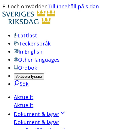
EU och omvärlden
Till innehåll på sidan
Lättläst
Teckenspråk
In English
Other languages
Ordbok
Aktivera lyssna
Sök
Aktuellt
Aktuellt
Dokument & lagar
Dokument & lagar