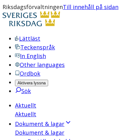
Riksdagsförvaltningen
Till innehåll på sidan
Lättläst
Teckenspråk
In English
Other languages
Ordbok
Aktivera lyssna
Sök
Aktuellt
Aktuellt
Dokument & lagar
Dokument & lagar