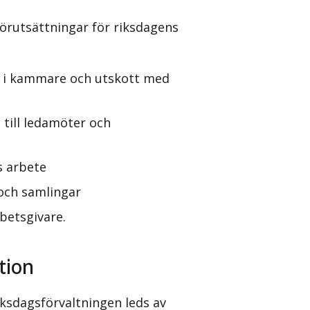
örutsättningar för riksdagens
et i kammare och utskott med
 till ledamöter och
s arbete
och samlingar
rbetsgivare.
tion
iksdagsförvaltningen leds av