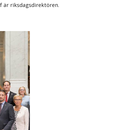
f är riksdagsdirektören.