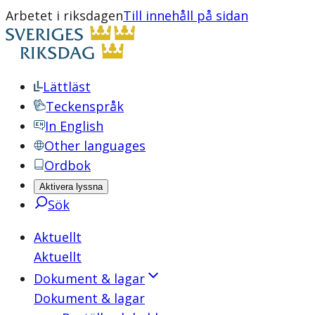
Arbetet i riksdagen
Till innehåll på sidan
Lättläst
Teckenspråk
In English
Other languages
Ordbok
Aktivera lyssna
Sök
Aktuellt
Aktuellt
Dokument & lagar
Dokument & lagar