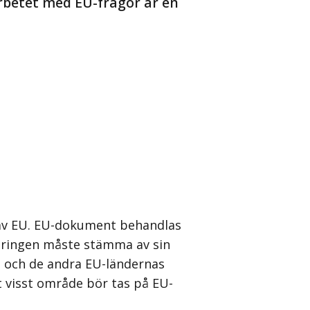
Arbetet med EU-frågor är en
l av EU. EU-dokument behandlas
eringen måste stämma av sin
 och de andra EU-ländernas
 visst område bör tas på EU-