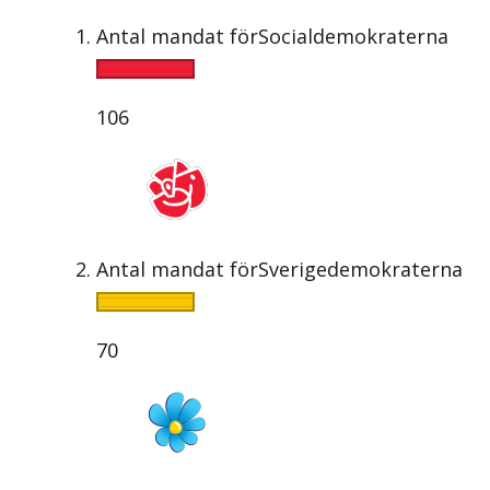
Antal mandat för
Socialdemokraterna
106
Antal mandat för
Sverigedemokraterna
70