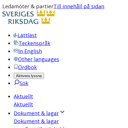
Ledamöter & partier
Till innehåll på sidan
Lättläst
Teckenspråk
In English
Other languages
Ordbok
Aktivera lyssna
Sök
Aktuellt
Aktuellt
Dokument & lagar
Dokument & lagar