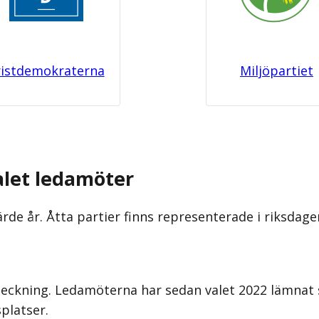
ristdemokraterna
Miljöpartiet
alet ledamöter
ärde år. Åtta partier finns representerade i riksdag
eckning. Ledamöterna har sedan valet 2022 lämnat sin
platser.