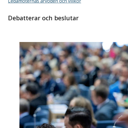
Ledamöternas arvoden och villkor
Debatterar och beslutar
Foto: Melker Dahlstrand
En röst i riksdagens kammare.
Riksdagsledamöterna visar genom tecken vilken
position deras respektive parti har beslutat sig för
i en fråga.