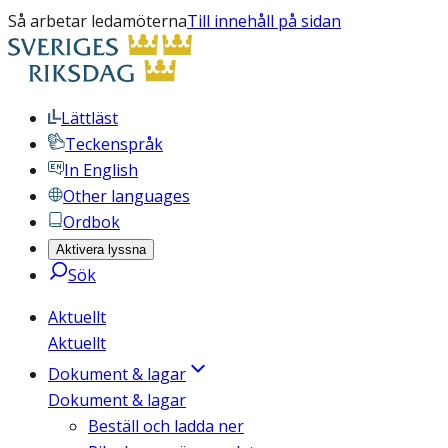
Så arbetar ledamöterna
Till innehåll på sidan
Lättläst
Teckenspråk
In English
Other languages
Ordbok
Aktivera lyssna
Sök
Aktuellt
Aktuellt
Dokument & lagar
Dokument & lagar
Beställ och ladda ner