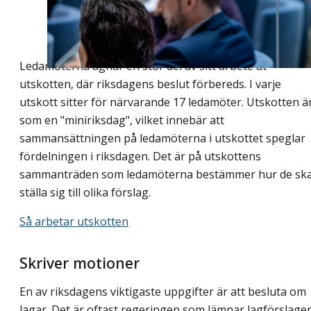
Ledamöterna ägnar en stor del av sitt arbete åt
utskotten, där riksdagens beslut förbereds. I varje
utskott sitter för närvarande 17 ledamöter. Utskotten ä
som en "miniriksdag", vilket innebär att
sammansättningen på ledamöterna i utskottet speglar
fördelningen i riksdagen. Det är på utskottens
sammanträden som ledamöterna bestämmer hur de sk
ställa sig till olika förslag.
Så arbetar utskotten
Skriver motioner
En av riksdagens viktigaste uppgifter är att besluta om
lagar. Det är oftast regeringen som lämnar lagförslagen