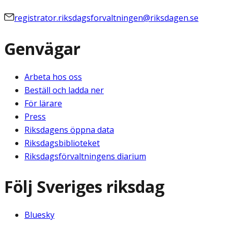
registrator.riksdagsforvaltningen@riksdagen.se
Genvägar
Arbeta hos oss
Beställ och ladda ner
För lärare
Press
Riksdagens öppna data
Riksdagsbiblioteket
Riksdagsförvaltningens diarium
Följ Sveriges riksdag
Bluesky