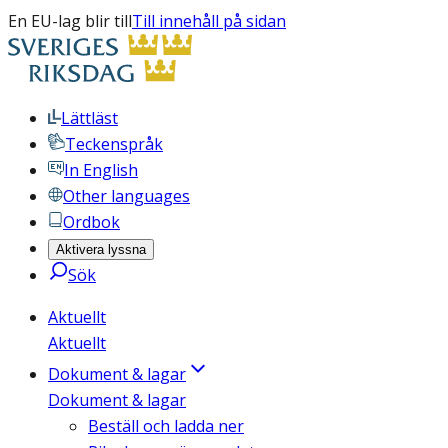
En EU-lag blir till
Till innehåll på sidan
Lättläst
Teckenspråk
In English
Other languages
Ordbok
Aktivera lyssna
Sök
Aktuellt
Aktuellt
Dokument & lagar
Dokument & lagar
Beställ och ladda ner