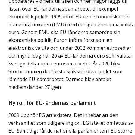
uppdateras vid flera tillfällen och fler frågor läggs till
listan över EU-ländernas samarbete, till exempel
ekonomisk politik. 1999 inför EU den ekonomiska och
monetära unionen (EMU) med den gemensamma valut
euro. Genom EMU ska EU-länderna samordna sin
ekonomiska politik. Euron införs först som en
elektronisk valuta och under 2002 kommer eurosedlar
och mynt. Idag har 20 av EU-länderna euro som valuta.
Sverige deltar inte i eurosamarbetet. År 2020 blev
Storbritannien det första självständiga landet som
lämnade EU-samarbetet. Därmed blev antalet
medlemsländer 27 igen.
Ny roll för EU-ländernas parlament
2009 upphör EG att existera. Det innebär att den
verksamhet som tidigare ingick i EG istället omfattas av
EU. Samtidigt får de nationella parlamenten i EU större