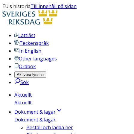
EU:s historia
Till innehåll på sidan
Lättläst
Teckenspråk
In English
Other languages
Ordbok
Aktivera lyssna
Sök
Aktuellt
Aktuellt
Dokument & lagar
Dokument & lagar
Beställ och ladda ner