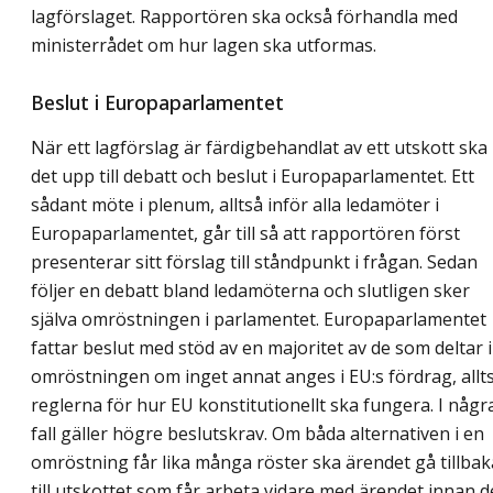
lagförslaget. Rapportören ska också förhandla med
ministerrådet om hur lagen ska utformas.
Beslut i Europaparlamentet
När ett lagförslag är färdigbehandlat av ett utskott ska
det upp till debatt och beslut i Europaparlamentet. Ett
sådant möte i plenum, alltså inför alla ledamöter i
Europaparlamentet, går till så att rapportören först
presenterar sitt förslag till ståndpunkt i frågan. Sedan
följer en debatt bland ledamöterna och slutligen sker
själva omröstningen i parlamentet. Europaparlamentet
fattar beslut med stöd av en majoritet av de som deltar i
omröstningen om inget annat anges i EU:s fördrag, allt
reglerna för hur EU konstitutionellt ska fungera. I någr
fall gäller högre beslutskrav. Om båda alternativen i en
omröstning får lika många röster ska ärendet gå tillbak
till utskottet som får arbeta vidare med ärendet innan d