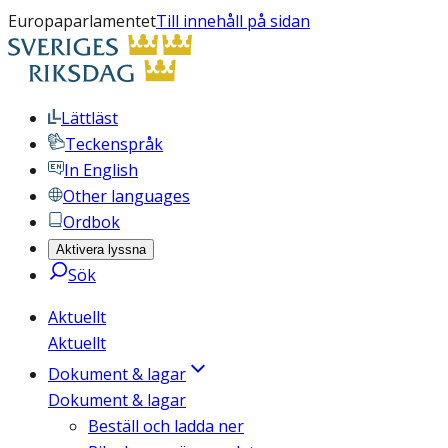
Europaparlamentet
Till innehåll på sidan
Lättläst
Teckenspråk
In English
Other languages
Ordbok
Aktivera lyssna
Sök
Aktuellt
Aktuellt
Dokument & lagar
Dokument & lagar
Beställ och ladda ner