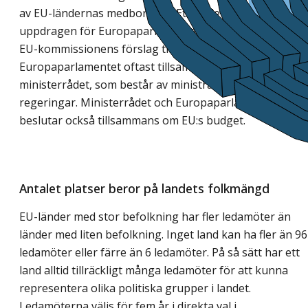
av EU-ländernas medborgare. Ett av de viktigaste
uppdragen för Europaparlamentet är att ta beslut om
EU-kommissionens förslag till nya EU-lagar. Det gör
Europaparlamentet oftast tillsammans med
ministerrådet, som består av ministrar från EU-ländern
regeringar. Ministerrådet och Europaparlamentet
beslutar också tillsammans om EU:s budget.
Antalet platser beror på landets folkmängd
EU-länder med stor befolkning har fler ledamöter än
länder med liten befolkning. Inget land kan ha fler än 96
ledamöter eller färre än 6 ledamöter. På så sätt har ett
land alltid tillräckligt många ledamöter för att kunna
representera olika politiska grupper i landet.
Ledamöterna väljs för fem år i direkta val i