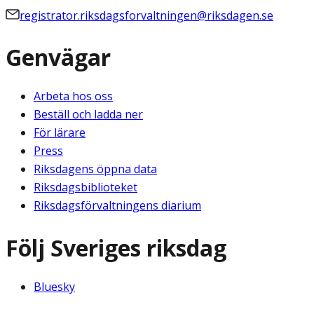
registrator.riksdagsforvaltningen@riksdagen.se
Genvägar
Arbeta hos oss
Beställ och ladda ner
För lärare
Press
Riksdagens öppna data
Riksdagsbiblioteket
Riksdagsförvaltningens diarium
Följ Sveriges riksdag
Bluesky