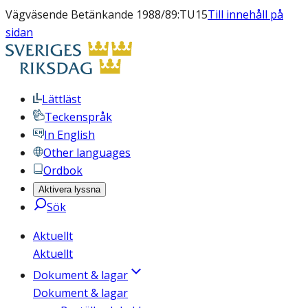
Vägväsende Betänkande 1988/89:TU15
Till innehåll på
sidan
Lättläst
Teckenspråk
In English
Other languages
Ordbok
Aktivera lyssna
Sök
Aktuellt
Aktuellt
Dokument & lagar
Dokument & lagar