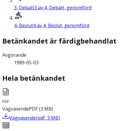
3,
Debatt
3 av 4, Debatt, genomförd
4,
Beslut
4 av 4, Beslut, genomförd
Betänkandet är färdigbehandlat
Avgörande
1989-05-03
Hela betänkandet
PDF
Vägväsende
PDF
(
3
MB
)
Vägväsende
(
pdf
,
3
MB
)