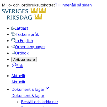
Miljö- och jordbruksutskottet
Till innehåll på sidan
Lättläst
Teckenspråk
In English
Other languages
Ordbok
Aktivera lyssna
Sök
Aktuellt
Aktuellt
Dokument & lagar
Dokument & lagar
Beställ och ladda ner