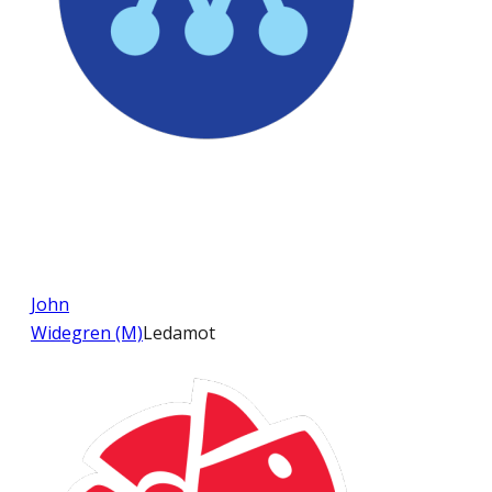
John
Widegren (M)
Ledamot