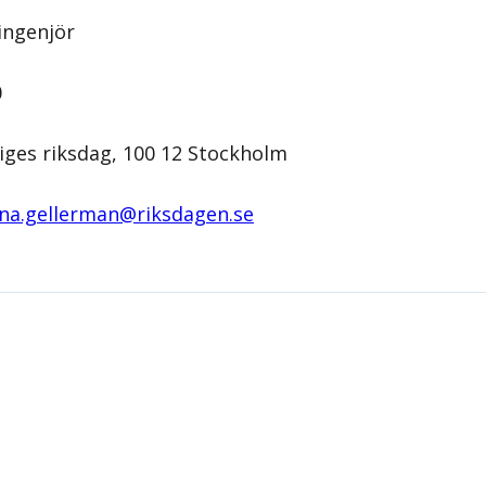
lingenjör
0
iges riksdag, 100 12 Stockholm
na.gellerman@­riksdagen.se