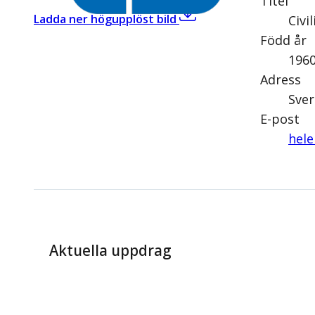
Titel
,
Helena Gellerman (L)
Ladda ner högupplöst bild
Civi
Född år
196
Adress
Sver
E-post
hele
Aktuella uppdrag