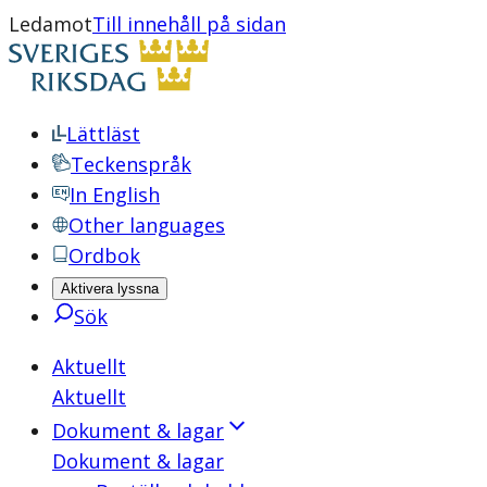
Ledamot
Till innehåll på sidan
Lättläst
Teckenspråk
In English
Other languages
Ordbok
Aktivera lyssna
Sök
Aktuellt
Aktuellt
Dokument & lagar
Dokument & lagar