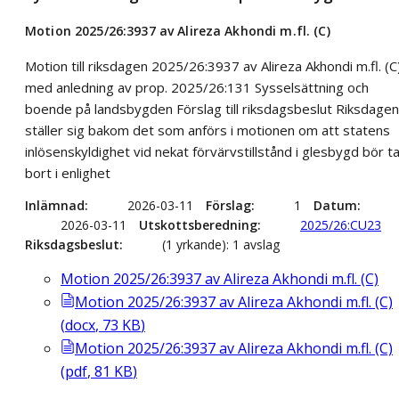
Motion 2025/26:3937 av Alireza Akhondi m.fl. (C)
Motion till riksdagen 2025/26:3937 av Alireza Akhondi m.fl. (C
med anledning av prop. 2025/26:131 Sysselsättning och
boende på landsbygden Förslag till riksdagsbeslut Riksdagen
ställer sig bakom det som anförs i motionen om att statens
inlösenskyldighet vid nekat förvärvstillstånd i glesbygd bör t
bort i enlighet
Inlämnad
2026-03-11
Förslag
1
Datum
2026-03-11
Utskottsberedning
2025/26:CU23
Riksdagsbeslut
(1 yrkande): 1 avslag
Motion 2025/26:3937 av Alireza Akhondi m.fl. (C)
Motion 2025/26:3937 av Alireza Akhondi m.fl. (C)
(
docx
,
73
KB
)
Motion 2025/26:3937 av Alireza Akhondi m.fl. (C)
(
pdf
,
81
KB
)