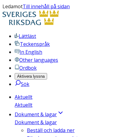
Ledamot
Till innehåll på sidan
Lättläst
Teckenspråk
In English
Other languages
Ordbok
Aktivera lyssna
Sök
Aktuellt
Aktuellt
Dokument & lagar
Dokument & lagar
Beställ och ladda ner