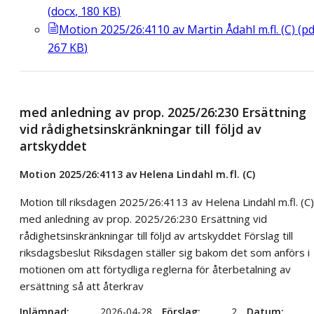
(
docx
,
180
KB
)
Motion 2025/26:4110 av Martin Ådahl m.fl. (C)
(
pd
267
KB
)
med anledning av prop. 2025/26:230 Ersättning
vid rådighetsinskränkningar till följd av
artskyddet
Motion 2025/26:4113 av Helena Lindahl m.fl. (C)
Motion till riksdagen 2025/26:4113 av Helena Lindahl m.fl. (C)
med anledning av prop. 2025/26:230 Ersättning vid
rådighetsinskränkningar till följd av artskyddet Förslag till
riksdagsbeslut Riksdagen ställer sig bakom det som anförs i
motionen om att förtydliga reglerna för återbetalning av
ersättning så att återkrav
Inlämnad
2026-04-28
Förslag
2
Datum