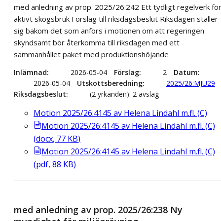
med anledning av prop. 2025/26:242 Ett tydligt regelverk fö
aktivt skogsbruk Förslag till riksdagsbeslut Riksdagen ställer
sig bakom det som anförs i motionen om att regeringen
skyndsamt bör återkomma till riksdagen med ett
sammanhållet paket med produktionshöjande
Inlämnad
2026-05-04
Förslag
2
Datum
2026-05-04
Utskottsberedning
2025/26:MJU29
Riksdagsbeslut
(2 yrkanden): 2 avslag
Motion 2025/26:4145 av Helena Lindahl m.fl. (C)
Motion 2025/26:4145 av Helena Lindahl m.fl. (C)
(
docx
,
77
KB
)
Motion 2025/26:4145 av Helena Lindahl m.fl. (C)
(
pdf
,
88
KB
)
med anledning av prop. 2025/26:238 Ny