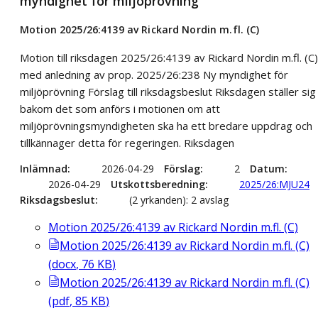
myndighet för miljöprövning
Motion 2025/26:4139 av Rickard Nordin m.fl. (C)
Motion till riksdagen 2025/26:4139 av Rickard Nordin m.fl. (C)
med anledning av prop. 2025/26:238 Ny myndighet för
miljöprövning Förslag till riksdagsbeslut Riksdagen ställer sig
bakom det som anförs i motionen om att
miljöprövningsmyndigheten ska ha ett bredare uppdrag och
tillkännager detta för regeringen. Riksdagen
Inlämnad
2026-04-29
Förslag
2
Datum
2026-04-29
Utskottsberedning
2025/26:MJU24
Riksdagsbeslut
(2 yrkanden): 2 avslag
Motion 2025/26:4139 av Rickard Nordin m.fl. (C)
Motion 2025/26:4139 av Rickard Nordin m.fl. (C)
(
docx
,
76
KB
)
Motion 2025/26:4139 av Rickard Nordin m.fl. (C)
(
pdf
,
85
KB
)