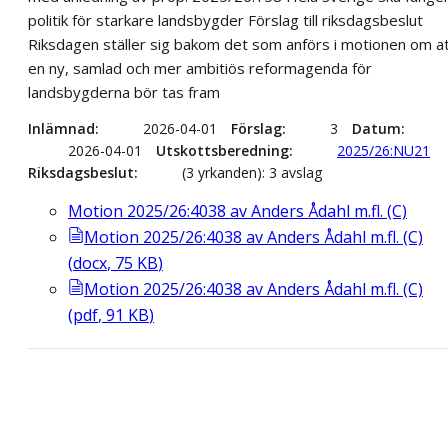
politik för starkare landsbygder Förslag till riksdagsbeslut
Riksdagen ställer sig bakom det som anförs i motionen om a
en ny, samlad och mer ambitiös reformagenda för
landsbygderna bör tas fram
Inlämnad
2026-04-01
Förslag
3
Datum
2026-04-01
Utskottsberedning
2025/26:NU21
Riksdagsbeslut
(3 yrkanden): 3 avslag
Motion 2025/26:4038 av Anders Ådahl m.fl. (C)
Motion 2025/26:4038 av Anders Ådahl m.fl. (C)
(
docx
,
75
KB
)
Motion 2025/26:4038 av Anders Ådahl m.fl. (C)
(
pdf
,
91
KB
)