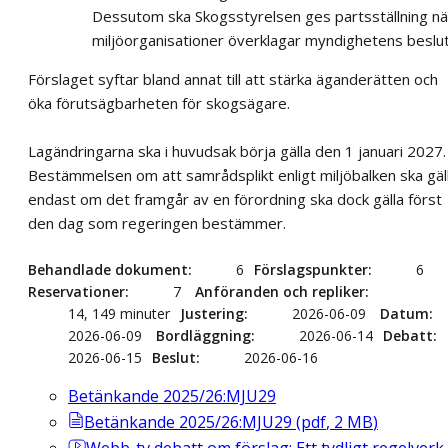
Dessutom ska Skogsstyrelsen ges partsställning nä
miljöorganisationer överklagar myndighetens beslut
Förslaget syftar bland annat till att stärka äganderätten och
öka förutsägbarheten för skogsägare.
Lagändringarna ska i huvudsak börja gälla den 1 januari 2027.
Bestämmelsen om att samrådsplikt enligt miljöbalken ska gäl
endast om det framgår av en förordning ska dock gälla först
den dag som regeringen bestämmer.
Behandlade dokument
6
Förslagspunkter
6
Reservationer
7
Anföranden och repliker
14, 149 minuter
Justering
2026-06-09
Datum
2026-06-09
Bordläggning
2026-06-14
Debatt
2026-06-15
Beslut
2026-06-16
Betänkande 2025/26:MJU29
Betänkande 2025/26:MJU29
(
pdf
,
2
MB
)
Webb-tv
debatt om förslag: Ett tydligt regelverk