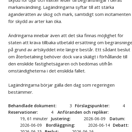
markanvändning. Lagändringarna syftar till att stärka
äganderätten av skog och mark, samtidigt som incitamenten
för skydd av arter kan öka.
Ändringarna innebär även att det ska finnas möjlighet för
staten att kräva tillbaka utbetald ersättning om begränsning
på grund av artskyddet inte längre består. Ett sådant beslut
om återbetalning behöver dock vara skäligt i förhållande till
den enskilde fastighetsägaren och bedömas utifrån
omständigheterna i det enskilda fallet.
Lagändringarna börjar gälla den dag som regeringen
bestämmer.
Behandlade dokument
3
Förslagspunkter
4
Reservationer
4
Anföranden och repliker
19, 61 minuter
Justering
2026-06-09
Datum
2026-06-09
Bordläggning
2026-06-14
Debatt
2026-06-15
Beslut
2026-06-16