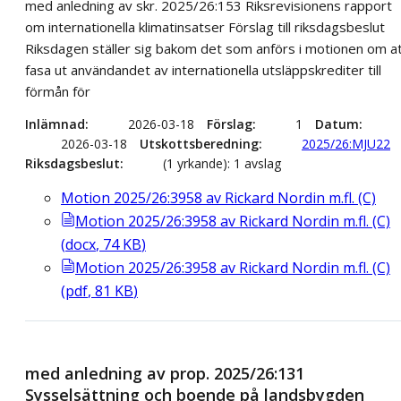
med anledning av skr. 2025/26:153 Riksrevisionens rapport
om internationella klimatinsatser Förslag till riksdagsbeslut
Riksdagen ställer sig bakom det som anförs i motionen om a
fasa ut användandet av internationella utsläppskrediter till
förmån för
Inlämnad
2026-03-18
Förslag
1
Datum
2026-03-18
Utskottsberedning
2025/26:MJU22
Riksdagsbeslut
(1 yrkande): 1 avslag
Motion 2025/26:3958 av Rickard Nordin m.fl. (C)
Motion 2025/26:3958 av Rickard Nordin m.fl. (C)
(
docx
,
74
KB
)
Motion 2025/26:3958 av Rickard Nordin m.fl. (C)
(
pdf
,
81
KB
)
med anledning av prop. 2025/26:131
Sysselsättning och boende på landsbygden