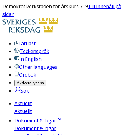
Demokrativerkstaden för årskurs 7–9
Till innehåll på
sidan
Lättläst
Teckenspråk
In English
Other languages
Ordbok
Aktivera lyssna
Sök
Aktuellt
Aktuellt
Dokument & lagar
Dokument & lagar