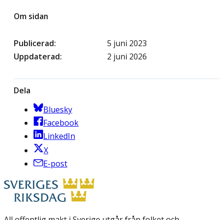
Om sidan
Publicerad
5 juni 2023
Uppdaterad
2 juni 2026
Dela
Bluesky
Facebook
LinkedIn
X
E-post
All offentlig makt i Sverige utgår från folket och