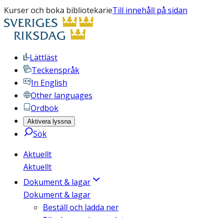
Kurser och boka bibliotekarie
Till innehåll på sidan
Lättläst
Teckenspråk
In English
Other languages
Ordbok
Aktivera lyssna
Sök
Aktuellt
Aktuellt
Dokument & lagar
Dokument & lagar
Beställ och ladda ner