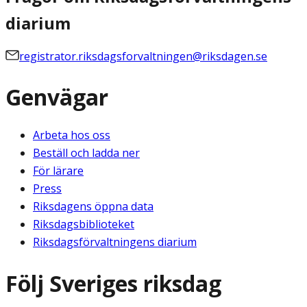
diarium
registrator.riksdagsforvaltningen@riksdagen.se
Genvägar
Arbeta hos oss
Beställ och ladda ner
För lärare
Press
Riksdagens öppna data
Riksdagsbiblioteket
Riksdagsförvaltningens diarium
Följ Sveriges riksdag