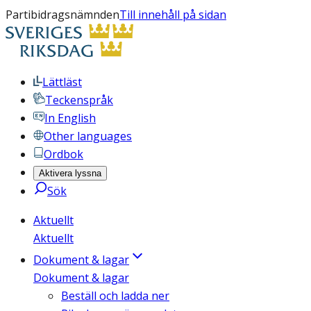
Partibidragsnämnden
Till innehåll på sidan
Lättläst
Teckenspråk
In English
Other languages
Ordbok
Aktivera lyssna
Sök
Aktuellt
Aktuellt
Dokument & lagar
Dokument & lagar
Beställ och ladda ner