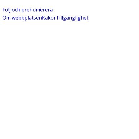
Följ och prenumerera
Om webbplatsen
Kakor
Tillgänglighet