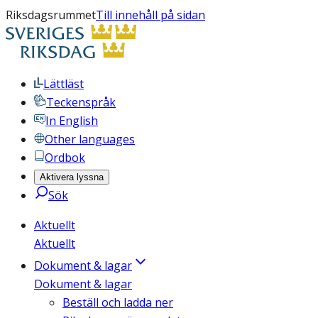
Riksdagsrummet
Till innehåll på sidan
Lättläst
Teckenspråk
In English
Other languages
Ordbok
Aktivera lyssna
Sök
Aktuellt
Aktuellt
Dokument & lagar
Dokument & lagar
Beställ och ladda ner