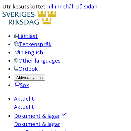
Utrikesutskottet
Till innehåll på sidan
Lättläst
Teckenspråk
In English
Other languages
Ordbok
Aktivera lyssna
Sök
Aktuellt
Aktuellt
Dokument & lagar
Dokument & lagar