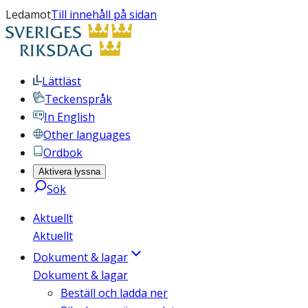
Ledamot
Till innehåll på sidan
Lättläst
Teckenspråk
In English
Other languages
Ordbok
Aktivera lyssna
Sök
Aktuellt
Aktuellt
Dokument & lagar
Dokument & lagar
Beställ och ladda ner