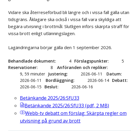
Vidare ska återreseförbud bli längre och i vissa fall gälla utan
tidsgräns. Åklagare ska också i vissa fall vara skyldiga att
begära utvisning i brottmål. Slutligen införs skärpta straff för
vissa brott enligt utlänningslagen.
Lagändringarna börjar gälla den 1 september 2026.
Behandlade dokument
4
Förslagspunkter
5
Reservationer
8
Anföranden och repliker
9, 59 minuter
Justering
2026-06-11
Datum
2026-06-11
Bordläggning
2026-06-14
Debatt
2026-06-15
Beslut
2026-06-16
Betänkande 2025/26:SfU33
Betänkande 2025/26:SfU33
(
pdf
,
2
MB
)
Webb-tv
debatt om förslag: Skärpta regler om
utvisning på grund av brott