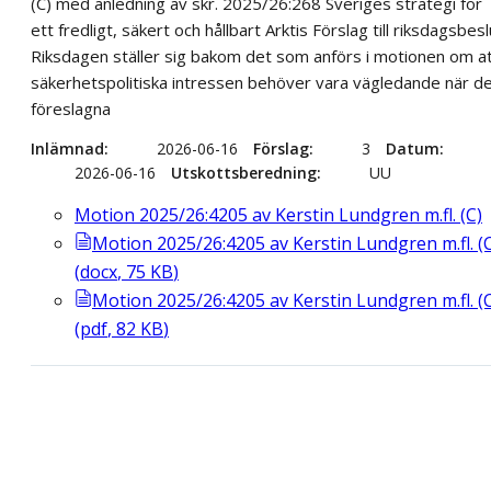
(C) med anledning av skr. 2025/26:268 Sveriges strategi för
ett fredligt, säkert och hållbart Arktis Förslag till riksdagsbesl
Riksdagen ställer sig bakom det som anförs i motionen om a
säkerhetspolitiska intressen behöver vara vägledande när d
föreslagna
Inlämnad
2026-06-16
Förslag
3
Datum
2026-06-16
Utskottsberedning
UU ​
Motion 2025/26:4205 av Kerstin Lundgren m.fl. (C)
Motion 2025/26:4205 av Kerstin Lundgren m.fl. (
(
docx
,
75
KB
)
Motion 2025/26:4205 av Kerstin Lundgren m.fl. (
(
pdf
,
82
KB
)