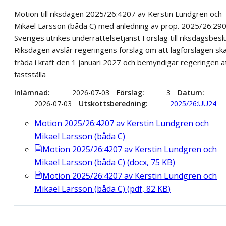
Motion till riksdagen 2025/26:4207 av Kerstin Lundgren och
Mikael Larsson (båda C) med anledning av prop. 2025/26:29
Sveriges utrikes underrättelsetjänst Förslag till riksdagsbesl
Riksdagen avslår regeringens förslag om att lagförslagen sk
träda i kraft den 1 januari 2027 och bemyndigar regeringen a
fastställa
Inlämnad
2026-07-03
Förslag
3
Datum
2026-07-03
Utskottsberedning
2025/26:UU24
Motion 2025/26:4207 av Kerstin Lundgren och
Mikael Larsson (båda C)
Motion 2025/26:4207 av Kerstin Lundgren och
Mikael Larsson (båda C)
(
docx
,
75
KB
)
Motion 2025/26:4207 av Kerstin Lundgren och
Mikael Larsson (båda C)
(
pdf
,
82
KB
)