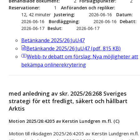
Behandlade dokument
2
Förslagspunkter
2
Reservationer
1
Anföranden och repliker
12, 42 minuter
Justering
2026-06-16
Datum
2026-06-16
Bordläggning
2026-06-16
Debatt
2026-06-17
Beslut
2026-06-17
Betänkande 2025/26:JuU47
Betänkande 2025/26:JuU47
(
pdf
,
815
KB
)
Webb-tv
debatt om förslag: Nya möjligheter att
bekämpa onlinerekrytering
med anledning av skr. 2025/26:268 Sveriges
strategi för ett fredligt, säkert och hållbart
Arktis
Motion 2025/26:4205 av Kerstin Lundgren m.fl. (C)
Motion till riksdagen 2025/26:4205 av Kerstin Lundgren m.fl.