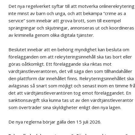
Det nya regelverket syftar till att motverka onlinerekrytering
inte minst av barn och unga, och att bekämpa ”crime as a
service” som innebär att grova brott, som till exempel
sprängningar och skjutningar, annonseras ut och koordineras
av kriminella genom olika digitala tjänster.
Beslutet innebär att en behörig myndighet kan besluta om
förelägganden om att rekryteringsinnehåll ska tas bort eller
göras oåtkomligt. Ett föreläggande ska riktas mot
värdtjänstleverantören, det vill säga den som tillhandahåller
den plattform där innehållet finns. Rekryteringsinnehållet ska
avlägsnas så snart som möjligt och senast inom en timme fr
det att värdtjänstleverantören tog emot föreläggandet. En
sanktionsavgift ska kunna tas ut av den värdtjänstleverantör
som överträder sina skyldigheter enligt den nya lagen.
De nya reglerna börjar gälla den 15 juli 2026.