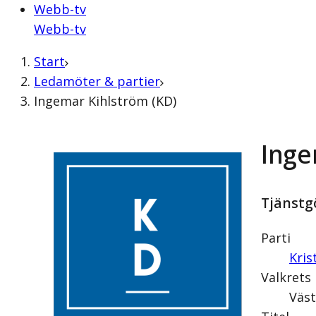
Webb-tv
Webb-tv
Start
Ledamöter & partier
Ingemar Kihlström (KD)
Inge
Tjänstg
Parti
Kri
Valkrets
Väst