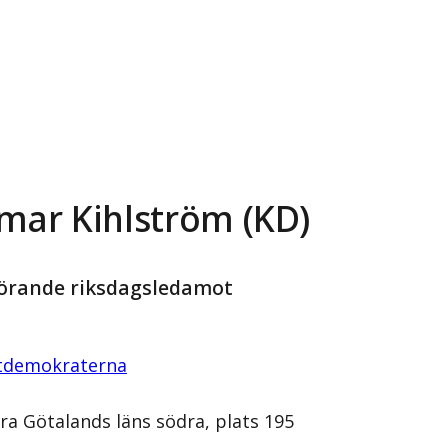
mar Kihlström (KD)
örande riksdagsledamot
stdemokraterna
ra Götalands läns södra, plats 195