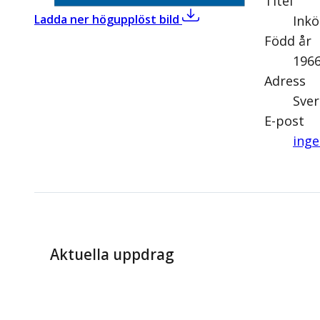
Titel
,
Ingemar Kihlström (KD)
Ladda ner högupplöst bild
Inkö
Född år
196
Adress
Sver
E-post
inge
Aktuella uppdrag