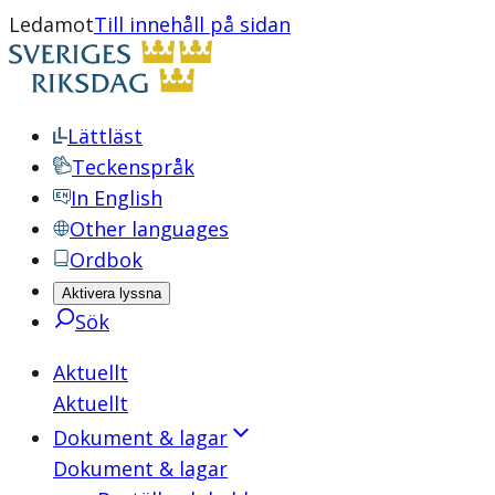
Ledamot
Till innehåll på sidan
Lättläst
Teckenspråk
In English
Other languages
Ordbok
Aktivera lyssna
Sök
Aktuellt
Aktuellt
Dokument & lagar
Dokument & lagar