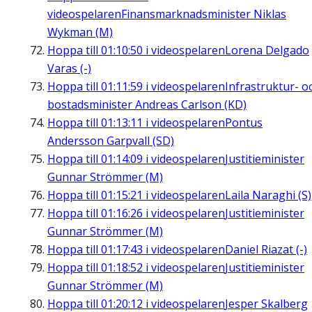
videospelaren
Finansmarknadsminister Niklas
Wykman (M)
Hoppa till
01:10:50
i videospelaren
Lorena Delgado
Varas (-)
Hoppa till
01:11:59
i videospelaren
Infrastruktur- o
bostadsminister Andreas Carlson (KD)
Hoppa till
01:13:11
i videospelaren
Pontus
Andersson Garpvall (SD)
Hoppa till
01:14:09
i videospelaren
Justitieminister
Gunnar Strömmer (M)
Hoppa till
01:15:21
i videospelaren
Laila Naraghi (S)
Hoppa till
01:16:26
i videospelaren
Justitieminister
Gunnar Strömmer (M)
Hoppa till
01:17:43
i videospelaren
Daniel Riazat (-)
Hoppa till
01:18:52
i videospelaren
Justitieminister
Gunnar Strömmer (M)
Hoppa till
01:20:12
i videospelaren
Jesper Skalberg