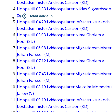
bostadsminister Andreas Carlson (KD)
Hoppa till
03:53
i videospelaren
Niklas Sigvardsson
(S)
Dela/Bädda in
Hoppa till
04:29
i videospelaren
Infrastruktur- och
bostadsminister Andreas Carlson (KD)
Hoppa till
05:03
i videospelaren
Nima Gholam Ali
Pour (SD)
Hoppa till
06:08
i videospelaren
Migrationsminister
Johan Forssell (M)
Hoppa till
07:12
i videospelaren
Nima Gholam Ali
Pour (SD)
Hoppa till
07:45
i videospelaren
Migrationsminister
Johan Forssell (M)
Hoppa till
08:19
i videospelaren
Malcolm Momodou
Jallow (V)
Hoppa till
09:19
i videospelaren
Infrastruktur- och
bostadsminister Andreas Carlson (KD)