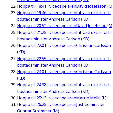
Hoppa till
18:41
i videospelaren
David Josefsson (M
Hoppa till
19:46
i videospelaren
Infrastruktur- och
bostadsminister Andreas Carlson (KD)
Hoppa till
20:52
i videospelaren
David Josefsson (M
Hoppa till
21:25
i videospelaren
Infrastruktur- och
bostadsminister Andreas Carlson (KD)
Hoppa till
22:01
i videospelaren
Christian Carlsson
(KD)
Hoppa till
22:55
i videospelaren
Infrastruktur- och
bostadsminister Andreas Carlson (KD)
Hoppa till
24:01
i videospelaren
Christian Carlsson
(KD)
Hoppa till
24:38
i videospelaren
Infrastruktur- och
bostadsminister Andreas Carlson (KD)
Hoppa till
25:13
i videospelaren
Martin Melin (L)
Hoppa till
26:25
i videospelaren
Justitieminister
Gunnar Strömmer (M)