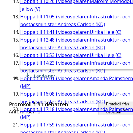
Hoppa till
10:26
i videospelaren
Malcolm Momodou
Jallow (V)
Hoppa till
11:05
i videospelaren
Infrastruktur- och
bostadsminister Andreas Carlson (KD)
Hoppa till
11:41
i videospelaren
Ulrika Heie (C)
Hoppa till
12:48
i videospelaren
Infrastruktur- och
bostadsminister Andreas Carlson (KD)
Hoppa till
13:53
i videospelaren
Ulrika Heie (C)
Hoppa till
14:23
i videospelaren
Infrastruktur- och
bostadsminister Andreas Carlson (KD)
Ladda ner
Hoppa till
15:01
i videospelaren
Amanda Palmstier
(MP)
Hoppa till
16:08
i videospelaren
Infrastruktur- och
bostadsminister Andreas Carlson (KD)
Protokoll från debatten
Protokoll från
Hoppa till
17:18
i videospelaren
Amanda Palmstier
Anföranden: 81
debatten
(MP)
Hoppa till
17:59
i videospelaren
Infrastruktur- och
bostadsminister Andreas Carlson (KD)