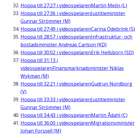
Hoppa till
27:27
i videospelaren
Martin Melin (L)
Hoppa till
27:36
i videospelaren
Justitieminister
Gunnar Strömmer (M)
Hoppa till
27:49
i videospelaren
Carina Ödebrink (S)
Hoppa till
28:57
i videospelaren
Infrastruktur- och
bostadsminister Andreas Carlson (KD)
Hoppa till
30:02
i videospelaren
Erik Hellsborn (SD)
Hoppa till
31:13
i
videospelaren
Finansmarknadsminister Niklas
Wykman (M)
Hoppa till
32:21
i videospelaren
Gudrun Nordborg
(V)
Hoppa till
33:33
i videospelaren
Justitieminister
Gunnar Strömmer (M)
Hoppa till
34:43
i videospelaren
Martin Ådahl (C)
Hoppa till
36:00
i videospelaren
Migrationsminister
Johan Forssell (M)