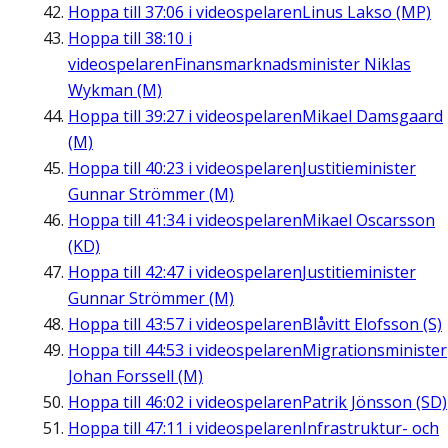
Hoppa till
37:06
i videospelaren
Linus Lakso (MP)
Hoppa till
38:10
i
videospelaren
Finansmarknadsminister Niklas
Wykman (M)
Hoppa till
39:27
i videospelaren
Mikael Damsgaard
(M)
Hoppa till
40:23
i videospelaren
Justitieminister
Gunnar Strömmer (M)
Hoppa till
41:34
i videospelaren
Mikael Oscarsson
(KD)
Hoppa till
42:47
i videospelaren
Justitieminister
Gunnar Strömmer (M)
Hoppa till
43:57
i videospelaren
Blåvitt Elofsson (S)
Hoppa till
44:53
i videospelaren
Migrationsminister
Johan Forssell (M)
Hoppa till
46:02
i videospelaren
Patrik Jönsson (SD)
Hoppa till
47:11
i videospelaren
Infrastruktur- och