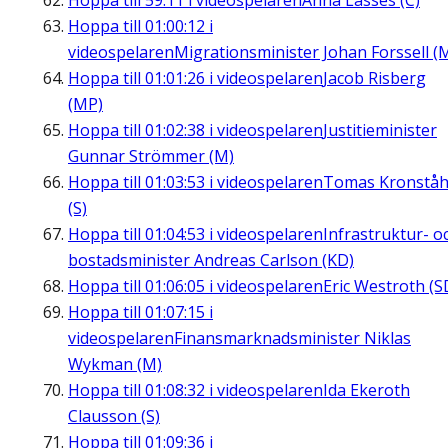
Hoppa till
59:11
i videospelaren
Anna Lasses (C)
Hoppa till
01:00:12
i
videospelaren
Migrationsminister Johan Forssell (
Hoppa till
01:01:26
i videospelaren
Jacob Risberg
(MP)
Hoppa till
01:02:38
i videospelaren
Justitieminister
Gunnar Strömmer (M)
Hoppa till
01:03:53
i videospelaren
Tomas Kronståh
(S)
Hoppa till
01:04:53
i videospelaren
Infrastruktur- o
bostadsminister Andreas Carlson (KD)
Hoppa till
01:06:05
i videospelaren
Eric Westroth (S
Hoppa till
01:07:15
i
videospelaren
Finansmarknadsminister Niklas
Wykman (M)
Hoppa till
01:08:32
i videospelaren
Ida Ekeroth
Clausson (S)
Hoppa till
01:09:36
i