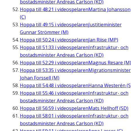
bostadsminister Andreas Carlson (KD)
Hoppa till
48:21
i videospelaren
Martina Johansson
(C)
Hoppa till
49:15
i videospelaren
Justitieminister
Gunnar Strömmer (M)
Hoppa till
50:24
i videospelaren
Jan Riise (MP)
Hoppa till
51:33
i videospelaren
Infrastruktur- och
bostadsminister Andreas Carlson (KD)
Hoppa till
52:29
i videospelaren
Magnus Resare (M
Hoppa till
53:35
i videospelaren
Migrationsminister
Johan Forssell (M)
Hoppa till
54:48
i videospelaren
Hanna Westerén (S
Hoppa till
55:46
i videospelaren
Infrastruktur- och
bostadsminister Andreas Carlson (KD)
Hoppa till
56:59
i videospelaren
Mats Hellhoff (SD)
Hoppa till
58:01
i videospelaren
Infrastruktur- och
bostadsminister Andreas Carlson (KD)