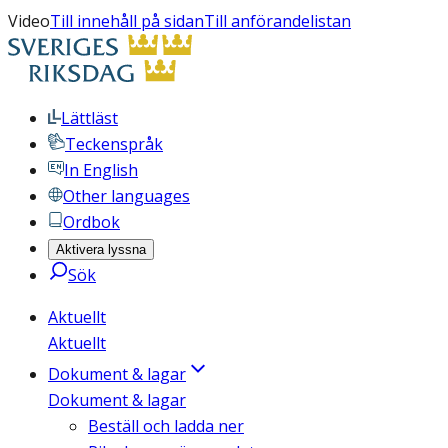
Video
Till innehåll på sidan
Till anförandelistan
Lättläst
Teckenspråk
In English
Other languages
Ordbok
Aktivera lyssna
Sök
Aktuellt
Aktuellt
Dokument & lagar
Dokument & lagar
Beställ och ladda ner