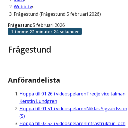
Webb-tv
Frågestund (Frågestund 5 februari 2026)
Frågestund
5 februari 2026
1 timme 22 minuter 24 sekunder
Frågestund
Anförandelista
Hoppa till
01:26
i videospelaren
Tredje vice talman
Kerstin Lundgren
Hoppa till
01:51
i videospelaren
Niklas Sigvardsson
(S)
Hoppa till
02:52
i videospelaren
Infrastruktur- och