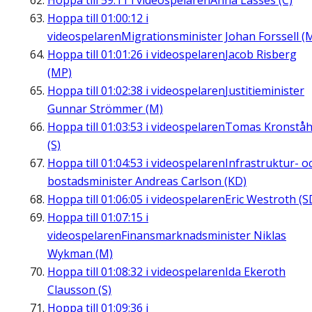
Hoppa till
59:11
i videospelaren
Anna Lasses (C)
Hoppa till
01:00:12
i
videospelaren
Migrationsminister Johan Forssell (
Hoppa till
01:01:26
i videospelaren
Jacob Risberg
(MP)
Hoppa till
01:02:38
i videospelaren
Justitieminister
Gunnar Strömmer (M)
Hoppa till
01:03:53
i videospelaren
Tomas Kronståh
(S)
Hoppa till
01:04:53
i videospelaren
Infrastruktur- o
bostadsminister Andreas Carlson (KD)
Hoppa till
01:06:05
i videospelaren
Eric Westroth (S
Hoppa till
01:07:15
i
videospelaren
Finansmarknadsminister Niklas
Wykman (M)
Hoppa till
01:08:32
i videospelaren
Ida Ekeroth
Clausson (S)
Hoppa till
01:09:36
i