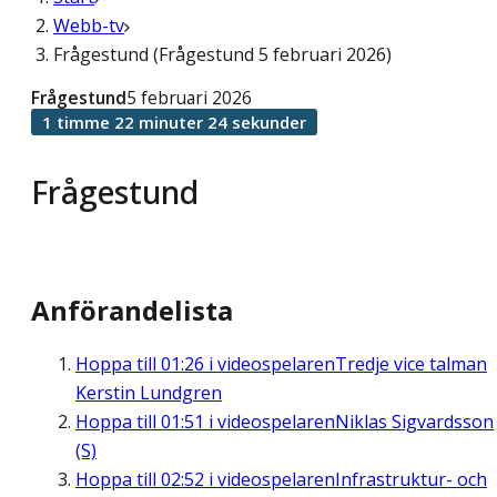
Webb-tv
Frågestund (Frågestund 5 februari 2026)
Frågestund
5 februari 2026
1 timme 22 minuter 24 sekunder
Frågestund
Anförandelista
Hoppa till
01:26
i videospelaren
Tredje vice talman
Kerstin Lundgren
Hoppa till
01:51
i videospelaren
Niklas Sigvardsson
(S)
Hoppa till
02:52
i videospelaren
Infrastruktur- och