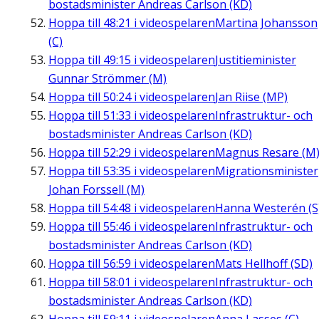
bostadsminister Andreas Carlson (KD)
Hoppa till
48:21
i videospelaren
Martina Johansson
(C)
Hoppa till
49:15
i videospelaren
Justitieminister
Gunnar Strömmer (M)
Hoppa till
50:24
i videospelaren
Jan Riise (MP)
Hoppa till
51:33
i videospelaren
Infrastruktur- och
bostadsminister Andreas Carlson (KD)
Hoppa till
52:29
i videospelaren
Magnus Resare (M
Hoppa till
53:35
i videospelaren
Migrationsminister
Johan Forssell (M)
Hoppa till
54:48
i videospelaren
Hanna Westerén (S
Hoppa till
55:46
i videospelaren
Infrastruktur- och
bostadsminister Andreas Carlson (KD)
Hoppa till
56:59
i videospelaren
Mats Hellhoff (SD)
Hoppa till
58:01
i videospelaren
Infrastruktur- och
bostadsminister Andreas Carlson (KD)