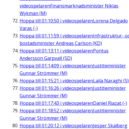
videospelaren
Finansmarknadsminister Niklas
Wykman (M)
Hoppa till
01:10:50
i videospelaren
Lorena Delgado
Varas (-)
Hoppa till
01:11:59
i videospelaren
Infrastruktur- o
bostadsminister Andreas Carlson (KD)
Hoppa till
01:13:11
i videospelaren
Pontus
Andersson Garpvall (SD)
Hoppa till
01:14:09
i videospelaren
Justitieminister
Gunnar Strömmer (M)
Hoppa till
01:15:21
i videospelaren
Laila Naraghi (S)
Hoppa till
01:16:26
i videospelaren
Justitieminister
Gunnar Strömmer (M)
Hoppa till
01:17:43
i videospelaren
Daniel Riazat (-)
Hoppa till
01:18:52
i videospelaren
Justitieminister
Gunnar Strömmer (M)
Hoppa till
01:20:12
i videospelaren
Jesper Skalberg