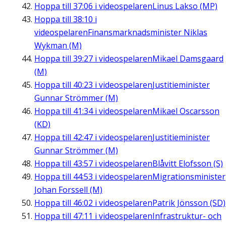
Hoppa till
37:06
i videospelaren
Linus Lakso (MP)
Hoppa till
38:10
i
videospelaren
Finansmarknadsminister Niklas
Wykman (M)
Hoppa till
39:27
i videospelaren
Mikael Damsgaard
(M)
Hoppa till
40:23
i videospelaren
Justitieminister
Gunnar Strömmer (M)
Hoppa till
41:34
i videospelaren
Mikael Oscarsson
(KD)
Hoppa till
42:47
i videospelaren
Justitieminister
Gunnar Strömmer (M)
Hoppa till
43:57
i videospelaren
Blåvitt Elofsson (S)
Hoppa till
44:53
i videospelaren
Migrationsminister
Johan Forssell (M)
Hoppa till
46:02
i videospelaren
Patrik Jönsson (SD)
Hoppa till
47:11
i videospelaren
Infrastruktur- och