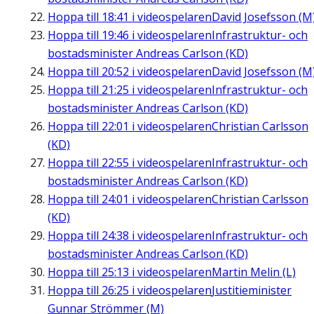
Hoppa till
18:41
i videospelaren
David Josefsson (M
Hoppa till
19:46
i videospelaren
Infrastruktur- och
bostadsminister Andreas Carlson (KD)
Hoppa till
20:52
i videospelaren
David Josefsson (M
Hoppa till
21:25
i videospelaren
Infrastruktur- och
bostadsminister Andreas Carlson (KD)
Hoppa till
22:01
i videospelaren
Christian Carlsson
(KD)
Hoppa till
22:55
i videospelaren
Infrastruktur- och
bostadsminister Andreas Carlson (KD)
Hoppa till
24:01
i videospelaren
Christian Carlsson
(KD)
Hoppa till
24:38
i videospelaren
Infrastruktur- och
bostadsminister Andreas Carlson (KD)
Hoppa till
25:13
i videospelaren
Martin Melin (L)
Hoppa till
26:25
i videospelaren
Justitieminister
Gunnar Strömmer (M)