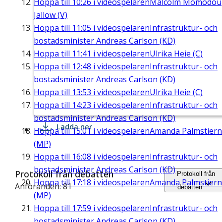
Hoppa till
10:26
i videospelaren
Malcolm Momodou
Jallow (V)
Hoppa till
11:05
i videospelaren
Infrastruktur- och
bostadsminister Andreas Carlson (KD)
Hoppa till
11:41
i videospelaren
Ulrika Heie (C)
Hoppa till
12:48
i videospelaren
Infrastruktur- och
bostadsminister Andreas Carlson (KD)
Hoppa till
13:53
i videospelaren
Ulrika Heie (C)
Hoppa till
14:23
i videospelaren
Infrastruktur- och
bostadsminister Andreas Carlson (KD)
Ladda ner
Hoppa till
15:01
i videospelaren
Amanda Palmstier
(MP)
Hoppa till
16:08
i videospelaren
Infrastruktur- och
bostadsminister Andreas Carlson (KD)
Protokoll från debatten
Protokoll från
Hoppa till
17:18
i videospelaren
Amanda Palmstier
Anföranden: 81
debatten
(MP)
Hoppa till
17:59
i videospelaren
Infrastruktur- och
bostadsminister Andreas Carlson (KD)