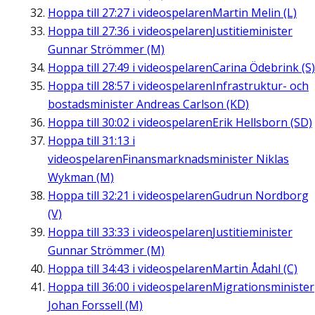
Hoppa till
27:27
i videospelaren
Martin Melin (L)
Hoppa till
27:36
i videospelaren
Justitieminister
Gunnar Strömmer (M)
Hoppa till
27:49
i videospelaren
Carina Ödebrink (S)
Hoppa till
28:57
i videospelaren
Infrastruktur- och
bostadsminister Andreas Carlson (KD)
Hoppa till
30:02
i videospelaren
Erik Hellsborn (SD)
Hoppa till
31:13
i
videospelaren
Finansmarknadsminister Niklas
Wykman (M)
Hoppa till
32:21
i videospelaren
Gudrun Nordborg
(V)
Hoppa till
33:33
i videospelaren
Justitieminister
Gunnar Strömmer (M)
Hoppa till
34:43
i videospelaren
Martin Ådahl (C)
Hoppa till
36:00
i videospelaren
Migrationsminister
Johan Forssell (M)