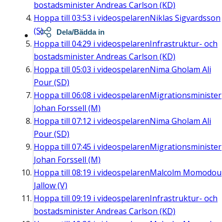
bostadsminister Andreas Carlson (KD)
Hoppa till
03:53
i videospelaren
Niklas Sigvardsson
(S)
Dela/Bädda in
Hoppa till
04:29
i videospelaren
Infrastruktur- och
bostadsminister Andreas Carlson (KD)
Hoppa till
05:03
i videospelaren
Nima Gholam Ali
Pour (SD)
Hoppa till
06:08
i videospelaren
Migrationsminister
Johan Forssell (M)
Hoppa till
07:12
i videospelaren
Nima Gholam Ali
Pour (SD)
Hoppa till
07:45
i videospelaren
Migrationsminister
Johan Forssell (M)
Hoppa till
08:19
i videospelaren
Malcolm Momodou
Jallow (V)
Hoppa till
09:19
i videospelaren
Infrastruktur- och
bostadsminister Andreas Carlson (KD)