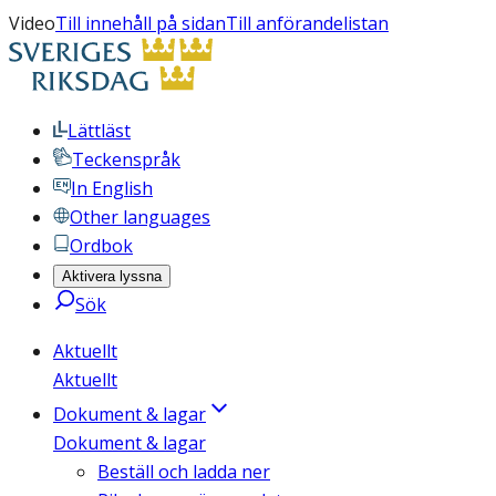
Video
Till innehåll på sidan
Till anförandelistan
Lättläst
Teckenspråk
In English
Other languages
Ordbok
Aktivera lyssna
Sök
Aktuellt
Aktuellt
Dokument & lagar
Dokument & lagar
Beställ och ladda ner