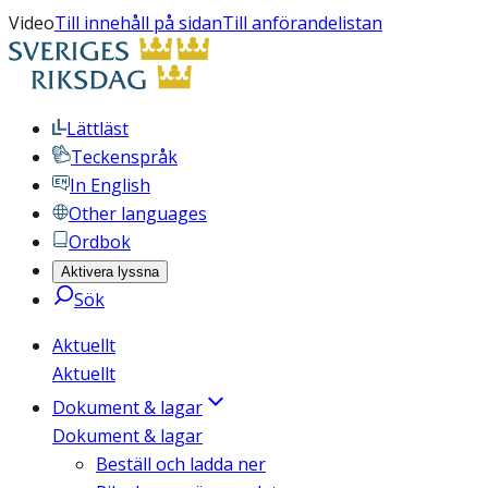
Video
Till innehåll på sidan
Till anförandelistan
Lättläst
Teckenspråk
In English
Other languages
Ordbok
Aktivera lyssna
Sök
Aktuellt
Aktuellt
Dokument & lagar
Dokument & lagar
Beställ och ladda ner