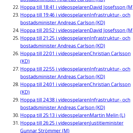
Hoppa till
18:41
i videospelaren
David Josefsson (M
Hoppa till
19:46
i videospelaren
Infrastruktur- och
bostadsminister Andreas Carlson (KD)
Hoppa till
20:52
i videospelaren
David Josefsson (M
Hoppa till
21:25
i videospelaren
Infrastruktur- och
bostadsminister Andreas Carlson (KD)
Hoppa till
22:01
i videospelaren
Christian Carlsson
(KD)
Hoppa till
22:55
i videospelaren
Infrastruktur- och
bostadsminister Andreas Carlson (KD)
Hoppa till
24:01
i videospelaren
Christian Carlsson
(KD)
Hoppa till
24:38
i videospelaren
Infrastruktur- och
bostadsminister Andreas Carlson (KD)
Hoppa till
25:13
i videospelaren
Martin Melin (L)
Hoppa till
26:25
i videospelaren
Justitieminister
Gunnar Strömmer (M)