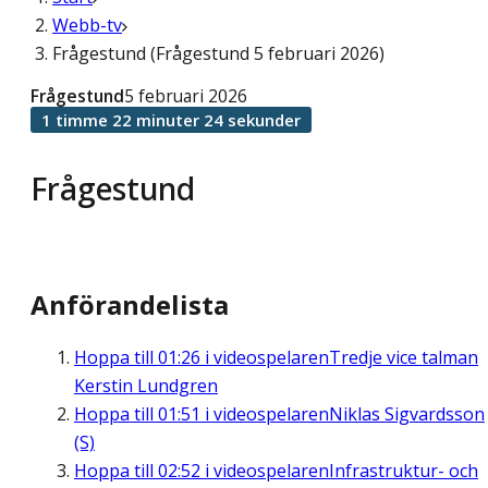
Webb-tv
Frågestund (Frågestund 5 februari 2026)
Frågestund
5 februari 2026
1 timme 22 minuter 24 sekunder
Frågestund
Anförandelista
Hoppa till
01:26
i videospelaren
Tredje vice talman
Kerstin Lundgren
Hoppa till
01:51
i videospelaren
Niklas Sigvardsson
(S)
Hoppa till
02:52
i videospelaren
Infrastruktur- och