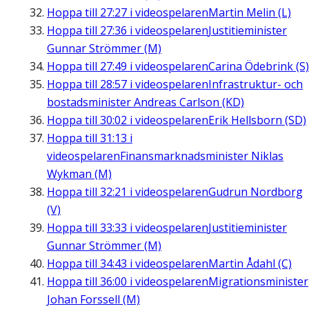
Hoppa till
27:27
i videospelaren
Martin Melin (L)
Hoppa till
27:36
i videospelaren
Justitieminister
Gunnar Strömmer (M)
Hoppa till
27:49
i videospelaren
Carina Ödebrink (S)
Hoppa till
28:57
i videospelaren
Infrastruktur- och
bostadsminister Andreas Carlson (KD)
Hoppa till
30:02
i videospelaren
Erik Hellsborn (SD)
Hoppa till
31:13
i
videospelaren
Finansmarknadsminister Niklas
Wykman (M)
Hoppa till
32:21
i videospelaren
Gudrun Nordborg
(V)
Hoppa till
33:33
i videospelaren
Justitieminister
Gunnar Strömmer (M)
Hoppa till
34:43
i videospelaren
Martin Ådahl (C)
Hoppa till
36:00
i videospelaren
Migrationsminister
Johan Forssell (M)