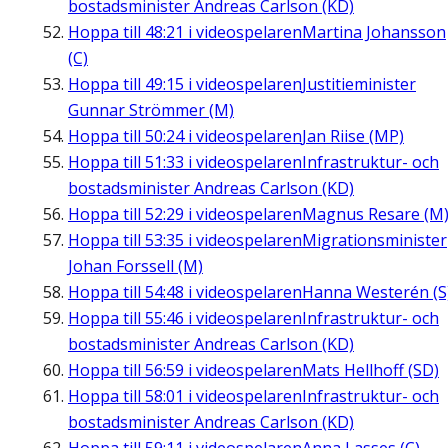
bostadsminister Andreas Carlson (KD)
Hoppa till
48:21
i videospelaren
Martina Johansson
(C)
Hoppa till
49:15
i videospelaren
Justitieminister
Gunnar Strömmer (M)
Hoppa till
50:24
i videospelaren
Jan Riise (MP)
Hoppa till
51:33
i videospelaren
Infrastruktur- och
bostadsminister Andreas Carlson (KD)
Hoppa till
52:29
i videospelaren
Magnus Resare (M
Hoppa till
53:35
i videospelaren
Migrationsminister
Johan Forssell (M)
Hoppa till
54:48
i videospelaren
Hanna Westerén (S
Hoppa till
55:46
i videospelaren
Infrastruktur- och
bostadsminister Andreas Carlson (KD)
Hoppa till
56:59
i videospelaren
Mats Hellhoff (SD)
Hoppa till
58:01
i videospelaren
Infrastruktur- och
bostadsminister Andreas Carlson (KD)