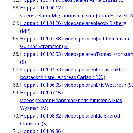
Hoppa till
59:11
i videospelaren
Anna Lasses (C)
Hoppa till
01:00:12
i
videospelaren
Migrationsminister Johan Forssell (
Hoppa till
01:01:26
i videospelaren
Jacob Risberg
(MP)
Hoppa till
01:02:38
i videospelaren
Justitieminister
Gunnar Strömmer (M)
Hoppa till
01:03:53
i videospelaren
Tomas Kronståh
(S)
Hoppa till
01:04:53
i videospelaren
Infrastruktur- o
bostadsminister Andreas Carlson (KD)
Hoppa till
01:06:05
i videospelaren
Eric Westroth (S
Hoppa till
01:07:15
i
videospelaren
Finansmarknadsminister Niklas
Wykman (M)
Hoppa till
01:08:32
i videospelaren
Ida Ekeroth
Clausson (S)
Hoppa till
01:09:36
i