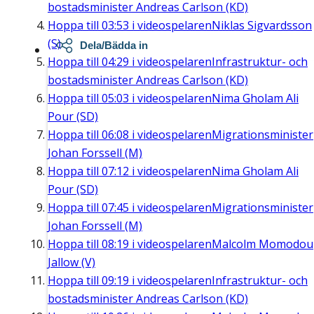
bostadsminister Andreas Carlson (KD)
Hoppa till
03:53
i videospelaren
Niklas Sigvardsson
(S)
Dela/Bädda in
Hoppa till
04:29
i videospelaren
Infrastruktur- och
bostadsminister Andreas Carlson (KD)
Hoppa till
05:03
i videospelaren
Nima Gholam Ali
Pour (SD)
Hoppa till
06:08
i videospelaren
Migrationsminister
Johan Forssell (M)
Hoppa till
07:12
i videospelaren
Nima Gholam Ali
Pour (SD)
Hoppa till
07:45
i videospelaren
Migrationsminister
Johan Forssell (M)
Hoppa till
08:19
i videospelaren
Malcolm Momodou
Jallow (V)
Hoppa till
09:19
i videospelaren
Infrastruktur- och
bostadsminister Andreas Carlson (KD)