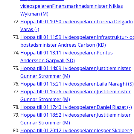
videospelaren
Finansmarknadsminister Niklas
Wykman (M)
Hoppa till
01:10:50
i videospelaren
Lorena Delgado
Varas (-)
Hoppa till
01:11:59
i videospelaren
Infrastruktur- o
bostadsminister Andreas Carlson (KD)
Hoppa till
01:13:11
i videospelaren
Pontus
Andersson Garpvall (SD)
Hoppa till
01:14:09
i videospelaren
Justitieminister
Gunnar Strömmer (M)
Hoppa till
01:15:21
i videospelaren
Laila Naraghi (S)
Hoppa till
01:16:26
i videospelaren
Justitieminister
Gunnar Strömmer (M)
Hoppa till
01:17:43
i videospelaren
Daniel Riazat (-)
Hoppa till
01:18:52
i videospelaren
Justitieminister
Gunnar Strömmer (M)
Hoppa till
01:20:12
i videospelaren
Jesper Skalberg