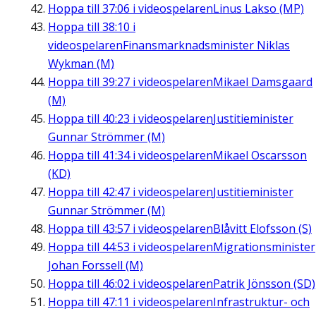
Hoppa till
37:06
i videospelaren
Linus Lakso (MP)
Hoppa till
38:10
i
videospelaren
Finansmarknadsminister Niklas
Wykman (M)
Hoppa till
39:27
i videospelaren
Mikael Damsgaard
(M)
Hoppa till
40:23
i videospelaren
Justitieminister
Gunnar Strömmer (M)
Hoppa till
41:34
i videospelaren
Mikael Oscarsson
(KD)
Hoppa till
42:47
i videospelaren
Justitieminister
Gunnar Strömmer (M)
Hoppa till
43:57
i videospelaren
Blåvitt Elofsson (S)
Hoppa till
44:53
i videospelaren
Migrationsminister
Johan Forssell (M)
Hoppa till
46:02
i videospelaren
Patrik Jönsson (SD)
Hoppa till
47:11
i videospelaren
Infrastruktur- och