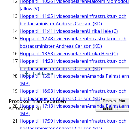
Hoppa till
10:26
i videospelaren
Malcolm Momodou
Jallow (V)
Hoppa till
11:05
i videospelaren
Infrastruktur- och
bostadsminister Andreas Carlson (KD)
Hoppa till
11:41
i videospelaren
Ulrika Heie (C)
Hoppa till
12:48
i videospelaren
Infrastruktur- och
bostadsminister Andreas Carlson (KD)
Hoppa till
13:53
i videospelaren
Ulrika Heie (C)
Hoppa till
14:23
i videospelaren
Infrastruktur- och
bostadsminister Andreas Carlson (KD)
Ladda ner
Hoppa till
15:01
i videospelaren
Amanda Palmstier
(MP)
Hoppa till
16:08
i videospelaren
Infrastruktur- och
bostadsminister Andreas Carlson (KD)
Protokoll från debatten
Protokoll från
Hoppa till
17:18
i videospelaren
Amanda Palmstier
Anföranden: 81
debatten
(MP)
Hoppa till
17:59
i videospelaren
Infrastruktur- och
bostadsminister Andreas Carlson (KD)