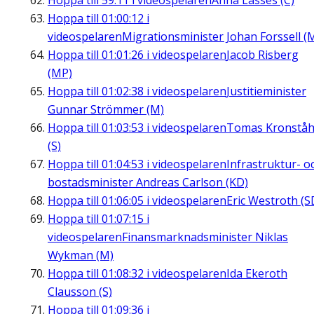
Hoppa till
59:11
i videospelaren
Anna Lasses (C)
Hoppa till
01:00:12
i
videospelaren
Migrationsminister Johan Forssell (
Hoppa till
01:01:26
i videospelaren
Jacob Risberg
(MP)
Hoppa till
01:02:38
i videospelaren
Justitieminister
Gunnar Strömmer (M)
Hoppa till
01:03:53
i videospelaren
Tomas Kronståh
(S)
Hoppa till
01:04:53
i videospelaren
Infrastruktur- o
bostadsminister Andreas Carlson (KD)
Hoppa till
01:06:05
i videospelaren
Eric Westroth (S
Hoppa till
01:07:15
i
videospelaren
Finansmarknadsminister Niklas
Wykman (M)
Hoppa till
01:08:32
i videospelaren
Ida Ekeroth
Clausson (S)
Hoppa till
01:09:36
i