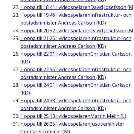
Hoppa till
18:41
i videospelaren
David Josefsson (M
Hoppa till
19:46
i videospelaren
Infrastruktur- och
bostadsminister Andreas Carlson (KD)
Hoppa till
20:52
i videospelaren
David Josefsson (M
Hoppa till
21:25
i videospelaren
Infrastruktur- och
bostadsminister Andreas Carlson (KD)
Hoppa till
22:01
i videospelaren
Christian Carlsson
(KD)
Hoppa till
22:55
i videospelaren
Infrastruktur- och
bostadsminister Andreas Carlson (KD)
Hoppa till
24:01
i videospelaren
Christian Carlsson
(KD)
Hoppa till
24:38
i videospelaren
Infrastruktur- och
bostadsminister Andreas Carlson (KD)
Hoppa till
25:13
i videospelaren
Martin Melin (L)
Hoppa till
26:25
i videospelaren
Justitieminister
Gunnar Strömmer (M)