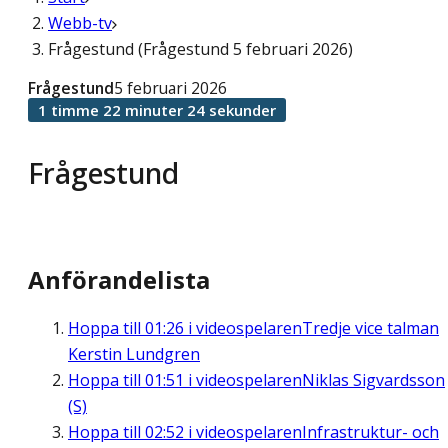
Webb-tv
Frågestund (Frågestund 5 februari 2026)
Frågestund
5 februari 2026
1 timme 22 minuter 24 sekunder
Frågestund
Anförandelista
Hoppa till
01:26
i videospelaren
Tredje vice talman
Kerstin Lundgren
Hoppa till
01:51
i videospelaren
Niklas Sigvardsson
(S)
Hoppa till
02:52
i videospelaren
Infrastruktur- och