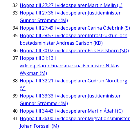
Hoppa till
27:27
i videospelaren
Martin Melin (L)
Hoppa till
27:36
i videospelaren
Justitieminister
Gunnar Strömmer (M)
Hoppa till
27:49
i videospelaren
Carina Ödebrink (S)
Hoppa till
28:57
i videospelaren
Infrastruktur- och
bostadsminister Andreas Carlson (KD)
Hoppa till
30:02
i videospelaren
Erik Hellsborn (SD)
Hoppa till
31:13
i
videospelaren
Finansmarknadsminister Niklas
Wykman (M)
Hoppa till
32:21
i videospelaren
Gudrun Nordborg
(V)
Hoppa till
33:33
i videospelaren
Justitieminister
Gunnar Strömmer (M)
Hoppa till
34:43
i videospelaren
Martin Ådahl (C)
Hoppa till
36:00
i videospelaren
Migrationsminister
Johan Forssell (M)