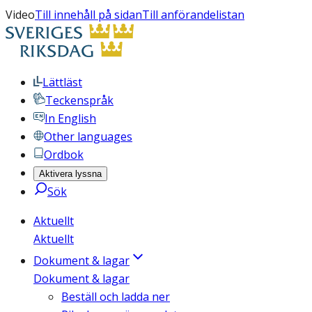
Video
Till innehåll på sidan
Till anförandelistan
Lättläst
Teckenspråk
In English
Other languages
Ordbok
Aktivera lyssna
Sök
Aktuellt
Aktuellt
Dokument & lagar
Dokument & lagar
Beställ och ladda ner