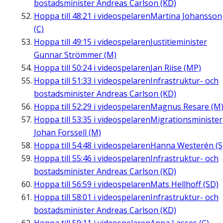
bostadsminister Andreas Carlson (KD)
Hoppa till
48:21
i videospelaren
Martina Johansson
(C)
Hoppa till
49:15
i videospelaren
Justitieminister
Gunnar Strömmer (M)
Hoppa till
50:24
i videospelaren
Jan Riise (MP)
Hoppa till
51:33
i videospelaren
Infrastruktur- och
bostadsminister Andreas Carlson (KD)
Hoppa till
52:29
i videospelaren
Magnus Resare (M
Hoppa till
53:35
i videospelaren
Migrationsminister
Johan Forssell (M)
Hoppa till
54:48
i videospelaren
Hanna Westerén (S
Hoppa till
55:46
i videospelaren
Infrastruktur- och
bostadsminister Andreas Carlson (KD)
Hoppa till
56:59
i videospelaren
Mats Hellhoff (SD)
Hoppa till
58:01
i videospelaren
Infrastruktur- och
bostadsminister Andreas Carlson (KD)