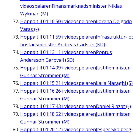
videospelaren
Finansmarknadsminister Niklas
Wykman (M)
Hoppa till
01:10:50
i videospelaren
Lorena Delgado
Varas (-)
Hoppa till
01:11:59
i videospelaren
Infrastruktur- o
bostadsminister Andreas Carlson (KD)
Hoppa till
01:13:11
i videospelaren
Pontus
Andersson Garpvall (SD)
Hoppa till
01:14:09
i videospelaren
Justitieminister
Gunnar Strömmer (M)
Hoppa till
01:15:21
i videospelaren
Laila Naraghi (S)
Hoppa till
01:16:26
i videospelaren
Justitieminister
Gunnar Strömmer (M)
Hoppa till
01:17:43
i videospelaren
Daniel Riazat (-)
Hoppa till
01:18:52
i videospelaren
Justitieminister
Gunnar Strömmer (M)
Hoppa till
01:20:12
i videospelaren
Jesper Skalberg