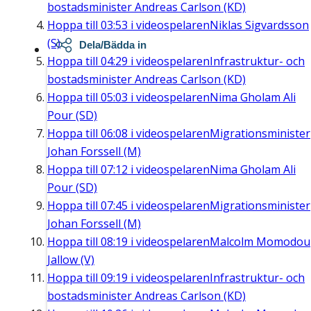
bostadsminister Andreas Carlson (KD)
Hoppa till
03:53
i videospelaren
Niklas Sigvardsson
(S)
Dela/Bädda in
Hoppa till
04:29
i videospelaren
Infrastruktur- och
bostadsminister Andreas Carlson (KD)
Hoppa till
05:03
i videospelaren
Nima Gholam Ali
Pour (SD)
Hoppa till
06:08
i videospelaren
Migrationsminister
Johan Forssell (M)
Hoppa till
07:12
i videospelaren
Nima Gholam Ali
Pour (SD)
Hoppa till
07:45
i videospelaren
Migrationsminister
Johan Forssell (M)
Hoppa till
08:19
i videospelaren
Malcolm Momodou
Jallow (V)
Hoppa till
09:19
i videospelaren
Infrastruktur- och
bostadsminister Andreas Carlson (KD)