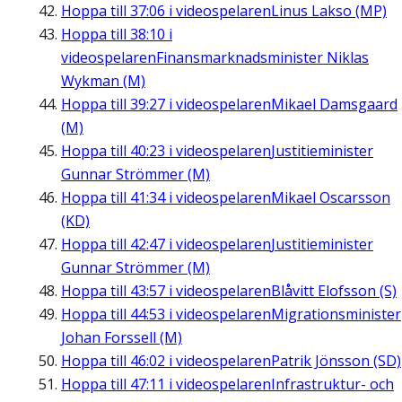
Hoppa till
37:06
i videospelaren
Linus Lakso (MP)
Hoppa till
38:10
i
videospelaren
Finansmarknadsminister Niklas
Wykman (M)
Hoppa till
39:27
i videospelaren
Mikael Damsgaard
(M)
Hoppa till
40:23
i videospelaren
Justitieminister
Gunnar Strömmer (M)
Hoppa till
41:34
i videospelaren
Mikael Oscarsson
(KD)
Hoppa till
42:47
i videospelaren
Justitieminister
Gunnar Strömmer (M)
Hoppa till
43:57
i videospelaren
Blåvitt Elofsson (S)
Hoppa till
44:53
i videospelaren
Migrationsminister
Johan Forssell (M)
Hoppa till
46:02
i videospelaren
Patrik Jönsson (SD)
Hoppa till
47:11
i videospelaren
Infrastruktur- och