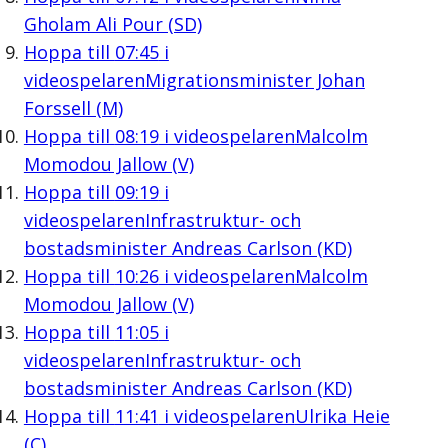
Gholam Ali Pour (SD)
Hoppa till
07:45
i
videospelaren
Migrationsminister Johan
Forssell (M)
Hoppa till
08:19
i videospelaren
Malcolm
Momodou Jallow (V)
Hoppa till
09:19
i
videospelaren
Infrastruktur- och
bostadsminister Andreas Carlson (KD)
Hoppa till
10:26
i videospelaren
Malcolm
Momodou Jallow (V)
Hoppa till
11:05
i
videospelaren
Infrastruktur- och
bostadsminister Andreas Carlson (KD)
Hoppa till
11:41
i videospelaren
Ulrika Heie
(C)