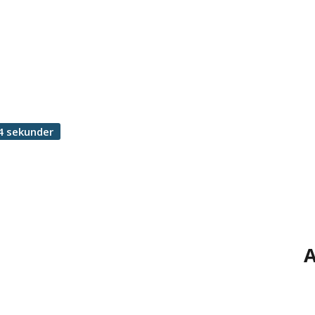
4 sekunder
A