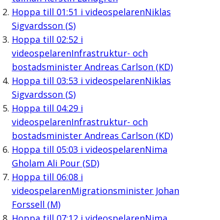
Hoppa till
01:51
i videospelaren
Niklas
Sigvardsson (S)
Hoppa till
02:52
i
videospelaren
Infrastruktur- och
bostadsminister Andreas Carlson (KD)
Hoppa till
03:53
i videospelaren
Niklas
Sigvardsson (S)
Hoppa till
04:29
i
videospelaren
Infrastruktur- och
bostadsminister Andreas Carlson (KD)
Hoppa till
05:03
i videospelaren
Nima
Gholam Ali Pour (SD)
Hoppa till
06:08
i
videospelaren
Migrationsminister Johan
Forssell (M)
Hoppa till
07:12
i videospelaren
Nima