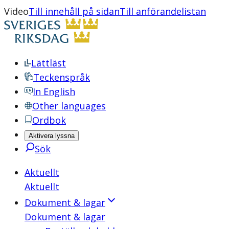
Video
Till innehåll på sidan
Till anförandelistan
Lättläst
Teckenspråk
In English
Other languages
Ordbok
Aktivera lyssna
Sök
Aktuellt
Aktuellt
Dokument & lagar
Dokument & lagar