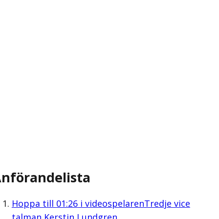
nförandelista
Hoppa till
01:26
i videospelaren
Tredje vice
talman Kerstin Lundgren