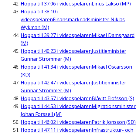
Hoppa till
37:06
i videospelaren
Linus Lakso (MP)
Hoppa till
38:10
i
videospelaren
Finansmarknadsminister Niklas
Wykman (M)
Hoppa till
39:27
i videospelaren
Mikael Damsgaard
(M)
Hoppa till
40:23
i videospelaren
Justitieminister
Gunnar Strömmer (M)
Hoppa till
41:34
i videospelaren
Mikael Oscarsson
(KD)
Hoppa till
42:47
i videospelaren
Justitieminister
Gunnar Strömmer (M)
Hoppa till
43:57
i videospelaren
Blåvitt Elofsson (S)
Hoppa till
44:53
i videospelaren
Migrationsminister
Johan Forssell (M)
Hoppa till
46:02
i videospelaren
Patrik Jönsson (SD)
Hoppa till
47:11
i videospelaren
Infrastruktur- och