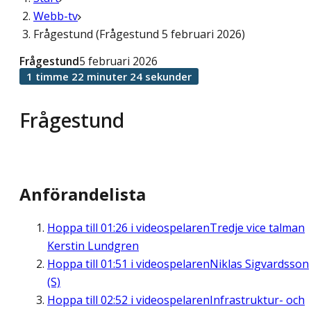
Webb-tv
Frågestund (Frågestund 5 februari 2026)
Frågestund
5 februari 2026
1 timme 22 minuter 24 sekunder
Frågestund
Anförandelista
Hoppa till
01:26
i videospelaren
Tredje vice talman
Kerstin Lundgren
Hoppa till
01:51
i videospelaren
Niklas Sigvardsson
(S)
Hoppa till
02:52
i videospelaren
Infrastruktur- och