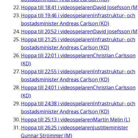
Hoppa till
18:41
i videospelaren
David Josefsson (M
Hoppa till
19:46
i videospelaren
Infrastruktur- och
bostadsminister Andreas Carlson (KD)
Hoppa till
20:52
i videospelaren
David Josefsson (M
Hoppa till
21:25
i videospelaren
Infrastruktur- och
bostadsminister Andreas Carlson (KD)
Hoppa till
22:01
i videospelaren
Christian Carlsson
(KD)
Hoppa till
22:55
i videospelaren
Infrastruktur- och
bostadsminister Andreas Carlson (KD)
Hoppa till
24:01
i videospelaren
Christian Carlsson
(KD)
Hoppa till
24:38
i videospelaren
Infrastruktur- och
bostadsminister Andreas Carlson (KD)
Hoppa till
25:13
i videospelaren
Martin Melin (L)
Hoppa till
26:25
i videospelaren
Justitieminister
Gunnar Strömmer (M)