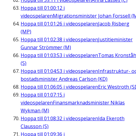
Hoppa till
59:11
i videospelaren
Anna Lasses (C)
Hoppa till
01:00:12
i
videospelaren
Migrationsminister Johan Forssell (
Hoppa till
01:01:26
i videospelaren
Jacob Risberg
(MP)
Hoppa till
01:02:38
i videospelaren
Justitieminister
Gunnar Strömmer (M)
Hoppa till
01:03:53
i videospelaren
Tomas Kronståh
(S)
Hoppa till
01:04:53
i videospelaren
Infrastruktur- o
bostadsminister Andreas Carlson (KD)
Hoppa till
01:06:05
i videospelaren
Eric Westroth (S
Hoppa till
01:07:15
i
videospelaren
Finansmarknadsminister Niklas
Wykman (M)
Hoppa till
01:08:32
i videospelaren
Ida Ekeroth
Clausson (S)
Hoppa till
01:09:36
i