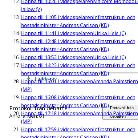
Hoppa till
10:26
i videospelaren
Malcolm Momodou
Jallow (V)
Hoppa till
11:05
i videospelaren
Infrastruktur- och
bostadsminister Andreas Carlson (KD)
Hoppa till
11:41
i videospelaren
Ulrika Heie (C)
Hoppa till
12:48
i videospelaren
Infrastruktur- och
bostadsminister Andreas Carlson (KD)
Hoppa till
13:53
i videospelaren
Ulrika Heie (C)
Hoppa till
14:23
i videospelaren
Infrastruktur- och
bostadsminister Andreas Carlson (KD)
Ladda ner
Hoppa till
15:01
i videospelaren
Amanda Palmstier
(MP)
Hoppa till
16:08
i videospelaren
Infrastruktur- och
bostadsminister Andreas Carlson (KD)
Protokoll från debatten
Protokoll från
Hoppa till
17:18
i videospelaren
Amanda Palmstier
Anföranden: 81
debatten
(MP)
Hoppa till
17:59
i videospelaren
Infrastruktur- och
bostadsminister Andreas Carlson (KD)