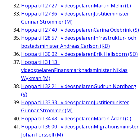
Hoppa till
27:27
i videospelaren
Martin Melin (L)
Hoppa till
27:36
i videospelaren
Justitieminister
Gunnar Strömmer (M)
Hoppa till
27:49
i videospelaren
Carina Ödebrink (S)
Hoppa till
28:57
i videospelaren
Infrastruktur- och
bostadsminister Andreas Carlson (KD)
Hoppa till
30:02
i videospelaren
Erik Hellsborn (SD)
Hoppa till
31:13
i
videospelaren
Finansmarknadsminister Niklas
Wykman (M)
Hoppa till
32:21
i videospelaren
Gudrun Nordborg
(V)
Hoppa till
33:33
i videospelaren
Justitieminister
Gunnar Strömmer (M)
Hoppa till
34:43
i videospelaren
Martin Ådahl (C)
Hoppa till
36:00
i videospelaren
Migrationsminister
Johan Forssell (M)