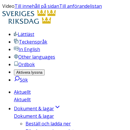
Video
Till innehåll på sidan
Till anförandelistan
Lättläst
Teckenspråk
In English
Other languages
Ordbok
Aktivera lyssna
Sök
Aktuellt
Aktuellt
Dokument & lagar
Dokument & lagar
Beställ och ladda ner