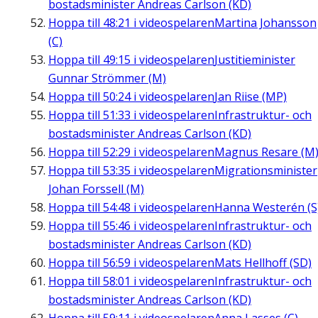
bostadsminister Andreas Carlson (KD)
Hoppa till
48:21
i videospelaren
Martina Johansson
(C)
Hoppa till
49:15
i videospelaren
Justitieminister
Gunnar Strömmer (M)
Hoppa till
50:24
i videospelaren
Jan Riise (MP)
Hoppa till
51:33
i videospelaren
Infrastruktur- och
bostadsminister Andreas Carlson (KD)
Hoppa till
52:29
i videospelaren
Magnus Resare (M
Hoppa till
53:35
i videospelaren
Migrationsminister
Johan Forssell (M)
Hoppa till
54:48
i videospelaren
Hanna Westerén (S
Hoppa till
55:46
i videospelaren
Infrastruktur- och
bostadsminister Andreas Carlson (KD)
Hoppa till
56:59
i videospelaren
Mats Hellhoff (SD)
Hoppa till
58:01
i videospelaren
Infrastruktur- och
bostadsminister Andreas Carlson (KD)