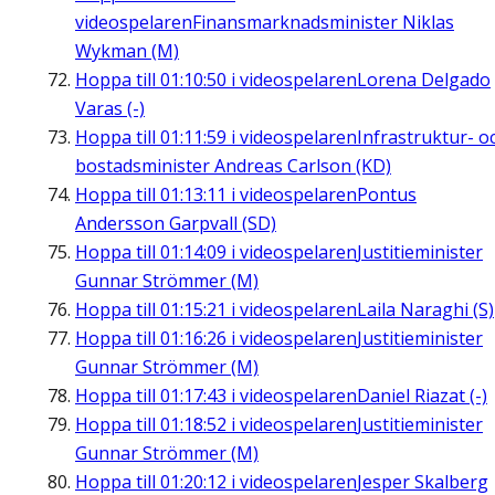
videospelaren
Finansmarknadsminister Niklas
Wykman (M)
Hoppa till
01:10:50
i videospelaren
Lorena Delgado
Varas (-)
Hoppa till
01:11:59
i videospelaren
Infrastruktur- o
bostadsminister Andreas Carlson (KD)
Hoppa till
01:13:11
i videospelaren
Pontus
Andersson Garpvall (SD)
Hoppa till
01:14:09
i videospelaren
Justitieminister
Gunnar Strömmer (M)
Hoppa till
01:15:21
i videospelaren
Laila Naraghi (S)
Hoppa till
01:16:26
i videospelaren
Justitieminister
Gunnar Strömmer (M)
Hoppa till
01:17:43
i videospelaren
Daniel Riazat (-)
Hoppa till
01:18:52
i videospelaren
Justitieminister
Gunnar Strömmer (M)
Hoppa till
01:20:12
i videospelaren
Jesper Skalberg