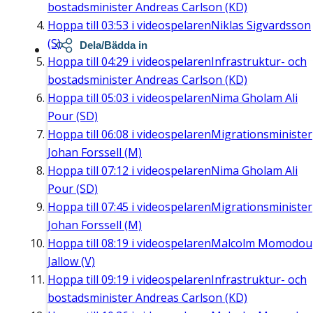
bostadsminister Andreas Carlson (KD)
Hoppa till
03:53
i videospelaren
Niklas Sigvardsson
(S)
Dela/Bädda in
Hoppa till
04:29
i videospelaren
Infrastruktur- och
bostadsminister Andreas Carlson (KD)
Hoppa till
05:03
i videospelaren
Nima Gholam Ali
Pour (SD)
Hoppa till
06:08
i videospelaren
Migrationsminister
Johan Forssell (M)
Hoppa till
07:12
i videospelaren
Nima Gholam Ali
Pour (SD)
Hoppa till
07:45
i videospelaren
Migrationsminister
Johan Forssell (M)
Hoppa till
08:19
i videospelaren
Malcolm Momodou
Jallow (V)
Hoppa till
09:19
i videospelaren
Infrastruktur- och
bostadsminister Andreas Carlson (KD)