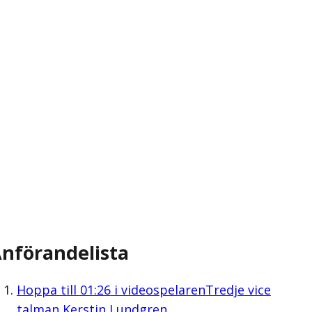
nförandelista
Hoppa till
01:26
i videospelaren
Tredje vice
talman Kerstin Lundgren