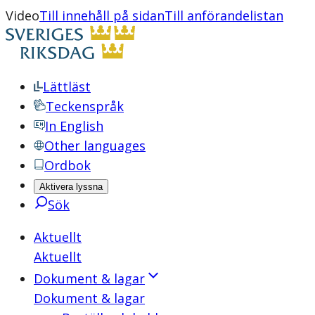
Video
Till innehåll på sidan
Till anförandelistan
Lättläst
Teckenspråk
In English
Other languages
Ordbok
Aktivera lyssna
Sök
Aktuellt
Aktuellt
Dokument & lagar
Dokument & lagar