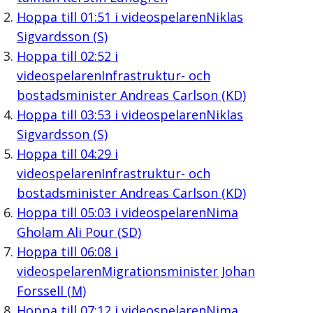
Hoppa till
01:51
i videospelaren
Niklas
Sigvardsson (S)
Hoppa till
02:52
i
videospelaren
Infrastruktur- och
bostadsminister Andreas Carlson (KD)
Hoppa till
03:53
i videospelaren
Niklas
Sigvardsson (S)
Hoppa till
04:29
i
videospelaren
Infrastruktur- och
bostadsminister Andreas Carlson (KD)
Hoppa till
05:03
i videospelaren
Nima
Gholam Ali Pour (SD)
Hoppa till
06:08
i
videospelaren
Migrationsminister Johan
Forssell (M)
Hoppa till
07:12
i videospelaren
Nima