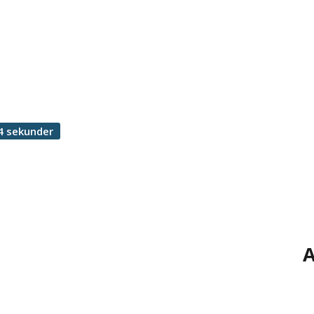
4 sekunder
A