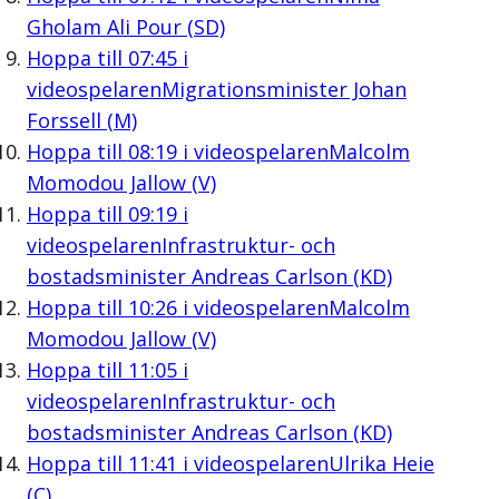
Gholam Ali Pour (SD)
Hoppa till
07:45
i
videospelaren
Migrationsminister Johan
Forssell (M)
Hoppa till
08:19
i videospelaren
Malcolm
Momodou Jallow (V)
Hoppa till
09:19
i
videospelaren
Infrastruktur- och
bostadsminister Andreas Carlson (KD)
Hoppa till
10:26
i videospelaren
Malcolm
Momodou Jallow (V)
Hoppa till
11:05
i
videospelaren
Infrastruktur- och
bostadsminister Andreas Carlson (KD)
Hoppa till
11:41
i videospelaren
Ulrika Heie
(C)