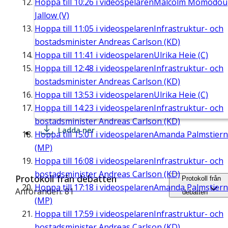
Hoppa till
10:26
i videospelaren
Malcolm Momodou
Jallow (V)
Hoppa till
11:05
i videospelaren
Infrastruktur- och
bostadsminister Andreas Carlson (KD)
Hoppa till
11:41
i videospelaren
Ulrika Heie (C)
Hoppa till
12:48
i videospelaren
Infrastruktur- och
bostadsminister Andreas Carlson (KD)
Hoppa till
13:53
i videospelaren
Ulrika Heie (C)
Hoppa till
14:23
i videospelaren
Infrastruktur- och
bostadsminister Andreas Carlson (KD)
Ladda ner
Hoppa till
15:01
i videospelaren
Amanda Palmstier
(MP)
Hoppa till
16:08
i videospelaren
Infrastruktur- och
bostadsminister Andreas Carlson (KD)
Protokoll från debatten
Protokoll från
Hoppa till
17:18
i videospelaren
Amanda Palmstier
Anföranden: 81
debatten
(MP)
Hoppa till
17:59
i videospelaren
Infrastruktur- och
bostadsminister Andreas Carlson (KD)