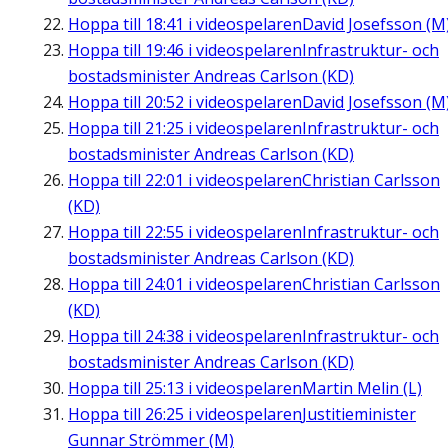
Hoppa till
18:41
i videospelaren
David Josefsson (M
Hoppa till
19:46
i videospelaren
Infrastruktur- och
bostadsminister Andreas Carlson (KD)
Hoppa till
20:52
i videospelaren
David Josefsson (M
Hoppa till
21:25
i videospelaren
Infrastruktur- och
bostadsminister Andreas Carlson (KD)
Hoppa till
22:01
i videospelaren
Christian Carlsson
(KD)
Hoppa till
22:55
i videospelaren
Infrastruktur- och
bostadsminister Andreas Carlson (KD)
Hoppa till
24:01
i videospelaren
Christian Carlsson
(KD)
Hoppa till
24:38
i videospelaren
Infrastruktur- och
bostadsminister Andreas Carlson (KD)
Hoppa till
25:13
i videospelaren
Martin Melin (L)
Hoppa till
26:25
i videospelaren
Justitieminister
Gunnar Strömmer (M)