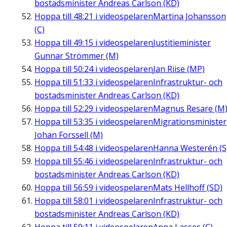
bostadsminister Andreas Carlson (KD)
Hoppa till
48:21
i videospelaren
Martina Johansson
(C)
Hoppa till
49:15
i videospelaren
Justitieminister
Gunnar Strömmer (M)
Hoppa till
50:24
i videospelaren
Jan Riise (MP)
Hoppa till
51:33
i videospelaren
Infrastruktur- och
bostadsminister Andreas Carlson (KD)
Hoppa till
52:29
i videospelaren
Magnus Resare (M
Hoppa till
53:35
i videospelaren
Migrationsminister
Johan Forssell (M)
Hoppa till
54:48
i videospelaren
Hanna Westerén (S
Hoppa till
55:46
i videospelaren
Infrastruktur- och
bostadsminister Andreas Carlson (KD)
Hoppa till
56:59
i videospelaren
Mats Hellhoff (SD)
Hoppa till
58:01
i videospelaren
Infrastruktur- och
bostadsminister Andreas Carlson (KD)