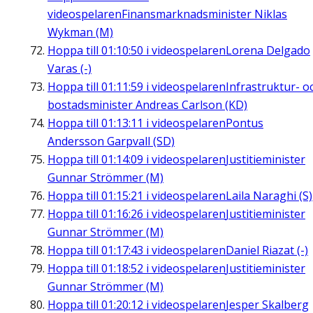
videospelaren
Finansmarknadsminister Niklas
Wykman (M)
Hoppa till
01:10:50
i videospelaren
Lorena Delgado
Varas (-)
Hoppa till
01:11:59
i videospelaren
Infrastruktur- o
bostadsminister Andreas Carlson (KD)
Hoppa till
01:13:11
i videospelaren
Pontus
Andersson Garpvall (SD)
Hoppa till
01:14:09
i videospelaren
Justitieminister
Gunnar Strömmer (M)
Hoppa till
01:15:21
i videospelaren
Laila Naraghi (S)
Hoppa till
01:16:26
i videospelaren
Justitieminister
Gunnar Strömmer (M)
Hoppa till
01:17:43
i videospelaren
Daniel Riazat (-)
Hoppa till
01:18:52
i videospelaren
Justitieminister
Gunnar Strömmer (M)
Hoppa till
01:20:12
i videospelaren
Jesper Skalberg