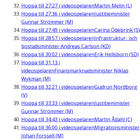
Hoppa till
27:27
i videospelaren
Martin Melin (L)
Hoppa till
27:36
i videospelaren
Justitieminister
Gunnar Strömmer (M)
Hoppa till
27:49
i videospelaren
Carina Ödebrink (S)
Hoppa till
28:57
i videospelaren
Infrastruktur- och
bostadsminister Andreas Carlson (KD)
Hoppa till
30:02
i videospelaren
Erik Hellsborn (SD)
Hoppa till
31:13
i
videospelaren
Finansmarknadsminister Niklas
Wykman (M)
Hoppa till
32:21
i videospelaren
Gudrun Nordborg
(V)
Hoppa till
33:33
i videospelaren
Justitieminister
Gunnar Strömmer (M)
Hoppa till
34:43
i videospelaren
Martin Ådahl (C)
Hoppa till
36:00
i videospelaren
Migrationsminister
Johan Forssell (M)