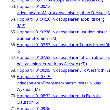
Hoppa till
59:11
i videospelaren
Anna Lasses (C)
Hoppa till
01:00:12
i
videospelaren
Migrationsminister Johan Forssell (
Hoppa till
01:01:26
i videospelaren
Jacob Risberg
(MP)
Hoppa till
01:02:38
i videospelaren
Justitieminister
Gunnar Strömmer (M)
Hoppa till
01:03:53
i videospelaren
Tomas Kronståh
(S)
Hoppa till
01:04:53
i videospelaren
Infrastruktur- o
bostadsminister Andreas Carlson (KD)
Hoppa till
01:06:05
i videospelaren
Eric Westroth (S
Hoppa till
01:07:15
i
videospelaren
Finansmarknadsminister Niklas
Wykman (M)
Hoppa till
01:08:32
i videospelaren
Ida Ekeroth
Clausson (S)
Hoppa till
01:09:36
i