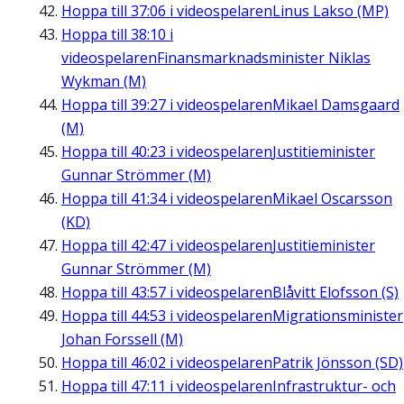
Hoppa till
37:06
i videospelaren
Linus Lakso (MP)
Hoppa till
38:10
i
videospelaren
Finansmarknadsminister Niklas
Wykman (M)
Hoppa till
39:27
i videospelaren
Mikael Damsgaard
(M)
Hoppa till
40:23
i videospelaren
Justitieminister
Gunnar Strömmer (M)
Hoppa till
41:34
i videospelaren
Mikael Oscarsson
(KD)
Hoppa till
42:47
i videospelaren
Justitieminister
Gunnar Strömmer (M)
Hoppa till
43:57
i videospelaren
Blåvitt Elofsson (S)
Hoppa till
44:53
i videospelaren
Migrationsminister
Johan Forssell (M)
Hoppa till
46:02
i videospelaren
Patrik Jönsson (SD)
Hoppa till
47:11
i videospelaren
Infrastruktur- och