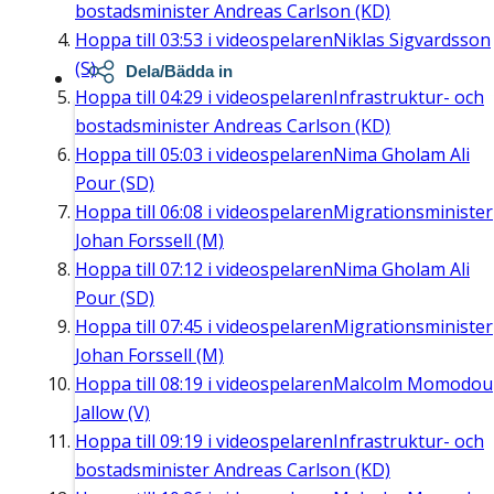
bostadsminister Andreas Carlson (KD)
Hoppa till
03:53
i videospelaren
Niklas Sigvardsson
(S)
Dela/Bädda in
Hoppa till
04:29
i videospelaren
Infrastruktur- och
bostadsminister Andreas Carlson (KD)
Hoppa till
05:03
i videospelaren
Nima Gholam Ali
Pour (SD)
Hoppa till
06:08
i videospelaren
Migrationsminister
Johan Forssell (M)
Hoppa till
07:12
i videospelaren
Nima Gholam Ali
Pour (SD)
Hoppa till
07:45
i videospelaren
Migrationsminister
Johan Forssell (M)
Hoppa till
08:19
i videospelaren
Malcolm Momodou
Jallow (V)
Hoppa till
09:19
i videospelaren
Infrastruktur- och
bostadsminister Andreas Carlson (KD)