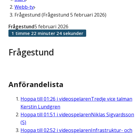
Webb-tv
Frågestund (Frågestund 5 februari 2026)
Frågestund
5 februari 2026
1 timme 22 minuter 24 sekunder
Frågestund
Anförandelista
Hoppa till
01:26
i videospelaren
Tredje vice talman
Kerstin Lundgren
Hoppa till
01:51
i videospelaren
Niklas Sigvardsson
(S)
Hoppa till
02:52
i videospelaren
Infrastruktur- och