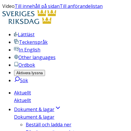
Video
Till innehåll på sidan
Till anförandelistan
Lättläst
Teckenspråk
In English
Other languages
Ordbok
Aktivera lyssna
Sök
Aktuellt
Aktuellt
Dokument & lagar
Dokument & lagar
Beställ och ladda ner