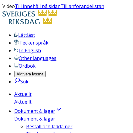
Video
Till innehåll på sidan
Till anförandelistan
Lättläst
Teckenspråk
In English
Other languages
Ordbok
Aktivera lyssna
Sök
Aktuellt
Aktuellt
Dokument & lagar
Dokument & lagar
Beställ och ladda ner