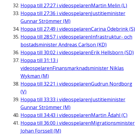
Hoppa till
27:27
i videospelaren
Martin Melin (L)
Hoppa till
27:36
i videospelaren
Justitieminister
Gunnar Strömmer (M)
Hoppa till
27:49
i videospelaren
Carina Ödebrink (S)
Hoppa till
28:57
i videospelaren
Infrastruktur- och
bostadsminister Andreas Carlson (KD)
Hoppa till
30:02
i videospelaren
Erik Hellsborn (SD)
Hoppa till
31:13
i
videospelaren
Finansmarknadsminister Niklas
Wykman (M)
Hoppa till
32:21
i videospelaren
Gudrun Nordborg
(V)
Hoppa till
33:33
i videospelaren
Justitieminister
Gunnar Strömmer (M)
Hoppa till
34:43
i videospelaren
Martin Ådahl (C)
Hoppa till
36:00
i videospelaren
Migrationsminister
Johan Forssell (M)