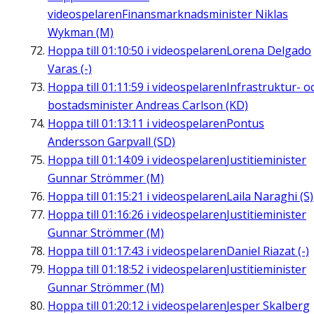
videospelaren
Finansmarknadsminister Niklas
Wykman (M)
Hoppa till
01:10:50
i videospelaren
Lorena Delgado
Varas (-)
Hoppa till
01:11:59
i videospelaren
Infrastruktur- o
bostadsminister Andreas Carlson (KD)
Hoppa till
01:13:11
i videospelaren
Pontus
Andersson Garpvall (SD)
Hoppa till
01:14:09
i videospelaren
Justitieminister
Gunnar Strömmer (M)
Hoppa till
01:15:21
i videospelaren
Laila Naraghi (S)
Hoppa till
01:16:26
i videospelaren
Justitieminister
Gunnar Strömmer (M)
Hoppa till
01:17:43
i videospelaren
Daniel Riazat (-)
Hoppa till
01:18:52
i videospelaren
Justitieminister
Gunnar Strömmer (M)
Hoppa till
01:20:12
i videospelaren
Jesper Skalberg