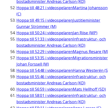
bostadsminister Andreas Carlson (KD)
Hoppa till
48:21
i videospelaren
Martina Johansson
(C)
Hoppa till
49:15
i videospelaren
Justitieminister
Gunnar Strömmer (M)
Hoppa till
50:24
i videospelaren
Jan Riise (MP)
Hoppa till
51:33
i videospelaren
Infrastruktur- och
bostadsminister Andreas Carlson (KD)
Hoppa till
52:29
i videospelaren
Magnus Resare (M
Hoppa till
53:35
i videospelaren
Migrationsminister
Johan Forssell (M)
Hoppa till
54:48
i videospelaren
Hanna Westerén (S
Hoppa till
55:46
i videospelaren
Infrastruktur- och
bostadsminister Andreas Carlson (KD)
Hoppa till
56:59
i videospelaren
Mats Hellhoff (SD)
Hoppa till
58:01
i videospelaren
Infrastruktur- och
bostadsminister Andreas Carlson (KD)