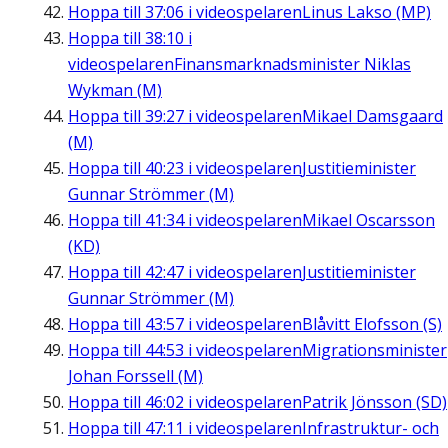
Hoppa till
37:06
i videospelaren
Linus Lakso (MP)
Hoppa till
38:10
i
videospelaren
Finansmarknadsminister Niklas
Wykman (M)
Hoppa till
39:27
i videospelaren
Mikael Damsgaard
(M)
Hoppa till
40:23
i videospelaren
Justitieminister
Gunnar Strömmer (M)
Hoppa till
41:34
i videospelaren
Mikael Oscarsson
(KD)
Hoppa till
42:47
i videospelaren
Justitieminister
Gunnar Strömmer (M)
Hoppa till
43:57
i videospelaren
Blåvitt Elofsson (S)
Hoppa till
44:53
i videospelaren
Migrationsminister
Johan Forssell (M)
Hoppa till
46:02
i videospelaren
Patrik Jönsson (SD)
Hoppa till
47:11
i videospelaren
Infrastruktur- och