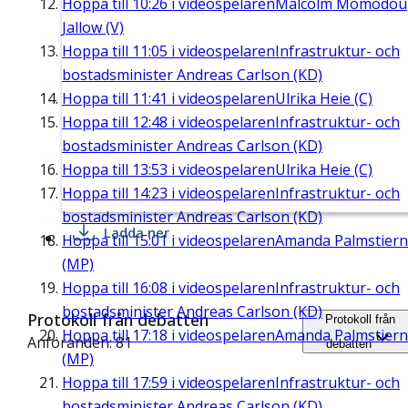
Hoppa till
10:26
i videospelaren
Malcolm Momodou
Jallow (V)
Hoppa till
11:05
i videospelaren
Infrastruktur- och
bostadsminister Andreas Carlson (KD)
Hoppa till
11:41
i videospelaren
Ulrika Heie (C)
Hoppa till
12:48
i videospelaren
Infrastruktur- och
bostadsminister Andreas Carlson (KD)
Hoppa till
13:53
i videospelaren
Ulrika Heie (C)
Hoppa till
14:23
i videospelaren
Infrastruktur- och
bostadsminister Andreas Carlson (KD)
Ladda ner
Hoppa till
15:01
i videospelaren
Amanda Palmstier
(MP)
Hoppa till
16:08
i videospelaren
Infrastruktur- och
bostadsminister Andreas Carlson (KD)
Protokoll från debatten
Protokoll från
Hoppa till
17:18
i videospelaren
Amanda Palmstier
Anföranden: 81
debatten
(MP)
Hoppa till
17:59
i videospelaren
Infrastruktur- och
bostadsminister Andreas Carlson (KD)