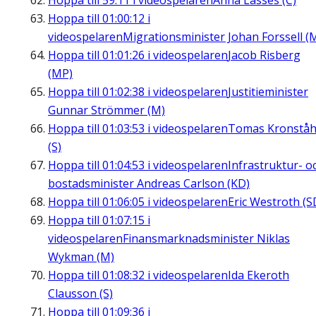
Hoppa till
59:11
i videospelaren
Anna Lasses (C)
Hoppa till
01:00:12
i
videospelaren
Migrationsminister Johan Forssell (
Hoppa till
01:01:26
i videospelaren
Jacob Risberg
(MP)
Hoppa till
01:02:38
i videospelaren
Justitieminister
Gunnar Strömmer (M)
Hoppa till
01:03:53
i videospelaren
Tomas Kronståh
(S)
Hoppa till
01:04:53
i videospelaren
Infrastruktur- o
bostadsminister Andreas Carlson (KD)
Hoppa till
01:06:05
i videospelaren
Eric Westroth (S
Hoppa till
01:07:15
i
videospelaren
Finansmarknadsminister Niklas
Wykman (M)
Hoppa till
01:08:32
i videospelaren
Ida Ekeroth
Clausson (S)
Hoppa till
01:09:36
i