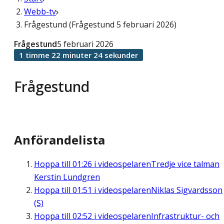
Webb-tv
Frågestund (Frågestund 5 februari 2026)
Frågestund
5 februari 2026
1 timme 22 minuter 24 sekunder
Frågestund
Anförandelista
Hoppa till
01:26
i videospelaren
Tredje vice talman
Kerstin Lundgren
Hoppa till
01:51
i videospelaren
Niklas Sigvardsson
(S)
Hoppa till
02:52
i videospelaren
Infrastruktur- och