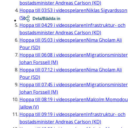
bostadsminister Andreas Carlson (KD)
Hoppa till
03:53
i videospelaren
Niklas Sigvardsson
(S)
Dela/Bädda in
Hoppa till
04:29
i videospelaren
Infrastruktur- och
bostadsminister Andreas Carlson (KD)
Hoppa till
05:03
i videospelaren
Nima Gholam Ali
Pour (SD)
Hoppa till
06:08
i videospelaren
Migrationsminister
Johan Forssell (M)
Hoppa till
07:12
i videospelaren
Nima Gholam Ali
Pour (SD)
Hoppa till
07:45
i videospelaren
Migrationsminister
Johan Forssell (M)
Hoppa till
08:19
i videospelaren
Malcolm Momodou
Jallow (V)
Hoppa till
09:19
i videospelaren
Infrastruktur- och
bostadsminister Andreas Carlson (KD)