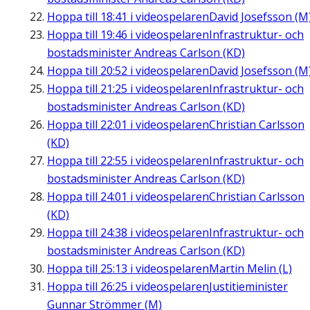
Hoppa till
18:41
i videospelaren
David Josefsson (M
Hoppa till
19:46
i videospelaren
Infrastruktur- och
bostadsminister Andreas Carlson (KD)
Hoppa till
20:52
i videospelaren
David Josefsson (M
Hoppa till
21:25
i videospelaren
Infrastruktur- och
bostadsminister Andreas Carlson (KD)
Hoppa till
22:01
i videospelaren
Christian Carlsson
(KD)
Hoppa till
22:55
i videospelaren
Infrastruktur- och
bostadsminister Andreas Carlson (KD)
Hoppa till
24:01
i videospelaren
Christian Carlsson
(KD)
Hoppa till
24:38
i videospelaren
Infrastruktur- och
bostadsminister Andreas Carlson (KD)
Hoppa till
25:13
i videospelaren
Martin Melin (L)
Hoppa till
26:25
i videospelaren
Justitieminister
Gunnar Strömmer (M)