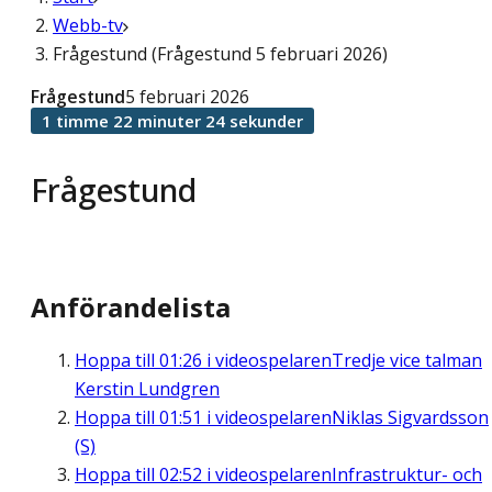
Webb-tv
Frågestund (Frågestund 5 februari 2026)
Frågestund
5 februari 2026
1 timme 22 minuter 24 sekunder
Frågestund
Anförandelista
Hoppa till
01:26
i videospelaren
Tredje vice talman
Kerstin Lundgren
Hoppa till
01:51
i videospelaren
Niklas Sigvardsson
(S)
Hoppa till
02:52
i videospelaren
Infrastruktur- och