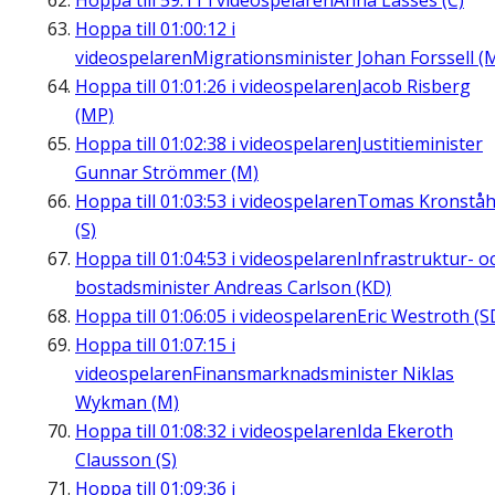
Hoppa till
59:11
i videospelaren
Anna Lasses (C)
Hoppa till
01:00:12
i
videospelaren
Migrationsminister Johan Forssell (
Hoppa till
01:01:26
i videospelaren
Jacob Risberg
(MP)
Hoppa till
01:02:38
i videospelaren
Justitieminister
Gunnar Strömmer (M)
Hoppa till
01:03:53
i videospelaren
Tomas Kronståh
(S)
Hoppa till
01:04:53
i videospelaren
Infrastruktur- o
bostadsminister Andreas Carlson (KD)
Hoppa till
01:06:05
i videospelaren
Eric Westroth (S
Hoppa till
01:07:15
i
videospelaren
Finansmarknadsminister Niklas
Wykman (M)
Hoppa till
01:08:32
i videospelaren
Ida Ekeroth
Clausson (S)
Hoppa till
01:09:36
i