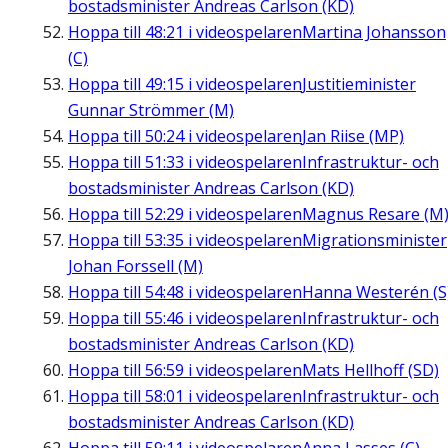
bostadsminister Andreas Carlson (KD)
Hoppa till
48:21
i videospelaren
Martina Johansson
(C)
Hoppa till
49:15
i videospelaren
Justitieminister
Gunnar Strömmer (M)
Hoppa till
50:24
i videospelaren
Jan Riise (MP)
Hoppa till
51:33
i videospelaren
Infrastruktur- och
bostadsminister Andreas Carlson (KD)
Hoppa till
52:29
i videospelaren
Magnus Resare (M
Hoppa till
53:35
i videospelaren
Migrationsminister
Johan Forssell (M)
Hoppa till
54:48
i videospelaren
Hanna Westerén (S
Hoppa till
55:46
i videospelaren
Infrastruktur- och
bostadsminister Andreas Carlson (KD)
Hoppa till
56:59
i videospelaren
Mats Hellhoff (SD)
Hoppa till
58:01
i videospelaren
Infrastruktur- och
bostadsminister Andreas Carlson (KD)