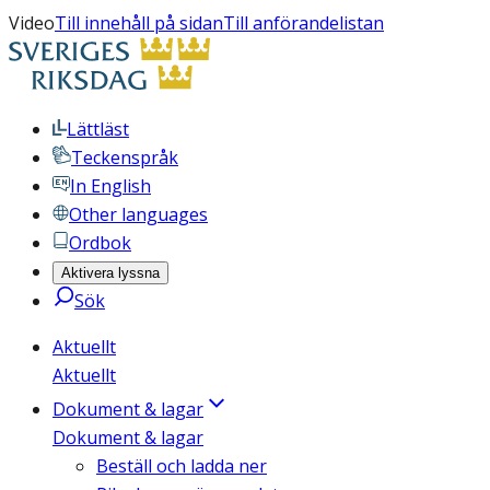
Video
Till innehåll på sidan
Till anförandelistan
Lättläst
Teckenspråk
In English
Other languages
Ordbok
Aktivera lyssna
Sök
Aktuellt
Aktuellt
Dokument & lagar
Dokument & lagar
Beställ och ladda ner