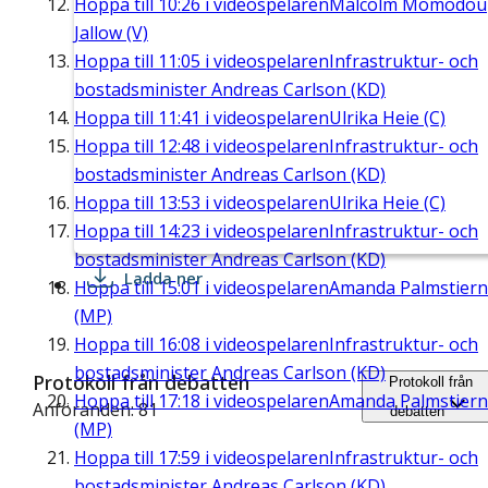
Hoppa till
10:26
i videospelaren
Malcolm Momodou
Jallow (V)
Hoppa till
11:05
i videospelaren
Infrastruktur- och
bostadsminister Andreas Carlson (KD)
Hoppa till
11:41
i videospelaren
Ulrika Heie (C)
Hoppa till
12:48
i videospelaren
Infrastruktur- och
bostadsminister Andreas Carlson (KD)
Hoppa till
13:53
i videospelaren
Ulrika Heie (C)
Hoppa till
14:23
i videospelaren
Infrastruktur- och
bostadsminister Andreas Carlson (KD)
Ladda ner
Hoppa till
15:01
i videospelaren
Amanda Palmstier
(MP)
Hoppa till
16:08
i videospelaren
Infrastruktur- och
bostadsminister Andreas Carlson (KD)
Protokoll från debatten
Protokoll från
Hoppa till
17:18
i videospelaren
Amanda Palmstier
Anföranden: 81
debatten
(MP)
Hoppa till
17:59
i videospelaren
Infrastruktur- och
bostadsminister Andreas Carlson (KD)