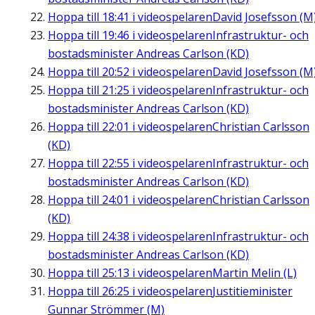
Hoppa till
18:41
i videospelaren
David Josefsson (M
Hoppa till
19:46
i videospelaren
Infrastruktur- och
bostadsminister Andreas Carlson (KD)
Hoppa till
20:52
i videospelaren
David Josefsson (M
Hoppa till
21:25
i videospelaren
Infrastruktur- och
bostadsminister Andreas Carlson (KD)
Hoppa till
22:01
i videospelaren
Christian Carlsson
(KD)
Hoppa till
22:55
i videospelaren
Infrastruktur- och
bostadsminister Andreas Carlson (KD)
Hoppa till
24:01
i videospelaren
Christian Carlsson
(KD)
Hoppa till
24:38
i videospelaren
Infrastruktur- och
bostadsminister Andreas Carlson (KD)
Hoppa till
25:13
i videospelaren
Martin Melin (L)
Hoppa till
26:25
i videospelaren
Justitieminister
Gunnar Strömmer (M)