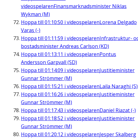
videospelaren
Finansmarknadsminister Niklas
Wykman (M)
Hoppa till
01:10:50
i videospelaren
Lorena Delgado
Varas (-)
Hoppa till
01:11:59
i videospelaren
Infrastruktur- o
bostadsminister Andreas Carlson (KD)
Hoppa till
01:13:11
i videospelaren
Pontus
Andersson Garpvall (SD)
Hoppa till
01:14:09
i videospelaren
Justitieminister
Gunnar Strömmer (M)
Hoppa till
01:15:21
i videospelaren
Laila Naraghi (S)
Hoppa till
01:16:26
i videospelaren
Justitieminister
Gunnar Strömmer (M)
Hoppa till
01:17:43
i videospelaren
Daniel Riazat (-)
Hoppa till
01:18:52
i videospelaren
Justitieminister
Gunnar Strömmer (M)
Hoppa till
01:20:12
i videospelaren
Jesper Skalberg