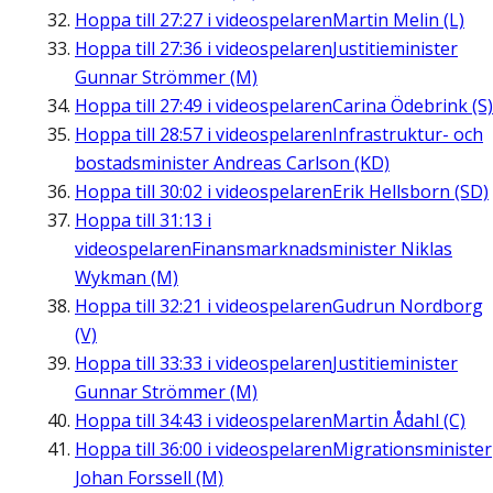
Hoppa till
27:27
i videospelaren
Martin Melin (L)
Hoppa till
27:36
i videospelaren
Justitieminister
Gunnar Strömmer (M)
Hoppa till
27:49
i videospelaren
Carina Ödebrink (S)
Hoppa till
28:57
i videospelaren
Infrastruktur- och
bostadsminister Andreas Carlson (KD)
Hoppa till
30:02
i videospelaren
Erik Hellsborn (SD)
Hoppa till
31:13
i
videospelaren
Finansmarknadsminister Niklas
Wykman (M)
Hoppa till
32:21
i videospelaren
Gudrun Nordborg
(V)
Hoppa till
33:33
i videospelaren
Justitieminister
Gunnar Strömmer (M)
Hoppa till
34:43
i videospelaren
Martin Ådahl (C)
Hoppa till
36:00
i videospelaren
Migrationsminister
Johan Forssell (M)