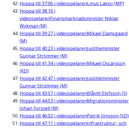
Hoppa till
37:06
i videospelaren
Linus Lakso (MP)
Hoppa till
38:10
i
videospelaren
Finansmarknadsminister Niklas
Wykman (M)
Hoppa till
39:27
i videospelaren
Mikael Damsgaard
(M)
Hoppa till
40:23
i videospelaren
Justitieminister
Gunnar Strömmer (M)
Hoppa till
41:34
i videospelaren
Mikael Oscarsson
(KD)
Hoppa till
42:47
i videospelaren
Justitieminister
Gunnar Strömmer (M)
Hoppa till
43:57
i videospelaren
Blåvitt Elofsson (S)
Hoppa till
44:53
i videospelaren
Migrationsminister
Johan Forssell (M)
Hoppa till
46:02
i videospelaren
Patrik Jönsson (SD)
Hoppa till
47:11
i videospelaren
Infrastruktur- och