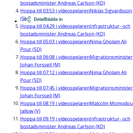
bostadsminister Andreas Carlson (KD)
Hoppa till
03:53
i videospelaren
Niklas Sigvardsson
(S)
Dela/Bädda in
Hoppa till
04:29
i videospelaren
Infrastruktur- och
bostadsminister Andreas Carlson (KD)
Hoppa till
05:03
i videospelaren
Nima Gholam Ali
Pour (SD)
Hoppa till
06:08
i videospelaren
Migrationsminister
Johan Forssell (M)
Hoppa till
07:12
i videospelaren
Nima Gholam Ali
Pour (SD)
Hoppa till
07:45
i videospelaren
Migrationsminister
Johan Forssell (M)
Hoppa till
08:19
i videospelaren
Malcolm Momodou
Jallow (V)
Hoppa till
09:19
i videospelaren
Infrastruktur- och
bostadsminister Andreas Carlson (KD)