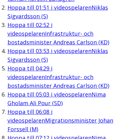
Hoppa till
01:51
i videospelaren
Niklas
Sigvardsson (S)
Hoppa till
02:52
i
videospelaren
Infrastruktur- och
bostadsminister Andreas Carlson (KD)
Hoppa till
03:53
i videospelaren
Niklas
Sigvardsson (S)
Hoppa till
04:29
i
videospelaren
Infrastruktur- och
bostadsminister Andreas Carlson (KD)
Hoppa till
05:03
i videospelaren
Nima
Gholam Ali Pour (SD)
Hoppa till
06:08
i
videospelaren
Migrationsminister Johan
Forssell (M)
Hoppa till
07:12
i videospelaren
Nima