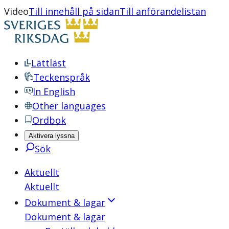
Video
Till innehåll på sidan
Till anförandelistan
Lättläst
Teckenspråk
In English
Other languages
Ordbok
Aktivera lyssna
Sök
Aktuellt
Aktuellt
Dokument & lagar
Dokument & lagar