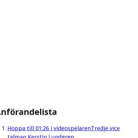
nförandelista
Hoppa till
01:26
i videospelaren
Tredje vice
talman Kerstin Lundgren