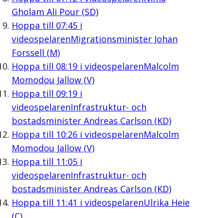
Gholam Ali Pour (SD)
Hoppa till
07:45
i
videospelaren
Migrationsminister Johan
Forssell (M)
Hoppa till
08:19
i videospelaren
Malcolm
Momodou Jallow (V)
Hoppa till
09:19
i
videospelaren
Infrastruktur- och
bostadsminister Andreas Carlson (KD)
Hoppa till
10:26
i videospelaren
Malcolm
Momodou Jallow (V)
Hoppa till
11:05
i
videospelaren
Infrastruktur- och
bostadsminister Andreas Carlson (KD)
Hoppa till
11:41
i videospelaren
Ulrika Heie
(C)