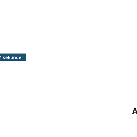
4 sekunder
A