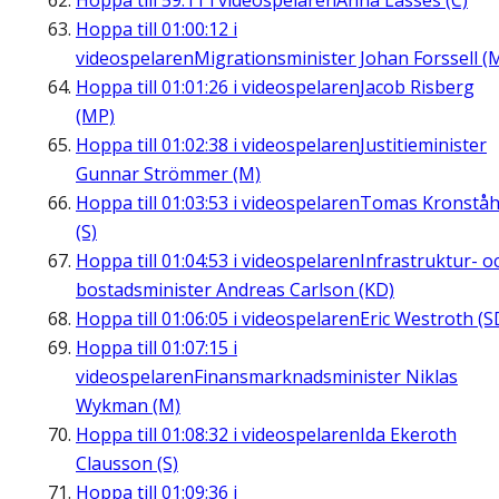
Hoppa till
59:11
i videospelaren
Anna Lasses (C)
Hoppa till
01:00:12
i
videospelaren
Migrationsminister Johan Forssell (
Hoppa till
01:01:26
i videospelaren
Jacob Risberg
(MP)
Hoppa till
01:02:38
i videospelaren
Justitieminister
Gunnar Strömmer (M)
Hoppa till
01:03:53
i videospelaren
Tomas Kronståh
(S)
Hoppa till
01:04:53
i videospelaren
Infrastruktur- o
bostadsminister Andreas Carlson (KD)
Hoppa till
01:06:05
i videospelaren
Eric Westroth (S
Hoppa till
01:07:15
i
videospelaren
Finansmarknadsminister Niklas
Wykman (M)
Hoppa till
01:08:32
i videospelaren
Ida Ekeroth
Clausson (S)
Hoppa till
01:09:36
i