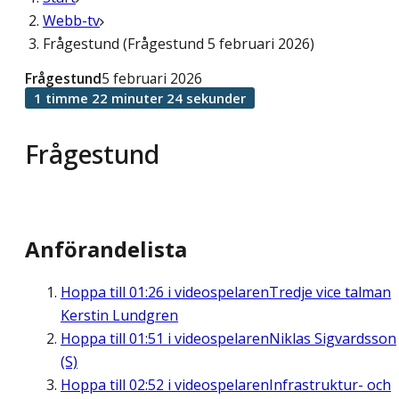
Webb-tv
Frågestund (Frågestund 5 februari 2026)
Frågestund
5 februari 2026
1 timme 22 minuter 24 sekunder
Frågestund
Anförandelista
Hoppa till
01:26
i videospelaren
Tredje vice talman
Kerstin Lundgren
Hoppa till
01:51
i videospelaren
Niklas Sigvardsson
(S)
Hoppa till
02:52
i videospelaren
Infrastruktur- och