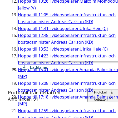
Hoppa till
10:26
i videospelaren
Malcolm Momodou
Jallow (V)
Hoppa till
11:05
i videospelaren
Infrastruktur- och
bostadsminister Andreas Carlson (KD)
Hoppa till
11:41
i videospelaren
Ulrika Heie (C)
Hoppa till
12:48
i videospelaren
Infrastruktur- och
bostadsminister Andreas Carlson (KD)
Hoppa till
13:53
i videospelaren
Ulrika Heie (C)
Hoppa till
14:23
i videospelaren
Infrastruktur- och
bostadsminister Andreas Carlson (KD)
Ladda ner
Hoppa till
15:01
i videospelaren
Amanda Palmstier
(MP)
Hoppa till
16:08
i videospelaren
Infrastruktur- och
bostadsminister Andreas Carlson (KD)
Protokoll från debatten
Protokoll från
Hoppa till
17:18
i videospelaren
Amanda Palmstier
Anföranden: 81
debatten
(MP)
Hoppa till
17:59
i videospelaren
Infrastruktur- och
bostadsminister Andreas Carlson (KD)