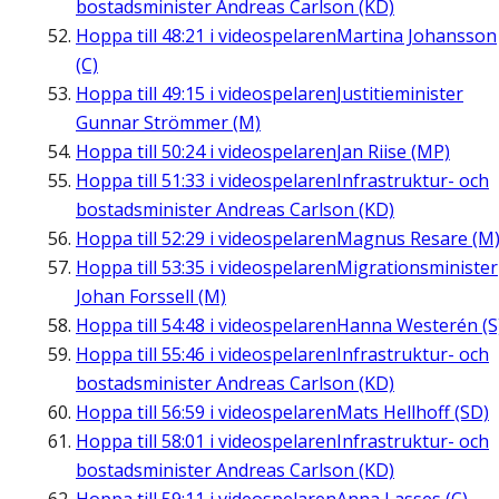
bostadsminister Andreas Carlson (KD)
Hoppa till
48:21
i videospelaren
Martina Johansson
(C)
Hoppa till
49:15
i videospelaren
Justitieminister
Gunnar Strömmer (M)
Hoppa till
50:24
i videospelaren
Jan Riise (MP)
Hoppa till
51:33
i videospelaren
Infrastruktur- och
bostadsminister Andreas Carlson (KD)
Hoppa till
52:29
i videospelaren
Magnus Resare (M
Hoppa till
53:35
i videospelaren
Migrationsminister
Johan Forssell (M)
Hoppa till
54:48
i videospelaren
Hanna Westerén (S
Hoppa till
55:46
i videospelaren
Infrastruktur- och
bostadsminister Andreas Carlson (KD)
Hoppa till
56:59
i videospelaren
Mats Hellhoff (SD)
Hoppa till
58:01
i videospelaren
Infrastruktur- och
bostadsminister Andreas Carlson (KD)