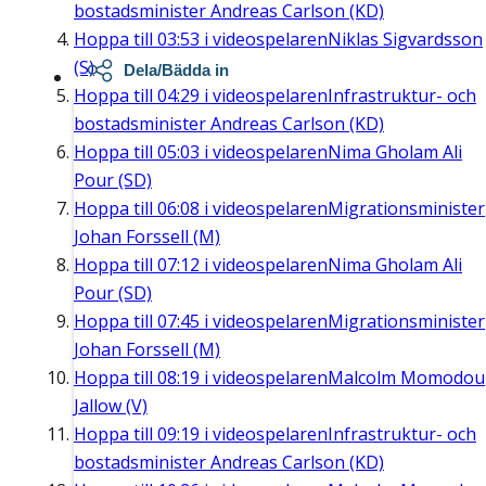
bostadsminister Andreas Carlson (KD)
Hoppa till
03:53
i videospelaren
Niklas Sigvardsson
(S)
Dela/Bädda in
Hoppa till
04:29
i videospelaren
Infrastruktur- och
bostadsminister Andreas Carlson (KD)
Hoppa till
05:03
i videospelaren
Nima Gholam Ali
Pour (SD)
Hoppa till
06:08
i videospelaren
Migrationsminister
Johan Forssell (M)
Hoppa till
07:12
i videospelaren
Nima Gholam Ali
Pour (SD)
Hoppa till
07:45
i videospelaren
Migrationsminister
Johan Forssell (M)
Hoppa till
08:19
i videospelaren
Malcolm Momodou
Jallow (V)
Hoppa till
09:19
i videospelaren
Infrastruktur- och
bostadsminister Andreas Carlson (KD)