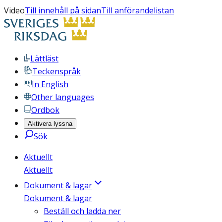
Video
Till innehåll på sidan
Till anförandelistan
Lättläst
Teckenspråk
In English
Other languages
Ordbok
Aktivera lyssna
Sök
Aktuellt
Aktuellt
Dokument & lagar
Dokument & lagar
Beställ och ladda ner