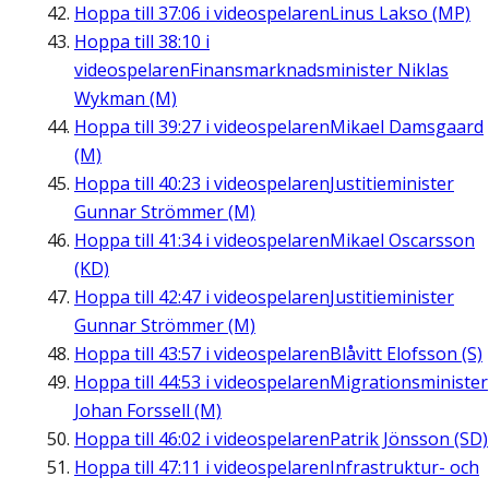
Hoppa till
37:06
i videospelaren
Linus Lakso (MP)
Hoppa till
38:10
i
videospelaren
Finansmarknadsminister Niklas
Wykman (M)
Hoppa till
39:27
i videospelaren
Mikael Damsgaard
(M)
Hoppa till
40:23
i videospelaren
Justitieminister
Gunnar Strömmer (M)
Hoppa till
41:34
i videospelaren
Mikael Oscarsson
(KD)
Hoppa till
42:47
i videospelaren
Justitieminister
Gunnar Strömmer (M)
Hoppa till
43:57
i videospelaren
Blåvitt Elofsson (S)
Hoppa till
44:53
i videospelaren
Migrationsminister
Johan Forssell (M)
Hoppa till
46:02
i videospelaren
Patrik Jönsson (SD)
Hoppa till
47:11
i videospelaren
Infrastruktur- och