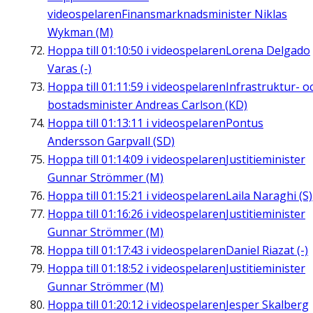
videospelaren
Finansmarknadsminister Niklas
Wykman (M)
Hoppa till
01:10:50
i videospelaren
Lorena Delgado
Varas (-)
Hoppa till
01:11:59
i videospelaren
Infrastruktur- o
bostadsminister Andreas Carlson (KD)
Hoppa till
01:13:11
i videospelaren
Pontus
Andersson Garpvall (SD)
Hoppa till
01:14:09
i videospelaren
Justitieminister
Gunnar Strömmer (M)
Hoppa till
01:15:21
i videospelaren
Laila Naraghi (S)
Hoppa till
01:16:26
i videospelaren
Justitieminister
Gunnar Strömmer (M)
Hoppa till
01:17:43
i videospelaren
Daniel Riazat (-)
Hoppa till
01:18:52
i videospelaren
Justitieminister
Gunnar Strömmer (M)
Hoppa till
01:20:12
i videospelaren
Jesper Skalberg