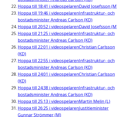
Hoppa till
18:41
i videospelaren
David Josefsson (M
Hoppa till
19:46
i videospelaren
Infrastruktur- och
bostadsminister Andreas Carlson (KD)
Hoppa till
20:52
i videospelaren
David Josefsson (M
Hoppa till
21:25
i videospelaren
Infrastruktur- och
bostadsminister Andreas Carlson (KD)
Hoppa till
22:01
i videospelaren
Christian Carlsson
(KD)
Hoppa till
22:55
i videospelaren
Infrastruktur- och
bostadsminister Andreas Carlson (KD)
Hoppa till
24:01
i videospelaren
Christian Carlsson
(KD)
Hoppa till
24:38
i videospelaren
Infrastruktur- och
bostadsminister Andreas Carlson (KD)
Hoppa till
25:13
i videospelaren
Martin Melin (L)
Hoppa till
26:25
i videospelaren
Justitieminister
Gunnar Strömmer (M)