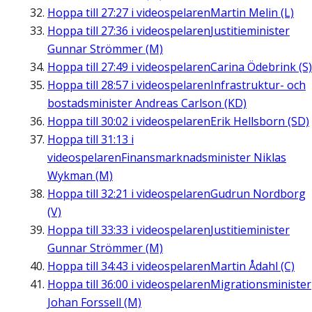
Hoppa till
27:27
i videospelaren
Martin Melin (L)
Hoppa till
27:36
i videospelaren
Justitieminister
Gunnar Strömmer (M)
Hoppa till
27:49
i videospelaren
Carina Ödebrink (S)
Hoppa till
28:57
i videospelaren
Infrastruktur- och
bostadsminister Andreas Carlson (KD)
Hoppa till
30:02
i videospelaren
Erik Hellsborn (SD)
Hoppa till
31:13
i
videospelaren
Finansmarknadsminister Niklas
Wykman (M)
Hoppa till
32:21
i videospelaren
Gudrun Nordborg
(V)
Hoppa till
33:33
i videospelaren
Justitieminister
Gunnar Strömmer (M)
Hoppa till
34:43
i videospelaren
Martin Ådahl (C)
Hoppa till
36:00
i videospelaren
Migrationsminister
Johan Forssell (M)