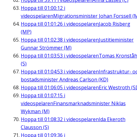
Hoppa till
59:11
i videospelaren
Anna Lasses (C)
Hoppa till
01:00:12
i
videospelaren
Migrationsminister Johan Forssell (
Hoppa till
01:01:26
i videospelaren
Jacob Risberg
(MP)
Hoppa till
01:02:38
i videospelaren
Justitieminister
Gunnar Strömmer (M)
Hoppa till
01:03:53
i videospelaren
Tomas Kronståh
(S)
Hoppa till
01:04:53
i videospelaren
Infrastruktur- o
bostadsminister Andreas Carlson (KD)
Hoppa till
01:06:05
i videospelaren
Eric Westroth (S
Hoppa till
01:07:15
i
videospelaren
Finansmarknadsminister Niklas
Wykman (M)
Hoppa till
01:08:32
i videospelaren
Ida Ekeroth
Clausson (S)
Hoppa till
01:09:36
i