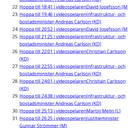
Hoppa till
18:41
i videospelaren
David Josefsson (M
Hoppa till
19:46
i videospelaren
Infrastruktur- och
bostadsminister Andreas Carlson (KD)
Hoppa till
20:52
i videospelaren
David Josefsson (M
Hoppa till
21:25
i videospelaren
Infrastruktur- och
bostadsminister Andreas Carlson (KD)
Hoppa till
22:01
i videospelaren
Christian Carlsson
(KD)
Hoppa till
22:55
i videospelaren
Infrastruktur- och
bostadsminister Andreas Carlson (KD)
Hoppa till
24:01
i videospelaren
Christian Carlsson
(KD)
Hoppa till
24:38
i videospelaren
Infrastruktur- och
bostadsminister Andreas Carlson (KD)
Hoppa till
25:13
i videospelaren
Martin Melin (L)
Hoppa till
26:25
i videospelaren
Justitieminister
Gunnar Strömmer (M)