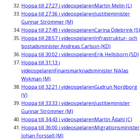
Hoppa till
27:27
i videospelaren
Martin Melin (L)
Hoppa till
27:36
i videospelaren
Justitieminister
Gunnar Strömmer (M)
Hoppa till
27:49
i videospelaren
Carina Ödebrink (S)
Hoppa till
28:57
i videospelaren
Infrastruktur- och
bostadsminister Andreas Carlson (KD)
Hoppa till
30:02
i videospelaren
Erik Hellsborn (SD)
Hoppa till
31:13
i
videospelaren
Finansmarknadsminister Niklas
Wykman (M)
Hoppa till
32:21
i videospelaren
Gudrun Nordborg
(V)
Hoppa till
33:33
i videospelaren
Justitieminister
Gunnar Strömmer (M)
Hoppa till
34:43
i videospelaren
Martin Ådahl (C)
Hoppa till
36:00
i videospelaren
Migrationsminister
Johan Forssell (M)