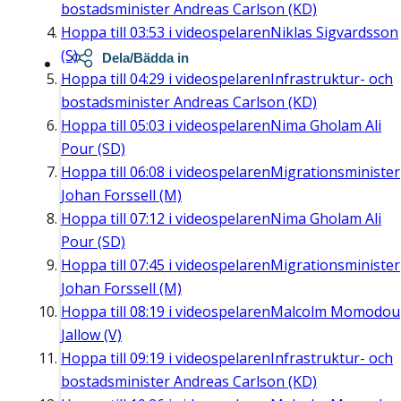
bostadsminister Andreas Carlson (KD)
Hoppa till
03:53
i videospelaren
Niklas Sigvardsson
(S)
Dela/Bädda in
Hoppa till
04:29
i videospelaren
Infrastruktur- och
bostadsminister Andreas Carlson (KD)
Hoppa till
05:03
i videospelaren
Nima Gholam Ali
Pour (SD)
Hoppa till
06:08
i videospelaren
Migrationsminister
Johan Forssell (M)
Hoppa till
07:12
i videospelaren
Nima Gholam Ali
Pour (SD)
Hoppa till
07:45
i videospelaren
Migrationsminister
Johan Forssell (M)
Hoppa till
08:19
i videospelaren
Malcolm Momodou
Jallow (V)
Hoppa till
09:19
i videospelaren
Infrastruktur- och
bostadsminister Andreas Carlson (KD)