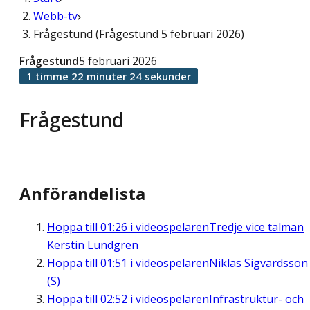
Webb-tv
Frågestund (Frågestund 5 februari 2026)
Frågestund
5 februari 2026
1 timme 22 minuter 24 sekunder
Frågestund
Anförandelista
Hoppa till
01:26
i videospelaren
Tredje vice talman
Kerstin Lundgren
Hoppa till
01:51
i videospelaren
Niklas Sigvardsson
(S)
Hoppa till
02:52
i videospelaren
Infrastruktur- och