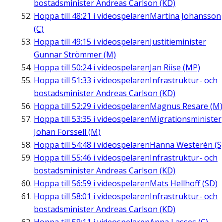
bostadsminister Andreas Carlson (KD)
Hoppa till
48:21
i videospelaren
Martina Johansson
(C)
Hoppa till
49:15
i videospelaren
Justitieminister
Gunnar Strömmer (M)
Hoppa till
50:24
i videospelaren
Jan Riise (MP)
Hoppa till
51:33
i videospelaren
Infrastruktur- och
bostadsminister Andreas Carlson (KD)
Hoppa till
52:29
i videospelaren
Magnus Resare (M
Hoppa till
53:35
i videospelaren
Migrationsminister
Johan Forssell (M)
Hoppa till
54:48
i videospelaren
Hanna Westerén (S
Hoppa till
55:46
i videospelaren
Infrastruktur- och
bostadsminister Andreas Carlson (KD)
Hoppa till
56:59
i videospelaren
Mats Hellhoff (SD)
Hoppa till
58:01
i videospelaren
Infrastruktur- och
bostadsminister Andreas Carlson (KD)