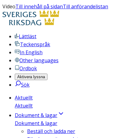
Video
Till innehåll på sidan
Till anförandelistan
Lättläst
Teckenspråk
In English
Other languages
Ordbok
Aktivera lyssna
Sök
Aktuellt
Aktuellt
Dokument & lagar
Dokument & lagar
Beställ och ladda ner