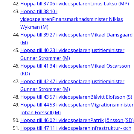
Hoppa till
37:06
i videospelaren
Linus Lakso (MP)
Hoppa till
38:10
i
videospelaren
Finansmarknadsminister Niklas
Wykman (M)
Hoppa till
39:27
i videospelaren
Mikael Damsgaard
(M)
Hoppa till
40:23
i videospelaren
Justitieminister
Gunnar Strömmer (M)
Hoppa till
41:34
i videospelaren
Mikael Oscarsson
(KD)
Hoppa till
42:47
i videospelaren
Justitieminister
Gunnar Strömmer (M)
Hoppa till
43:57
i videospelaren
Blåvitt Elofsson (S)
Hoppa till
44:53
i videospelaren
Migrationsminister
Johan Forssell (M)
Hoppa till
46:02
i videospelaren
Patrik Jönsson (SD)
Hoppa till
47:11
i videospelaren
Infrastruktur- och