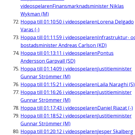
videospelaren
Finansmarknadsminister Niklas
Wykman (M)
Hoppa till
01:10:50
i videospelaren
Lorena Delgado
Varas (-)
Hoppa till
01:11:59
i videospelaren
Infrastruktur- o
bostadsminister Andreas Carlson (KD)
Hoppa till
01:13:11
i videospelaren
Pontus
Andersson Garpvall (SD)
Hoppa till
01:14:09
i videospelaren
Justitieminister
Gunnar Strömmer (M)
Hoppa till
01:15:21
i videospelaren
Laila Naraghi (S)
Hoppa till
01:16:26
i videospelaren
Justitieminister
Gunnar Strömmer (M)
Hoppa till
01:17:43
i videospelaren
Daniel Riazat (-)
Hoppa till
01:18:52
i videospelaren
Justitieminister
Gunnar Strömmer (M)
Hoppa till
01:20:12
i videospelaren
Jesper Skalberg