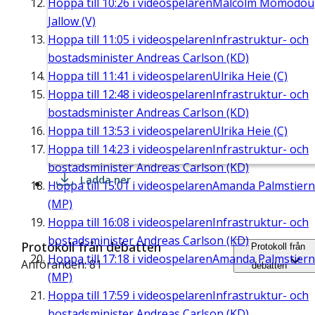
Hoppa till
10:26
i videospelaren
Malcolm Momodou
Jallow (V)
Hoppa till
11:05
i videospelaren
Infrastruktur- och
bostadsminister Andreas Carlson (KD)
Hoppa till
11:41
i videospelaren
Ulrika Heie (C)
Hoppa till
12:48
i videospelaren
Infrastruktur- och
bostadsminister Andreas Carlson (KD)
Hoppa till
13:53
i videospelaren
Ulrika Heie (C)
Hoppa till
14:23
i videospelaren
Infrastruktur- och
bostadsminister Andreas Carlson (KD)
Ladda ner
Hoppa till
15:01
i videospelaren
Amanda Palmstier
(MP)
Hoppa till
16:08
i videospelaren
Infrastruktur- och
bostadsminister Andreas Carlson (KD)
Protokoll från debatten
Protokoll från
Hoppa till
17:18
i videospelaren
Amanda Palmstier
Anföranden: 81
debatten
(MP)
Hoppa till
17:59
i videospelaren
Infrastruktur- och
bostadsminister Andreas Carlson (KD)