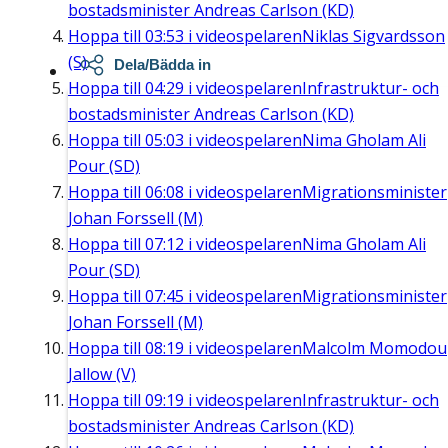
bostadsminister Andreas Carlson (KD)
Hoppa till
03:53
i videospelaren
Niklas Sigvardsson
(S)
Dela/Bädda in
Hoppa till
04:29
i videospelaren
Infrastruktur- och
bostadsminister Andreas Carlson (KD)
Hoppa till
05:03
i videospelaren
Nima Gholam Ali
Pour (SD)
Hoppa till
06:08
i videospelaren
Migrationsminister
Johan Forssell (M)
Hoppa till
07:12
i videospelaren
Nima Gholam Ali
Pour (SD)
Hoppa till
07:45
i videospelaren
Migrationsminister
Johan Forssell (M)
Hoppa till
08:19
i videospelaren
Malcolm Momodou
Jallow (V)
Hoppa till
09:19
i videospelaren
Infrastruktur- och
bostadsminister Andreas Carlson (KD)