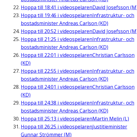
Hoppa till
18:41
i videospelaren
David Josefsson (M
Hoppa till
19:46
i videospelaren
Infrastruktur- och
bostadsminister Andreas Carlson (KD)
Hoppa till
20:52
i videospelaren
David Josefsson (M
Hoppa till
21:25
i videospelaren
Infrastruktur- och
bostadsminister Andreas Carlson (KD)
Hoppa till
22:01
i videospelaren
Christian Carlsson
(KD)
Hoppa till
22:55
i videospelaren
Infrastruktur- och
bostadsminister Andreas Carlson (KD)
Hoppa till
24:01
i videospelaren
Christian Carlsson
(KD)
Hoppa till
24:38
i videospelaren
Infrastruktur- och
bostadsminister Andreas Carlson (KD)
Hoppa till
25:13
i videospelaren
Martin Melin (L)
Hoppa till
26:25
i videospelaren
Justitieminister
Gunnar Strömmer (M)