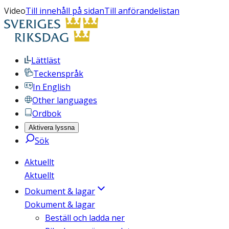
Video
Till innehåll på sidan
Till anförandelistan
Lättläst
Teckenspråk
In English
Other languages
Ordbok
Aktivera lyssna
Sök
Aktuellt
Aktuellt
Dokument & lagar
Dokument & lagar
Beställ och ladda ner