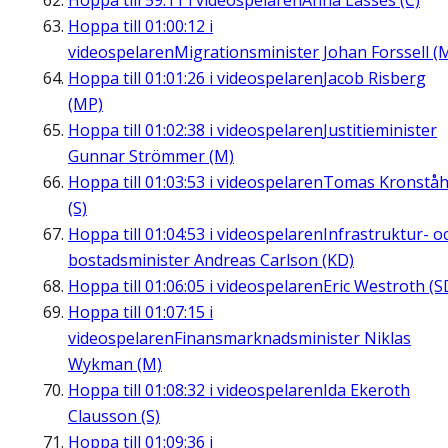
Hoppa till
59:11
i videospelaren
Anna Lasses (C)
Hoppa till
01:00:12
i
videospelaren
Migrationsminister Johan Forssell (
Hoppa till
01:01:26
i videospelaren
Jacob Risberg
(MP)
Hoppa till
01:02:38
i videospelaren
Justitieminister
Gunnar Strömmer (M)
Hoppa till
01:03:53
i videospelaren
Tomas Kronståh
(S)
Hoppa till
01:04:53
i videospelaren
Infrastruktur- o
bostadsminister Andreas Carlson (KD)
Hoppa till
01:06:05
i videospelaren
Eric Westroth (S
Hoppa till
01:07:15
i
videospelaren
Finansmarknadsminister Niklas
Wykman (M)
Hoppa till
01:08:32
i videospelaren
Ida Ekeroth
Clausson (S)
Hoppa till
01:09:36
i