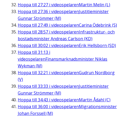
Hoppa till
27:27
i videospelaren
Martin Melin (L)
Hoppa till
27:36
i videospelaren
Justitieminister
Gunnar Strömmer (M)
Hoppa till
27:49
i videospelaren
Carina Ödebrink (S)
Hoppa till
28:57
i videospelaren
Infrastruktur- och
bostadsminister Andreas Carlson (KD)
Hoppa till
30:02
i videospelaren
Erik Hellsborn (SD)
Hoppa till
31:13
i
videospelaren
Finansmarknadsminister Niklas
Wykman (M)
Hoppa till
32:21
i videospelaren
Gudrun Nordborg
(V)
Hoppa till
33:33
i videospelaren
Justitieminister
Gunnar Strömmer (M)
Hoppa till
34:43
i videospelaren
Martin Ådahl (C)
Hoppa till
36:00
i videospelaren
Migrationsminister
Johan Forssell (M)