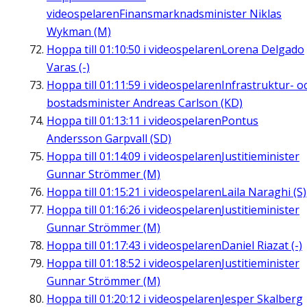
videospelaren
Finansmarknadsminister Niklas
Wykman (M)
Hoppa till
01:10:50
i videospelaren
Lorena Delgado
Varas (-)
Hoppa till
01:11:59
i videospelaren
Infrastruktur- o
bostadsminister Andreas Carlson (KD)
Hoppa till
01:13:11
i videospelaren
Pontus
Andersson Garpvall (SD)
Hoppa till
01:14:09
i videospelaren
Justitieminister
Gunnar Strömmer (M)
Hoppa till
01:15:21
i videospelaren
Laila Naraghi (S)
Hoppa till
01:16:26
i videospelaren
Justitieminister
Gunnar Strömmer (M)
Hoppa till
01:17:43
i videospelaren
Daniel Riazat (-)
Hoppa till
01:18:52
i videospelaren
Justitieminister
Gunnar Strömmer (M)
Hoppa till
01:20:12
i videospelaren
Jesper Skalberg