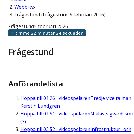
Webb-tv
Frågestund (Frågestund 5 februari 2026)
Frågestund
5 februari 2026
1 timme 22 minuter 24 sekunder
Frågestund
Anförandelista
Hoppa till
01:26
i videospelaren
Tredje vice talman
Kerstin Lundgren
Hoppa till
01:51
i videospelaren
Niklas Sigvardsson
(S)
Hoppa till
02:52
i videospelaren
Infrastruktur- och