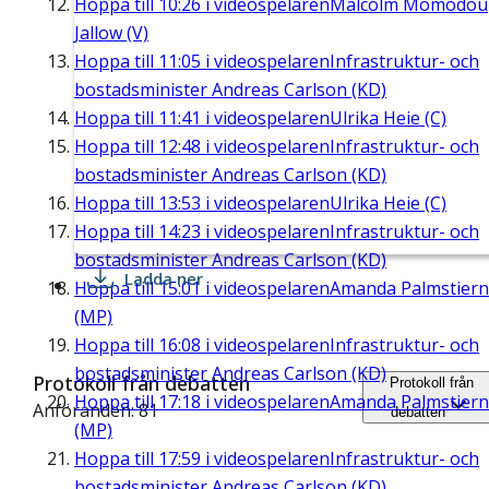
Hoppa till
10:26
i videospelaren
Malcolm Momodou
Jallow (V)
Hoppa till
11:05
i videospelaren
Infrastruktur- och
bostadsminister Andreas Carlson (KD)
Hoppa till
11:41
i videospelaren
Ulrika Heie (C)
Hoppa till
12:48
i videospelaren
Infrastruktur- och
bostadsminister Andreas Carlson (KD)
Hoppa till
13:53
i videospelaren
Ulrika Heie (C)
Hoppa till
14:23
i videospelaren
Infrastruktur- och
bostadsminister Andreas Carlson (KD)
Ladda ner
Hoppa till
15:01
i videospelaren
Amanda Palmstier
(MP)
Hoppa till
16:08
i videospelaren
Infrastruktur- och
bostadsminister Andreas Carlson (KD)
Protokoll från debatten
Protokoll från
Hoppa till
17:18
i videospelaren
Amanda Palmstier
Anföranden: 81
debatten
(MP)
Hoppa till
17:59
i videospelaren
Infrastruktur- och
bostadsminister Andreas Carlson (KD)