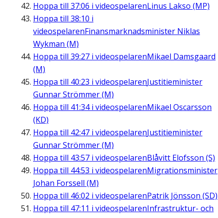
Hoppa till
37:06
i videospelaren
Linus Lakso (MP)
Hoppa till
38:10
i
videospelaren
Finansmarknadsminister Niklas
Wykman (M)
Hoppa till
39:27
i videospelaren
Mikael Damsgaard
(M)
Hoppa till
40:23
i videospelaren
Justitieminister
Gunnar Strömmer (M)
Hoppa till
41:34
i videospelaren
Mikael Oscarsson
(KD)
Hoppa till
42:47
i videospelaren
Justitieminister
Gunnar Strömmer (M)
Hoppa till
43:57
i videospelaren
Blåvitt Elofsson (S)
Hoppa till
44:53
i videospelaren
Migrationsminister
Johan Forssell (M)
Hoppa till
46:02
i videospelaren
Patrik Jönsson (SD)
Hoppa till
47:11
i videospelaren
Infrastruktur- och