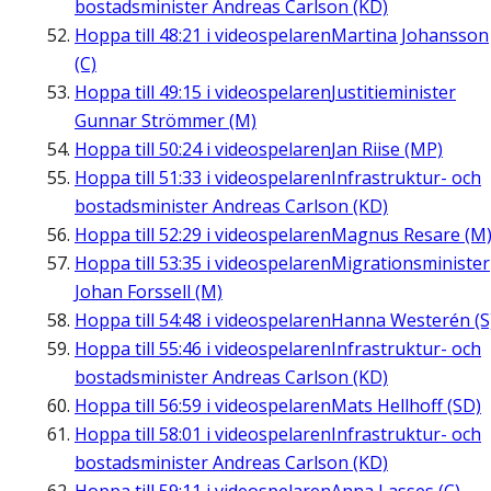
bostadsminister Andreas Carlson (KD)
Hoppa till
48:21
i videospelaren
Martina Johansson
(C)
Hoppa till
49:15
i videospelaren
Justitieminister
Gunnar Strömmer (M)
Hoppa till
50:24
i videospelaren
Jan Riise (MP)
Hoppa till
51:33
i videospelaren
Infrastruktur- och
bostadsminister Andreas Carlson (KD)
Hoppa till
52:29
i videospelaren
Magnus Resare (M
Hoppa till
53:35
i videospelaren
Migrationsminister
Johan Forssell (M)
Hoppa till
54:48
i videospelaren
Hanna Westerén (S
Hoppa till
55:46
i videospelaren
Infrastruktur- och
bostadsminister Andreas Carlson (KD)
Hoppa till
56:59
i videospelaren
Mats Hellhoff (SD)
Hoppa till
58:01
i videospelaren
Infrastruktur- och
bostadsminister Andreas Carlson (KD)