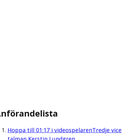
nförandelista
Hoppa till
01:17
i videospelaren
Tredje vice
talman Kerstin Lundgren