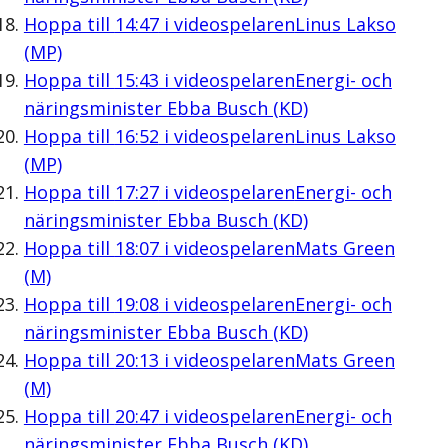
Hoppa till
14:47
i videospelaren
Linus Lakso
(MP)
Hoppa till
15:43
i videospelaren
Energi- och
näringsminister Ebba Busch (KD)
Hoppa till
16:52
i videospelaren
Linus Lakso
(MP)
Hoppa till
17:27
i videospelaren
Energi- och
näringsminister Ebba Busch (KD)
Hoppa till
18:07
i videospelaren
Mats Green
(M)
Hoppa till
19:08
i videospelaren
Energi- och
näringsminister Ebba Busch (KD)
Hoppa till
20:13
i videospelaren
Mats Green
(M)
Hoppa till
20:47
i videospelaren
Energi- och
näringsminister Ebba Busch (KD)