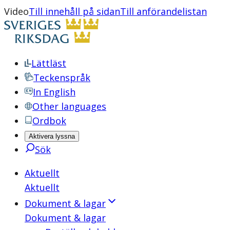
Video
Till innehåll på sidan
Till anförandelistan
Lättläst
Teckenspråk
In English
Other languages
Ordbok
Aktivera lyssna
Sök
Aktuellt
Aktuellt
Dokument & lagar
Dokument & lagar