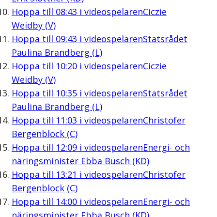
Hoppa till
08:43
i videospelaren
Ciczie
Weidby (V)
Hoppa till
09:43
i videospelaren
Statsrådet
Paulina Brandberg (L)
Hoppa till
10:20
i videospelaren
Ciczie
Weidby (V)
Hoppa till
10:35
i videospelaren
Statsrådet
Paulina Brandberg (L)
Hoppa till
11:03
i videospelaren
Christofer
Bergenblock (C)
Hoppa till
12:09
i videospelaren
Energi- och
näringsminister Ebba Busch (KD)
Hoppa till
13:21
i videospelaren
Christofer
Bergenblock (C)
Hoppa till
14:00
i videospelaren
Energi- och
näringsminister Ebba Busch (KD)