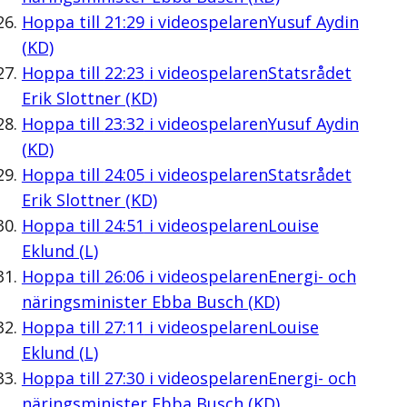
Hoppa till
21:29
i videospelaren
Yusuf Aydin
(KD)
Hoppa till
22:23
i videospelaren
Statsrådet
Erik Slottner (KD)
Hoppa till
23:32
i videospelaren
Yusuf Aydin
(KD)
Hoppa till
24:05
i videospelaren
Statsrådet
Erik Slottner (KD)
Hoppa till
24:51
i videospelaren
Louise
Eklund (L)
Hoppa till
26:06
i videospelaren
Energi- och
näringsminister Ebba Busch (KD)
Hoppa till
27:11
i videospelaren
Louise
Eklund (L)
Hoppa till
27:30
i videospelaren
Energi- och
näringsminister Ebba Busch (KD)