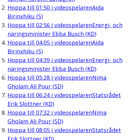
Hoppa till
01:50
i videospelaren
Aida
Birinxhiku (S)
Hoppa till
02:56
i videospelaren
Energi- och
näringsminister Ebba Busch (KD)
Hoppa till
04:05
i videospelaren
Aida
Birinxhiku (S)
Hoppa till
04:39
i videospelaren
Energi- och
näringsminister Ebba Busch (KD)
Hoppa till
05:28
i videospelaren
Nima
Gholam Ali Pour (SD)
Hoppa till
06:24
i videospelaren
Statsrådet
Erik Slottner (KD)
Hoppa till
07:32
i videospelaren
Nima
Gholam Ali Pour (SD)
Hoppa till
08:05
i videospelaren
Statsrådet
Erik Slottner (KD)