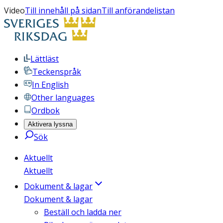
Video
Till innehåll på sidan
Till anförandelistan
Lättläst
Teckenspråk
In English
Other languages
Ordbok
Aktivera lyssna
Sök
Aktuellt
Aktuellt
Dokument & lagar
Dokument & lagar
Beställ och ladda ner