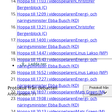
Hoppa till
11:03
i videospelaren
Christofer
Bergenblock (C)
Hoppa till
12:09
i videospelaren
Energi- och
näringsminister Ebba Busch (KD)
Hoppa till
13:21
i videospelaren
Christofer
Bergenblock (C)
Hoppa till
14:00
i videospelaren
Energi- och
näringsminister Ebba Busch (KD)
Hoppa till
14:47
i videospelaren
Linus Lakso (MP)
Hoppa till
15:43
i videospelaren
Energi- och
Ladda ner
näringsminister Ebba Busch (KD)
Hoppa till
16:52
i videospelaren
Linus Lakso (MP)
Hoppa till
17:27
i videospelaren
Energi- och
näringsminister Ebba Busch (KD)
Protokoll från debatten
Protokoll från
Hoppa till
18:07
i videospelaren
Mats Green (M)
Anföranden: 71
debatten
Hoppa till
19:08
i videospelaren
Energi- och
näringsminister Ebba Busch (KD)
Hoppa till
20:13
i videospelaren
Mats Green (M)