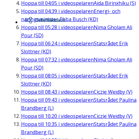
Hoppa till
04:05
i videospelaren
Aida Birinxhiku (S)
Hoppa till
04:39
i videospelaren
Energi- och
näringsminister Ebba Busch (KD)
Dela/Bädda in
Hoppa till
05:28
i videospelaren
Nima Gholam Ali
Pour (SD)
Hoppa till
06:24
i videospelaren
Statsrådet Erik
Slottner (KD)
Hoppa till
07:32
i videospelaren
Nima Gholam Ali
Pour (SD)
Hoppa till
08:05
i videospelaren
Statsrådet Erik
Slottner (KD)
Hoppa till
08:43
i videospelaren
Ciczie Weidby (V)
Hoppa till
09:43
i videospelaren
Statsrådet Paulina
Brandberg (L)
Hoppa till
10:20
i videospelaren
Ciczie Weidby (V)
Hoppa till
10:35
i videospelaren
Statsrådet Paulina
Brandberg (L)