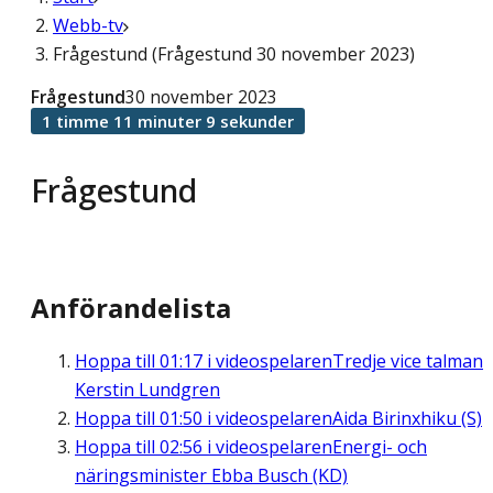
Webb-tv
Frågestund (Frågestund 30 november 2023)
Frågestund
30 november 2023
1 timme 11 minuter 9 sekunder
Frågestund
Anförandelista
Hoppa till
01:17
i videospelaren
Tredje vice talman
Kerstin Lundgren
Hoppa till
01:50
i videospelaren
Aida Birinxhiku (S)
Hoppa till
02:56
i videospelaren
Energi- och
näringsminister Ebba Busch (KD)