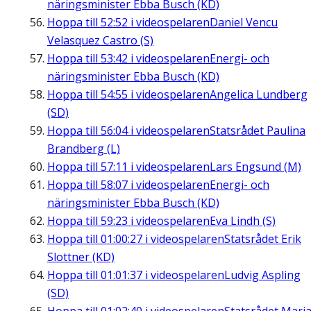
näringsminister Ebba Busch (KD)
Hoppa till
52:52
i videospelaren
Daniel Vencu
Velasquez Castro (S)
Hoppa till
53:42
i videospelaren
Energi- och
näringsminister Ebba Busch (KD)
Hoppa till
54:55
i videospelaren
Angelica Lundberg
(SD)
Hoppa till
56:04
i videospelaren
Statsrådet Paulina
Brandberg (L)
Hoppa till
57:11
i videospelaren
Lars Engsund (M)
Hoppa till
58:07
i videospelaren
Energi- och
näringsminister Ebba Busch (KD)
Hoppa till
59:23
i videospelaren
Eva Lindh (S)
Hoppa till
01:00:27
i videospelaren
Statsrådet Erik
Slottner (KD)
Hoppa till
01:01:37
i videospelaren
Ludvig Aspling
(SD)