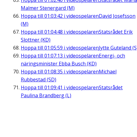
Hoppa till
01:02:40
i videospelaren
Statsrådet Mari
Malmer Stenergard (M)
Hoppa till
01:03:42
i videospelaren
David Josefsson
(M)
Hoppa till
01:04:48
i videospelaren
Statsrådet Erik
Slottner (KD)
Hoppa till
01:05:59
i videospelaren
Jytte Guteland (S
Hoppa till
01:07:13
i videospelaren
Energi- och
näringsminister Ebba Busch (KD)
Hoppa till
01:08:35
i videospelaren
Michael
Rubbestad (SD)
Hoppa till
01:09:41
i videospelaren
Statsrådet
Paulina Brandberg (L)