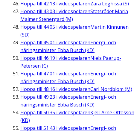
Hoppa till
42:13
i videospelaren
Zara Leghissa (S)
Hoppa till
43:03
i videospelaren
Statsrådet Maria
Malmer Stenergard (M)
Hoppa till
44:05
i videospelaren
Martin Kinnunen
(SD)
Hoppa till
45:01
i videospelaren
Energi- och
näringsminister Ebba Busch (KD)
Hoppa till
46:19
i videospelaren
Niels Paarup-
Petersen (C)
Hoppa till
47:01
i videospelaren
Energi- och
näringsminister Ebba Busch (KD)
Hoppa till
48:16
i videospelaren
Carl Nordblom (M)
Hoppa till
49:23
i videospelaren
Energi- och
näringsminister Ebba Busch (KD)
Hoppa till
50:35
i videospelaren
Kjell-Arne Ottosso
(KD)
Hoppa till
51:43
i videospelaren
Energi- och