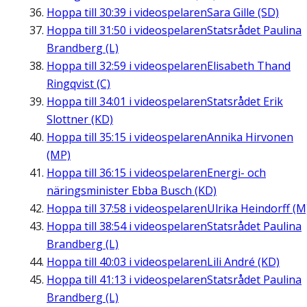
Hoppa till
30:39
i videospelaren
Sara Gille (SD)
Hoppa till
31:50
i videospelaren
Statsrådet Paulina
Brandberg (L)
Hoppa till
32:59
i videospelaren
Elisabeth Thand
Ringqvist (C)
Hoppa till
34:01
i videospelaren
Statsrådet Erik
Slottner (KD)
Hoppa till
35:15
i videospelaren
Annika Hirvonen
(MP)
Hoppa till
36:15
i videospelaren
Energi- och
näringsminister Ebba Busch (KD)
Hoppa till
37:58
i videospelaren
Ulrika Heindorff (M
Hoppa till
38:54
i videospelaren
Statsrådet Paulina
Brandberg (L)
Hoppa till
40:03
i videospelaren
Lili André (KD)
Hoppa till
41:13
i videospelaren
Statsrådet Paulina
Brandberg (L)