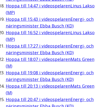
Hoppa till
14:47
i videospelaren
Linus Lakso
(MP)
Hoppa till
15:43
i videospelaren
Energi- och
näringsminister Ebba Busch (KD)
Hoppa till
16:52
i videospelaren
Linus Lakso
(MP)
Hoppa till
17:27
i videospelaren
Energi- och
näringsminister Ebba Busch (KD)
Hoppa till
18:07
i videospelaren
Mats Green
(M)
Hoppa till
19:08
i videospelaren
Energi- och
näringsminister Ebba Busch (KD)
Hoppa till
20:13
i videospelaren
Mats Green
(M)
Hoppa till
20:47
i videospelaren
Energi- och
näringsminister Ebba Busch (KD)