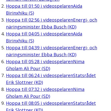
Hoppa till
01:50
i videospelaren
Aida
Birinxhiku (S)
Hoppa till
02:56
i videospelaren
Energi- och
näringsminister Ebba Busch (KD)
Hoppa till
04:05
i videospelaren
Aida
Birinxhiku (S)
Hoppa till
04:39
i videospelaren
Energi- och
näringsminister Ebba Busch (KD)
Hoppa till
05:28
i videospelaren
Nima
Gholam Ali Pour (SD)
Hoppa till
06:24
i videospelaren
Statsrådet
Erik Slottner (KD)
Hoppa till
07:32
i videospelaren
Nima
Gholam Ali Pour (SD)
Hoppa till
08:05
i videospelaren
Statsrådet
Erik Slottner (KD)