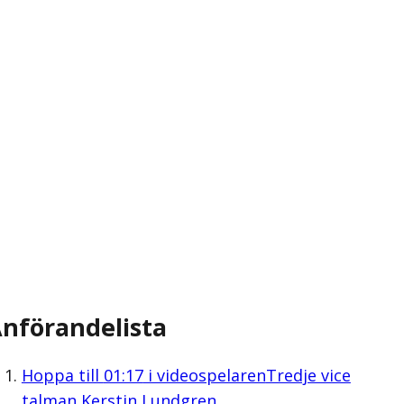
nförandelista
Hoppa till
01:17
i videospelaren
Tredje vice
talman Kerstin Lundgren