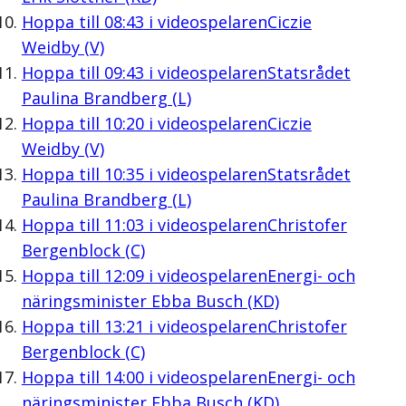
Hoppa till
08:43
i videospelaren
Ciczie
Weidby (V)
Hoppa till
09:43
i videospelaren
Statsrådet
Paulina Brandberg (L)
Hoppa till
10:20
i videospelaren
Ciczie
Weidby (V)
Hoppa till
10:35
i videospelaren
Statsrådet
Paulina Brandberg (L)
Hoppa till
11:03
i videospelaren
Christofer
Bergenblock (C)
Hoppa till
12:09
i videospelaren
Energi- och
näringsminister Ebba Busch (KD)
Hoppa till
13:21
i videospelaren
Christofer
Bergenblock (C)
Hoppa till
14:00
i videospelaren
Energi- och
näringsminister Ebba Busch (KD)