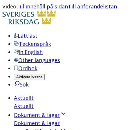
Video
Till innehåll på sidan
Till anförandelistan
Lättläst
Teckenspråk
In English
Other languages
Ordbok
Aktivera lyssna
Sök
Aktuellt
Aktuellt
Dokument & lagar
Dokument & lagar