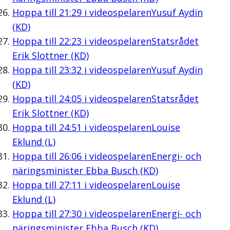
Hoppa till
21:29
i videospelaren
Yusuf Aydin
(KD)
Hoppa till
22:23
i videospelaren
Statsrådet
Erik Slottner (KD)
Hoppa till
23:32
i videospelaren
Yusuf Aydin
(KD)
Hoppa till
24:05
i videospelaren
Statsrådet
Erik Slottner (KD)
Hoppa till
24:51
i videospelaren
Louise
Eklund (L)
Hoppa till
26:06
i videospelaren
Energi- och
näringsminister Ebba Busch (KD)
Hoppa till
27:11
i videospelaren
Louise
Eklund (L)
Hoppa till
27:30
i videospelaren
Energi- och
näringsminister Ebba Busch (KD)