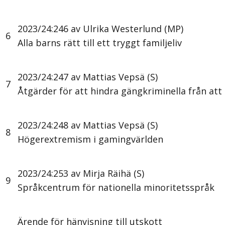
2023/24:246 av Ulrika Westerlund (MP)
6
Alla barns rätt till ett tryggt familjeliv
2023/24:247 av Mattias Vepsä (S)
7
Åtgärder för att hindra gängkriminella från att
2023/24:248 av Mattias Vepsä (S)
8
Högerextremism i gamingvärlden
2023/24:253 av Mirja Räihä (S)
9
Språkcentrum för nationella minoritetsspråk
Ärende för hänvisning till utskott