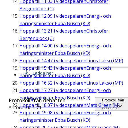
Hoppa till
11:03
i videospelaren
Christofer
Bergenblock (C)
Hoppa till
12:09
i videospelaren
Energi- och
näringsminister Ebba Busch (KD)
Hoppa till
13:21
i videospelaren
Christofer
Bergenblock (C)
Hoppa till
14:00
i videospelaren
Energi- och
näringsminister Ebba Busch (KD)
Hoppa till
14:47
i videospelaren
Linus Lakso (MP)
Hoppa till
15:43
i videospelaren
Energi- och
Ladda ner
näringsminister Ebba Busch (KD)
Hoppa till
16:52
i videospelaren
Linus Lakso (MP)
Hoppa till
17:27
i videospelaren
Energi- och
näringsminister Ebba Busch (KD)
Protokoll från debatten
Protokoll från
Hoppa till
18:07
i videospelaren
Mats Green (M)
Anföranden: 71
debatten
Hoppa till
19:08
i videospelaren
Energi- och
näringsminister Ebba Busch (KD)
Hoppa till
20:13
i videospelaren
Mats Green (M)