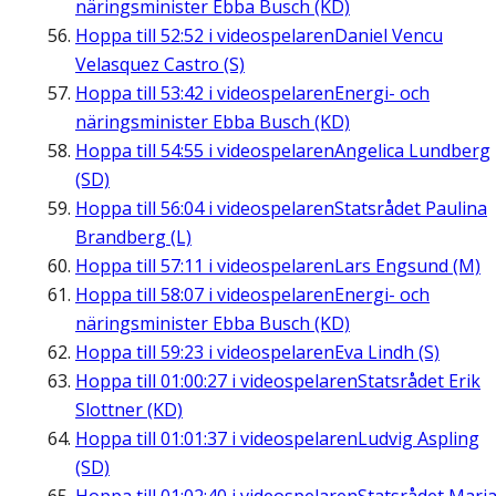
näringsminister Ebba Busch (KD)
Hoppa till
52:52
i videospelaren
Daniel Vencu
Velasquez Castro (S)
Hoppa till
53:42
i videospelaren
Energi- och
näringsminister Ebba Busch (KD)
Hoppa till
54:55
i videospelaren
Angelica Lundberg
(SD)
Hoppa till
56:04
i videospelaren
Statsrådet Paulina
Brandberg (L)
Hoppa till
57:11
i videospelaren
Lars Engsund (M)
Hoppa till
58:07
i videospelaren
Energi- och
näringsminister Ebba Busch (KD)
Hoppa till
59:23
i videospelaren
Eva Lindh (S)
Hoppa till
01:00:27
i videospelaren
Statsrådet Erik
Slottner (KD)
Hoppa till
01:01:37
i videospelaren
Ludvig Aspling
(SD)