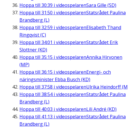
Hoppa till
30:39
i videospelaren
Sara Gille (SD)
Hoppa till
31:50
i videospelaren
Statsrådet Paulina
Brandberg (L)
Hoppa till
32:59
i videospelaren
Elisabeth Thand
Ringqvist (C)
Hoppa till
34:01
i videospelaren
Statsrådet Erik
Slottner (KD)
Hoppa till
35:15
i videospelaren
Annika Hirvonen
(MP)
Hoppa till
36:15
i videospelaren
Energi- och
näringsminister Ebba Busch (KD)
Hoppa till
37:58
i videospelaren
Ulrika Heindorff (M
Hoppa till
38:54
i videospelaren
Statsrådet Paulina
Brandberg (L)
Hoppa till
40:03
i videospelaren
Lili André (KD)
Hoppa till
41:13
i videospelaren
Statsrådet Paulina
Brandberg (L)