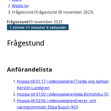
Webb-tv
Frågestund (Frågestund 30 november 2023)
Frågestund
30 november 2023
1 timme 11 minuter 9 sekunder
Frågestund
Anförandelista
Hoppa till
01:17
i videospelaren
Tredje vice talman
Kerstin Lundgren
Hoppa till
01:50
i videospelaren
Aida Birinxhiku (S)
Hoppa till
02:56
i videospelaren
Energi- och
näringsminister Ebba Busch (KD)