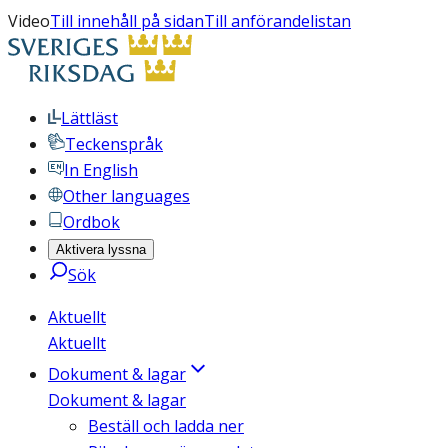
Video
Till innehåll på sidan
Till anförandelistan
Lättläst
Teckenspråk
In English
Other languages
Ordbok
Aktivera lyssna
Sök
Aktuellt
Aktuellt
Dokument & lagar
Dokument & lagar
Beställ och ladda ner