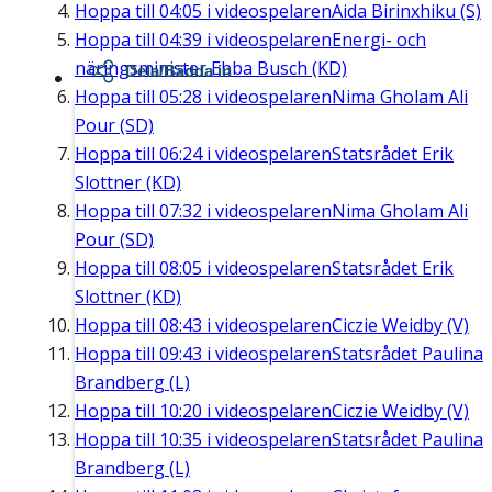
Hoppa till
04:05
i videospelaren
Aida Birinxhiku (S)
Hoppa till
04:39
i videospelaren
Energi- och
näringsminister Ebba Busch (KD)
Dela/Bädda in
Hoppa till
05:28
i videospelaren
Nima Gholam Ali
Pour (SD)
Hoppa till
06:24
i videospelaren
Statsrådet Erik
Slottner (KD)
Hoppa till
07:32
i videospelaren
Nima Gholam Ali
Pour (SD)
Hoppa till
08:05
i videospelaren
Statsrådet Erik
Slottner (KD)
Hoppa till
08:43
i videospelaren
Ciczie Weidby (V)
Hoppa till
09:43
i videospelaren
Statsrådet Paulina
Brandberg (L)
Hoppa till
10:20
i videospelaren
Ciczie Weidby (V)
Hoppa till
10:35
i videospelaren
Statsrådet Paulina
Brandberg (L)