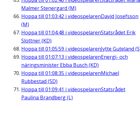
Hoppa till
01:02:40
i videospelaren
Statsrådet Mari
Malmer Stenergard (M)
Hoppa till
01:03:42
i videospelaren
David Josefsson
(M)
Hoppa till
01:04:48
i videospelaren
Statsrådet Erik
Slottner (KD)
Hoppa till
01:05:59
i videospelaren
Jytte Guteland (S
Hoppa till
01:07:13
i videospelaren
Energi- och
näringsminister Ebba Busch (KD)
Hoppa till
01:08:35
i videospelaren
Michael
Rubbestad (SD)
Hoppa till
01:09:41
i videospelaren
Statsrådet
Paulina Brandberg (L)