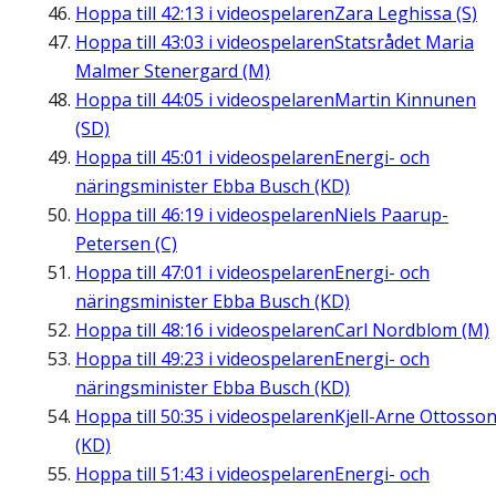
Hoppa till
42:13
i videospelaren
Zara Leghissa (S)
Hoppa till
43:03
i videospelaren
Statsrådet Maria
Malmer Stenergard (M)
Hoppa till
44:05
i videospelaren
Martin Kinnunen
(SD)
Hoppa till
45:01
i videospelaren
Energi- och
näringsminister Ebba Busch (KD)
Hoppa till
46:19
i videospelaren
Niels Paarup-
Petersen (C)
Hoppa till
47:01
i videospelaren
Energi- och
näringsminister Ebba Busch (KD)
Hoppa till
48:16
i videospelaren
Carl Nordblom (M)
Hoppa till
49:23
i videospelaren
Energi- och
näringsminister Ebba Busch (KD)
Hoppa till
50:35
i videospelaren
Kjell-Arne Ottosso
(KD)
Hoppa till
51:43
i videospelaren
Energi- och