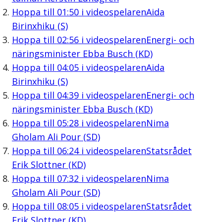
Hoppa till
01:50
i videospelaren
Aida
Birinxhiku (S)
Hoppa till
02:56
i videospelaren
Energi- och
näringsminister Ebba Busch (KD)
Hoppa till
04:05
i videospelaren
Aida
Birinxhiku (S)
Hoppa till
04:39
i videospelaren
Energi- och
näringsminister Ebba Busch (KD)
Hoppa till
05:28
i videospelaren
Nima
Gholam Ali Pour (SD)
Hoppa till
06:24
i videospelaren
Statsrådet
Erik Slottner (KD)
Hoppa till
07:32
i videospelaren
Nima
Gholam Ali Pour (SD)
Hoppa till
08:05
i videospelaren
Statsrådet
Erik Slottner (KD)