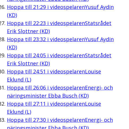
Hoppa till
21:29
i videospelaren
Yusuf Aydin
(KD)
Hoppa till
22:23
i videospelaren
Statsrådet
Erik Slottner (KD)
Hoppa till
23:32
i videospelaren
Yusuf Aydin
(KD)
Hoppa till
24:05
i videospelaren
Statsrådet
Erik Slottner (KD)
Hoppa till
24:51
i videospelaren
Louise
Eklund (L)
Hoppa till
26:06
i videospelaren
Energi- och
näringsminister Ebba Busch (KD)
Hoppa till
27:11
i videospelaren
Louise
Eklund (L)
Hoppa till
27:30
i videospelaren
Energi- och
näringsminister Ebba Busch (KD)