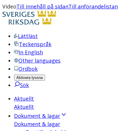
Video
Till innehåll på sidan
Till anförandelistan
Lättläst
Teckenspråk
In English
Other languages
Ordbok
Aktivera lyssna
Sök
Aktuellt
Aktuellt
Dokument & lagar
Dokument & lagar