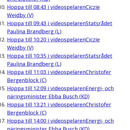
Hoppa till
08:43
i videospelaren
Ciczie
Weidby (V)
Hoppa till
09:43
i videospelaren
Statsrådet
Paulina Brandberg (L)
Hoppa till
10:20
i videospelaren
Ciczie
Weidby (V)
Hoppa till
10:35
i videospelaren
Statsrådet
Paulina Brandberg (L)
Hoppa till
11:03
i videospelaren
Christofer
Bergenblock (C)
Hoppa till
12:09
i videospelaren
Energi- och
näringsminister Ebba Busch (KD)
Hoppa till
13:21
i videospelaren
Christofer
Bergenblock (C)
Hoppa till
14:00
i videospelaren
Energi- och
näringsminister Ebba Busch (KD)