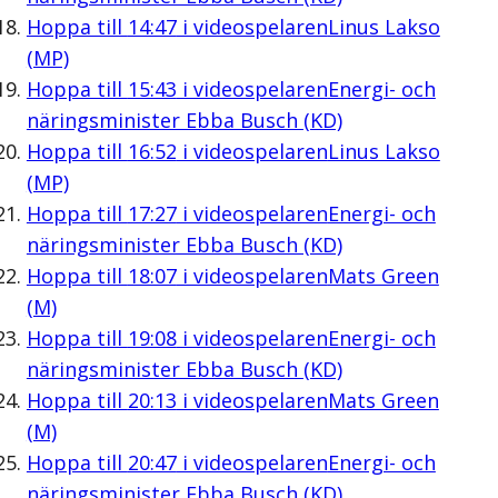
Hoppa till
14:47
i videospelaren
Linus Lakso
(MP)
Hoppa till
15:43
i videospelaren
Energi- och
näringsminister Ebba Busch (KD)
Hoppa till
16:52
i videospelaren
Linus Lakso
(MP)
Hoppa till
17:27
i videospelaren
Energi- och
näringsminister Ebba Busch (KD)
Hoppa till
18:07
i videospelaren
Mats Green
(M)
Hoppa till
19:08
i videospelaren
Energi- och
näringsminister Ebba Busch (KD)
Hoppa till
20:13
i videospelaren
Mats Green
(M)
Hoppa till
20:47
i videospelaren
Energi- och
näringsminister Ebba Busch (KD)