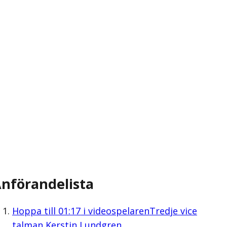
nförandelista
Hoppa till
01:17
i videospelaren
Tredje vice
talman Kerstin Lundgren