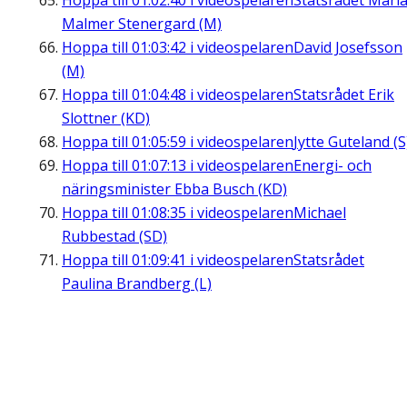
Hoppa till
01:02:40
i videospelaren
Statsrådet Mari
Malmer Stenergard (M)
Hoppa till
01:03:42
i videospelaren
David Josefsson
(M)
Hoppa till
01:04:48
i videospelaren
Statsrådet Erik
Slottner (KD)
Hoppa till
01:05:59
i videospelaren
Jytte Guteland (S
Hoppa till
01:07:13
i videospelaren
Energi- och
näringsminister Ebba Busch (KD)
Hoppa till
01:08:35
i videospelaren
Michael
Rubbestad (SD)
Hoppa till
01:09:41
i videospelaren
Statsrådet
Paulina Brandberg (L)