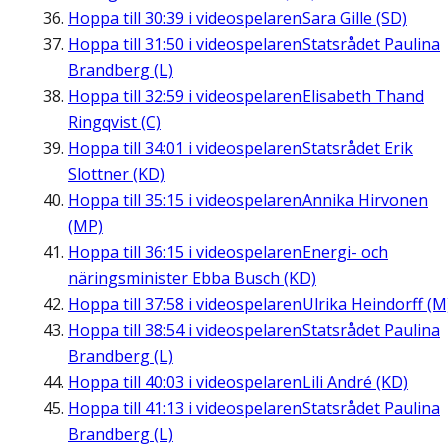
Hoppa till
30:39
i videospelaren
Sara Gille (SD)
Hoppa till
31:50
i videospelaren
Statsrådet Paulina
Brandberg (L)
Hoppa till
32:59
i videospelaren
Elisabeth Thand
Ringqvist (C)
Hoppa till
34:01
i videospelaren
Statsrådet Erik
Slottner (KD)
Hoppa till
35:15
i videospelaren
Annika Hirvonen
(MP)
Hoppa till
36:15
i videospelaren
Energi- och
näringsminister Ebba Busch (KD)
Hoppa till
37:58
i videospelaren
Ulrika Heindorff (M
Hoppa till
38:54
i videospelaren
Statsrådet Paulina
Brandberg (L)
Hoppa till
40:03
i videospelaren
Lili André (KD)
Hoppa till
41:13
i videospelaren
Statsrådet Paulina
Brandberg (L)