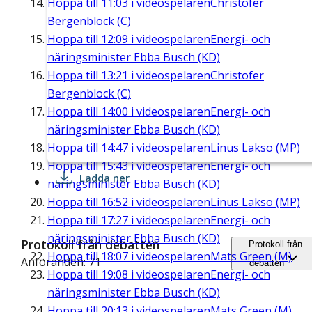
Hoppa till
11:03
i videospelaren
Christofer
Bergenblock (C)
Hoppa till
12:09
i videospelaren
Energi- och
näringsminister Ebba Busch (KD)
Hoppa till
13:21
i videospelaren
Christofer
Bergenblock (C)
Hoppa till
14:00
i videospelaren
Energi- och
näringsminister Ebba Busch (KD)
Hoppa till
14:47
i videospelaren
Linus Lakso (MP)
Hoppa till
15:43
i videospelaren
Energi- och
Ladda ner
näringsminister Ebba Busch (KD)
Hoppa till
16:52
i videospelaren
Linus Lakso (MP)
Hoppa till
17:27
i videospelaren
Energi- och
näringsminister Ebba Busch (KD)
Protokoll från debatten
Protokoll från
Hoppa till
18:07
i videospelaren
Mats Green (M)
Anföranden: 71
debatten
Hoppa till
19:08
i videospelaren
Energi- och
näringsminister Ebba Busch (KD)
Hoppa till
20:13
i videospelaren
Mats Green (M)