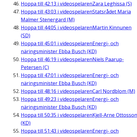
Hoppa till
42:13
i videospelaren
Zara Leghissa (S)
Hoppa till
43:03
i videospelaren
Statsrådet Maria
Malmer Stenergard (M)
Hoppa till
44:05
i videospelaren
Martin Kinnunen
(SD)
Hoppa till
45:01
i videospelaren
Energi- och
näringsminister Ebba Busch (KD)
Hoppa till
46:19
i videospelaren
Niels Paarup-
Petersen (C)
Hoppa till
47:01
i videospelaren
Energi- och
näringsminister Ebba Busch (KD)
Hoppa till
48:16
i videospelaren
Carl Nordblom (M)
Hoppa till
49:23
i videospelaren
Energi- och
näringsminister Ebba Busch (KD)
Hoppa till
50:35
i videospelaren
Kjell-Arne Ottosso
(KD)
Hoppa till
51:43
i videospelaren
Energi- och