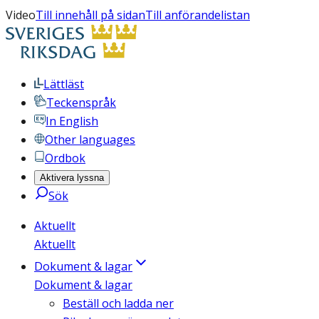
Video
Till innehåll på sidan
Till anförandelistan
Lättläst
Teckenspråk
In English
Other languages
Ordbok
Aktivera lyssna
Sök
Aktuellt
Aktuellt
Dokument & lagar
Dokument & lagar
Beställ och ladda ner