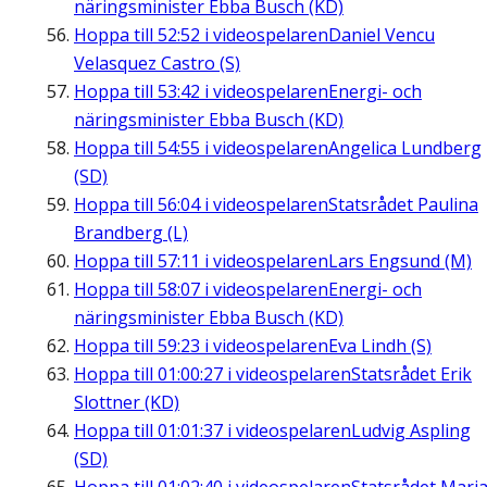
näringsminister Ebba Busch (KD)
Hoppa till
52:52
i videospelaren
Daniel Vencu
Velasquez Castro (S)
Hoppa till
53:42
i videospelaren
Energi- och
näringsminister Ebba Busch (KD)
Hoppa till
54:55
i videospelaren
Angelica Lundberg
(SD)
Hoppa till
56:04
i videospelaren
Statsrådet Paulina
Brandberg (L)
Hoppa till
57:11
i videospelaren
Lars Engsund (M)
Hoppa till
58:07
i videospelaren
Energi- och
näringsminister Ebba Busch (KD)
Hoppa till
59:23
i videospelaren
Eva Lindh (S)
Hoppa till
01:00:27
i videospelaren
Statsrådet Erik
Slottner (KD)
Hoppa till
01:01:37
i videospelaren
Ludvig Aspling
(SD)