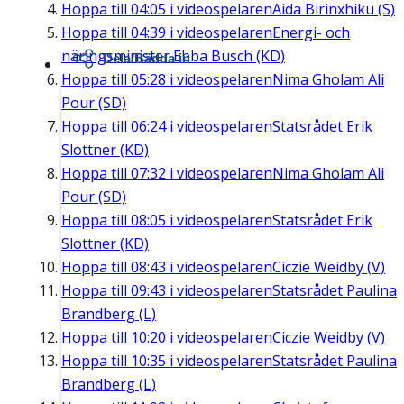
Hoppa till
04:05
i videospelaren
Aida Birinxhiku (S)
Hoppa till
04:39
i videospelaren
Energi- och
näringsminister Ebba Busch (KD)
Dela/Bädda in
Hoppa till
05:28
i videospelaren
Nima Gholam Ali
Pour (SD)
Hoppa till
06:24
i videospelaren
Statsrådet Erik
Slottner (KD)
Hoppa till
07:32
i videospelaren
Nima Gholam Ali
Pour (SD)
Hoppa till
08:05
i videospelaren
Statsrådet Erik
Slottner (KD)
Hoppa till
08:43
i videospelaren
Ciczie Weidby (V)
Hoppa till
09:43
i videospelaren
Statsrådet Paulina
Brandberg (L)
Hoppa till
10:20
i videospelaren
Ciczie Weidby (V)
Hoppa till
10:35
i videospelaren
Statsrådet Paulina
Brandberg (L)