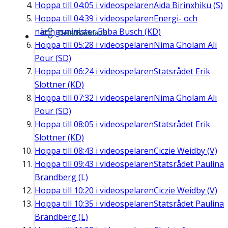
Hoppa till
04:05
i videospelaren
Aida Birinxhiku (S)
Hoppa till
04:39
i videospelaren
Energi- och
näringsminister Ebba Busch (KD)
Dela/Bädda in
Hoppa till
05:28
i videospelaren
Nima Gholam Ali
Pour (SD)
Hoppa till
06:24
i videospelaren
Statsrådet Erik
Slottner (KD)
Hoppa till
07:32
i videospelaren
Nima Gholam Ali
Pour (SD)
Hoppa till
08:05
i videospelaren
Statsrådet Erik
Slottner (KD)
Hoppa till
08:43
i videospelaren
Ciczie Weidby (V)
Hoppa till
09:43
i videospelaren
Statsrådet Paulina
Brandberg (L)
Hoppa till
10:20
i videospelaren
Ciczie Weidby (V)
Hoppa till
10:35
i videospelaren
Statsrådet Paulina
Brandberg (L)