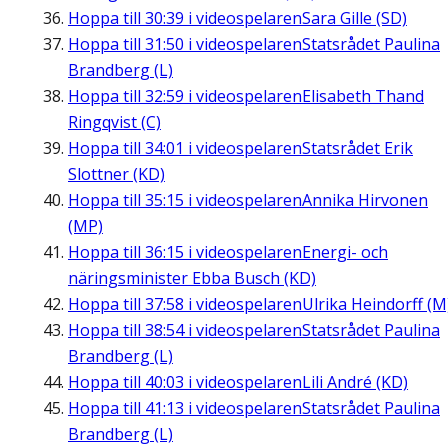
Hoppa till
30:39
i videospelaren
Sara Gille (SD)
Hoppa till
31:50
i videospelaren
Statsrådet Paulina
Brandberg (L)
Hoppa till
32:59
i videospelaren
Elisabeth Thand
Ringqvist (C)
Hoppa till
34:01
i videospelaren
Statsrådet Erik
Slottner (KD)
Hoppa till
35:15
i videospelaren
Annika Hirvonen
(MP)
Hoppa till
36:15
i videospelaren
Energi- och
näringsminister Ebba Busch (KD)
Hoppa till
37:58
i videospelaren
Ulrika Heindorff (M
Hoppa till
38:54
i videospelaren
Statsrådet Paulina
Brandberg (L)
Hoppa till
40:03
i videospelaren
Lili André (KD)
Hoppa till
41:13
i videospelaren
Statsrådet Paulina
Brandberg (L)