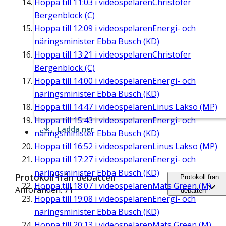
Hoppa till
11:03
i videospelaren
Christofer
Bergenblock (C)
Hoppa till
12:09
i videospelaren
Energi- och
näringsminister Ebba Busch (KD)
Hoppa till
13:21
i videospelaren
Christofer
Bergenblock (C)
Hoppa till
14:00
i videospelaren
Energi- och
näringsminister Ebba Busch (KD)
Hoppa till
14:47
i videospelaren
Linus Lakso (MP)
Hoppa till
15:43
i videospelaren
Energi- och
Ladda ner
näringsminister Ebba Busch (KD)
Hoppa till
16:52
i videospelaren
Linus Lakso (MP)
Hoppa till
17:27
i videospelaren
Energi- och
näringsminister Ebba Busch (KD)
Protokoll från debatten
Protokoll från
Hoppa till
18:07
i videospelaren
Mats Green (M)
Anföranden: 71
debatten
Hoppa till
19:08
i videospelaren
Energi- och
näringsminister Ebba Busch (KD)
Hoppa till
20:13
i videospelaren
Mats Green (M)