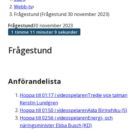
Webb-tv
Frågestund (Frågestund 30 november 2023)
Frågestund
30 november 2023
1 timme 11 minuter 9 sekunder
Frågestund
Anförandelista
Hoppa till
01:17
i videospelaren
Tredje vice talman
Kerstin Lundgren
Hoppa till
01:50
i videospelaren
Aida Birinxhiku (S)
Hoppa till
02:56
i videospelaren
Energi- och
näringsminister Ebba Busch (KD)