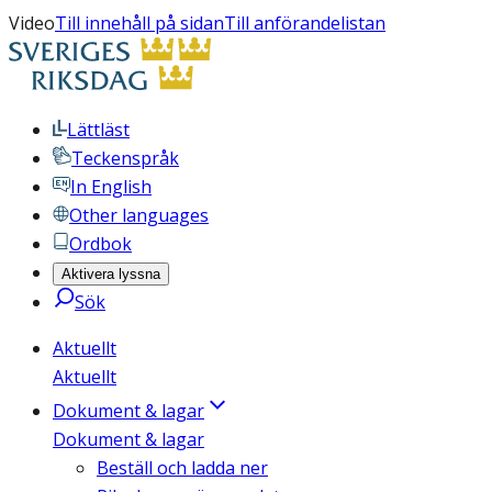
Video
Till innehåll på sidan
Till anförandelistan
Lättläst
Teckenspråk
In English
Other languages
Ordbok
Aktivera lyssna
Sök
Aktuellt
Aktuellt
Dokument & lagar
Dokument & lagar
Beställ och ladda ner