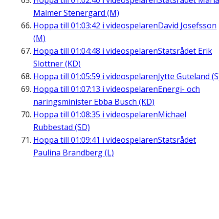
Hoppa till
01:02:40
i videospelaren
Statsrådet Mari
Malmer Stenergard (M)
Hoppa till
01:03:42
i videospelaren
David Josefsson
(M)
Hoppa till
01:04:48
i videospelaren
Statsrådet Erik
Slottner (KD)
Hoppa till
01:05:59
i videospelaren
Jytte Guteland (S
Hoppa till
01:07:13
i videospelaren
Energi- och
näringsminister Ebba Busch (KD)
Hoppa till
01:08:35
i videospelaren
Michael
Rubbestad (SD)
Hoppa till
01:09:41
i videospelaren
Statsrådet
Paulina Brandberg (L)