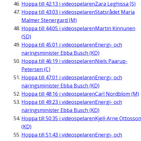
Hoppa till
42:13
i videospelaren
Zara Leghissa (S)
Hoppa till
43:03
i videospelaren
Statsrådet Maria
Malmer Stenergard (M)
Hoppa till
44:05
i videospelaren
Martin Kinnunen
(SD)
Hoppa till
45:01
i videospelaren
Energi- och
näringsminister Ebba Busch (KD)
Hoppa till
46:19
i videospelaren
Niels Paarup-
Petersen (C)
Hoppa till
47:01
i videospelaren
Energi- och
näringsminister Ebba Busch (KD)
Hoppa till
48:16
i videospelaren
Carl Nordblom (M)
Hoppa till
49:23
i videospelaren
Energi- och
näringsminister Ebba Busch (KD)
Hoppa till
50:35
i videospelaren
Kjell-Arne Ottosso
(KD)
Hoppa till
51:43
i videospelaren
Energi- och