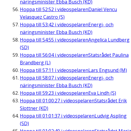
näringsminister Ebba Busch (KD)
Hoppa till
52:52
i videospelaren
Daniel Vencu
Velasquez Castro (S)
Hoppa till
53:42
i videospelaren
Energi- och
näringsminister Ebba Busch (KD)
Hoppa till
54:55
i videospelaren
Angelica Lundberg
(SD)
Hoppa till
56:04
i videospelaren
Statsrådet Paulina
Brandberg (L)
Hoppa till
57:11
i videospelaren
Lars Engsund (M)
Hoppa till
58:07
i videospelaren
Energi- och
näringsminister Ebba Busch (KD)
Hoppa till
59:23
i videospelaren
Eva Lindh (S)
Hoppa till
01:00:27
i videospelaren
Statsrådet Erik
Slottner (KD)
Hoppa till
01:01:37
i videospelaren
Ludvig Aspling
(SD)