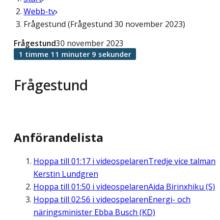
Webb-tv
Frågestund (Frågestund 30 november 2023)
Frågestund
30 november 2023
1 timme 11 minuter 9 sekunder
Frågestund
Anförandelista
Hoppa till
01:17
i videospelaren
Tredje vice talman
Kerstin Lundgren
Hoppa till
01:50
i videospelaren
Aida Birinxhiku (S)
Hoppa till
02:56
i videospelaren
Energi- och
näringsminister Ebba Busch (KD)