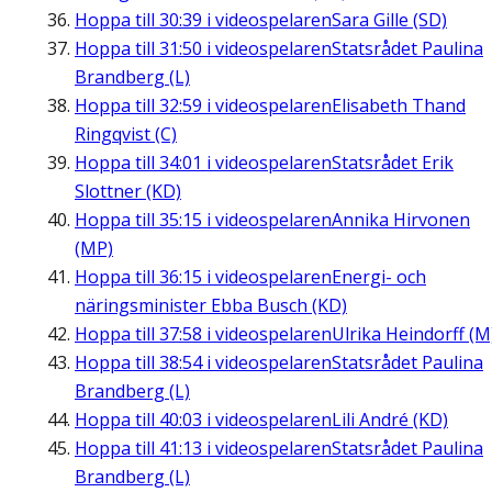
Hoppa till
30:39
i videospelaren
Sara Gille (SD)
Hoppa till
31:50
i videospelaren
Statsrådet Paulina
Brandberg (L)
Hoppa till
32:59
i videospelaren
Elisabeth Thand
Ringqvist (C)
Hoppa till
34:01
i videospelaren
Statsrådet Erik
Slottner (KD)
Hoppa till
35:15
i videospelaren
Annika Hirvonen
(MP)
Hoppa till
36:15
i videospelaren
Energi- och
näringsminister Ebba Busch (KD)
Hoppa till
37:58
i videospelaren
Ulrika Heindorff (M
Hoppa till
38:54
i videospelaren
Statsrådet Paulina
Brandberg (L)
Hoppa till
40:03
i videospelaren
Lili André (KD)
Hoppa till
41:13
i videospelaren
Statsrådet Paulina
Brandberg (L)