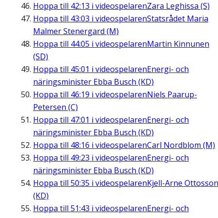
Hoppa till
42:13
i videospelaren
Zara Leghissa (S)
Hoppa till
43:03
i videospelaren
Statsrådet Maria
Malmer Stenergard (M)
Hoppa till
44:05
i videospelaren
Martin Kinnunen
(SD)
Hoppa till
45:01
i videospelaren
Energi- och
näringsminister Ebba Busch (KD)
Hoppa till
46:19
i videospelaren
Niels Paarup-
Petersen (C)
Hoppa till
47:01
i videospelaren
Energi- och
näringsminister Ebba Busch (KD)
Hoppa till
48:16
i videospelaren
Carl Nordblom (M)
Hoppa till
49:23
i videospelaren
Energi- och
näringsminister Ebba Busch (KD)
Hoppa till
50:35
i videospelaren
Kjell-Arne Ottosso
(KD)
Hoppa till
51:43
i videospelaren
Energi- och