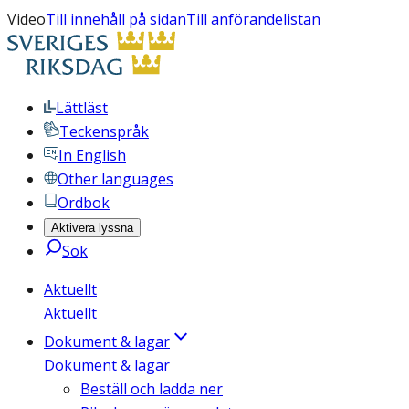
Video
Till innehåll på sidan
Till anförandelistan
Lättläst
Teckenspråk
In English
Other languages
Ordbok
Aktivera lyssna
Sök
Aktuellt
Aktuellt
Dokument & lagar
Dokument & lagar
Beställ och ladda ner