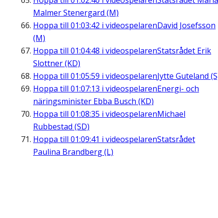
Hoppa till
01:02:40
i videospelaren
Statsrådet Mari
Malmer Stenergard (M)
Hoppa till
01:03:42
i videospelaren
David Josefsson
(M)
Hoppa till
01:04:48
i videospelaren
Statsrådet Erik
Slottner (KD)
Hoppa till
01:05:59
i videospelaren
Jytte Guteland (S
Hoppa till
01:07:13
i videospelaren
Energi- och
näringsminister Ebba Busch (KD)
Hoppa till
01:08:35
i videospelaren
Michael
Rubbestad (SD)
Hoppa till
01:09:41
i videospelaren
Statsrådet
Paulina Brandberg (L)