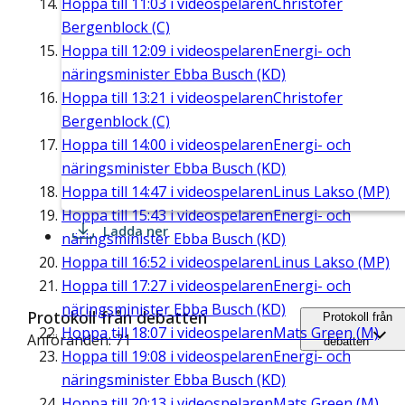
Hoppa till
11:03
i videospelaren
Christofer
Bergenblock (C)
Hoppa till
12:09
i videospelaren
Energi- och
näringsminister Ebba Busch (KD)
Hoppa till
13:21
i videospelaren
Christofer
Bergenblock (C)
Hoppa till
14:00
i videospelaren
Energi- och
näringsminister Ebba Busch (KD)
Hoppa till
14:47
i videospelaren
Linus Lakso (MP)
Hoppa till
15:43
i videospelaren
Energi- och
Ladda ner
näringsminister Ebba Busch (KD)
Hoppa till
16:52
i videospelaren
Linus Lakso (MP)
Hoppa till
17:27
i videospelaren
Energi- och
näringsminister Ebba Busch (KD)
Protokoll från debatten
Protokoll från
Hoppa till
18:07
i videospelaren
Mats Green (M)
Anföranden: 71
debatten
Hoppa till
19:08
i videospelaren
Energi- och
näringsminister Ebba Busch (KD)
Hoppa till
20:13
i videospelaren
Mats Green (M)