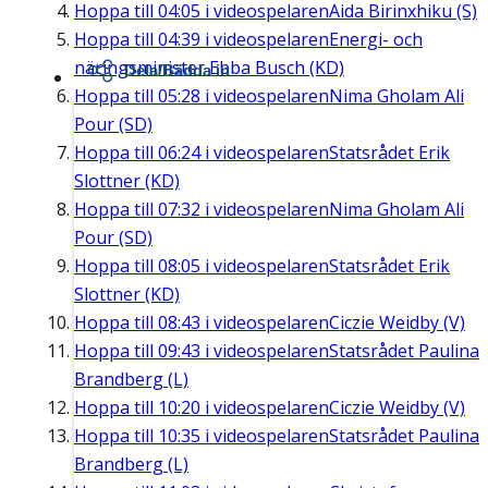
Hoppa till
04:05
i videospelaren
Aida Birinxhiku (S)
Hoppa till
04:39
i videospelaren
Energi- och
näringsminister Ebba Busch (KD)
Dela/Bädda in
Hoppa till
05:28
i videospelaren
Nima Gholam Ali
Pour (SD)
Hoppa till
06:24
i videospelaren
Statsrådet Erik
Slottner (KD)
Hoppa till
07:32
i videospelaren
Nima Gholam Ali
Pour (SD)
Hoppa till
08:05
i videospelaren
Statsrådet Erik
Slottner (KD)
Hoppa till
08:43
i videospelaren
Ciczie Weidby (V)
Hoppa till
09:43
i videospelaren
Statsrådet Paulina
Brandberg (L)
Hoppa till
10:20
i videospelaren
Ciczie Weidby (V)
Hoppa till
10:35
i videospelaren
Statsrådet Paulina
Brandberg (L)