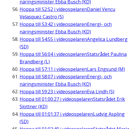
näringsminister Ebba Busch (KD)
Hoppa till
52:52
i videospelaren
Daniel Vencu
Velasquez Castro (S)
Hoppa till
53:42
i videospelaren
Energi- och
näringsminister Ebba Busch (KD)
Hoppa till
54:55
i videospelaren
Angelica Lundberg
(SD)
Hoppa till
56:04
i videospelaren
Statsrådet Paulina
Brandberg (L)
Hoppa till
57:11
i videospelaren
Lars Engsund (M)
Hoppa till
58:07
i videospelaren
Energi- och
näringsminister Ebba Busch (KD)
Hoppa till
59:23
i videospelaren
Eva Lindh (S)
Hoppa till
01:00:27
i videospelaren
Statsrådet Erik
Slottner (KD)
Hoppa till
01:01:37
i videospelaren
Ludvig Aspling
(SD)