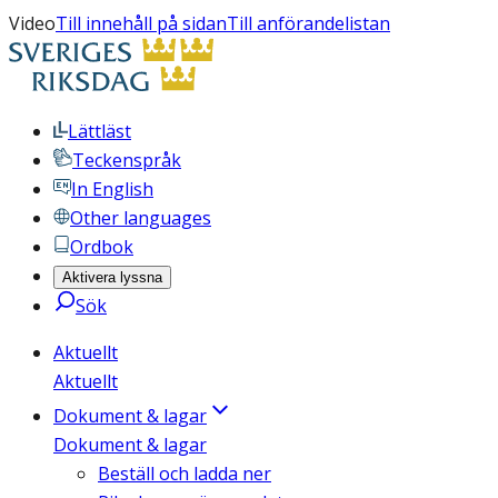
Video
Till innehåll på sidan
Till anförandelistan
Lättläst
Teckenspråk
In English
Other languages
Ordbok
Aktivera lyssna
Sök
Aktuellt
Aktuellt
Dokument & lagar
Dokument & lagar
Beställ och ladda ner