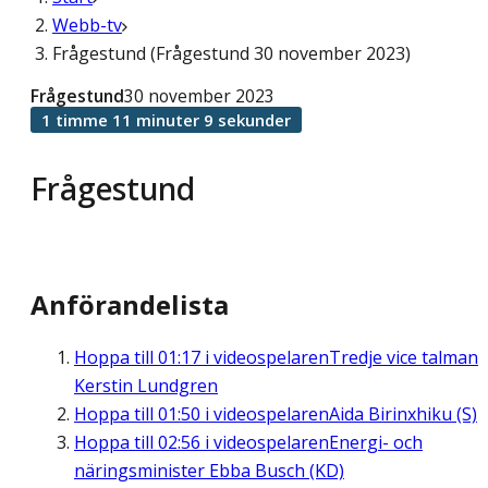
Webb-tv
Frågestund (Frågestund 30 november 2023)
Frågestund
30 november 2023
1 timme 11 minuter 9 sekunder
Frågestund
Anförandelista
Hoppa till
01:17
i videospelaren
Tredje vice talman
Kerstin Lundgren
Hoppa till
01:50
i videospelaren
Aida Birinxhiku (S)
Hoppa till
02:56
i videospelaren
Energi- och
näringsminister Ebba Busch (KD)