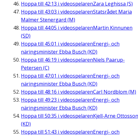
Hoppa till
42:13
i videospelaren
Zara Leghissa (S)
Hoppa till
43:03
i videospelaren
Statsrådet Maria
Malmer Stenergard (M)
Hoppa till
44:05
i videospelaren
Martin Kinnunen
(SD)
Hoppa till
45:01
i videospelaren
Energi- och
näringsminister Ebba Busch (KD)
Hoppa till
46:19
i videospelaren
Niels Paarup-
Petersen (C)
Hoppa till
47:01
i videospelaren
Energi- och
näringsminister Ebba Busch (KD)
Hoppa till
48:16
i videospelaren
Carl Nordblom (M)
Hoppa till
49:23
i videospelaren
Energi- och
näringsminister Ebba Busch (KD)
Hoppa till
50:35
i videospelaren
Kjell-Arne Ottosso
(KD)
Hoppa till
51:43
i videospelaren
Energi- och