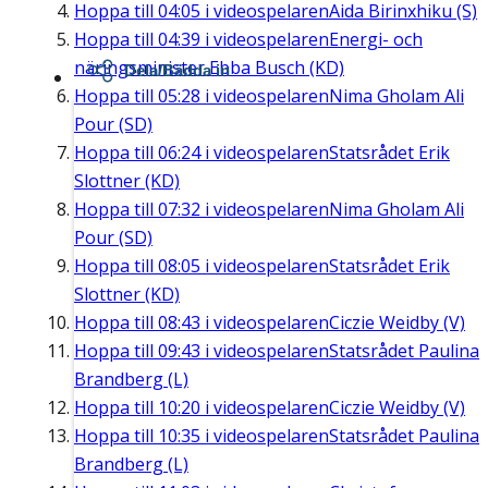
Hoppa till
04:05
i videospelaren
Aida Birinxhiku (S)
Hoppa till
04:39
i videospelaren
Energi- och
näringsminister Ebba Busch (KD)
Dela/Bädda in
Hoppa till
05:28
i videospelaren
Nima Gholam Ali
Pour (SD)
Hoppa till
06:24
i videospelaren
Statsrådet Erik
Slottner (KD)
Hoppa till
07:32
i videospelaren
Nima Gholam Ali
Pour (SD)
Hoppa till
08:05
i videospelaren
Statsrådet Erik
Slottner (KD)
Hoppa till
08:43
i videospelaren
Ciczie Weidby (V)
Hoppa till
09:43
i videospelaren
Statsrådet Paulina
Brandberg (L)
Hoppa till
10:20
i videospelaren
Ciczie Weidby (V)
Hoppa till
10:35
i videospelaren
Statsrådet Paulina
Brandberg (L)