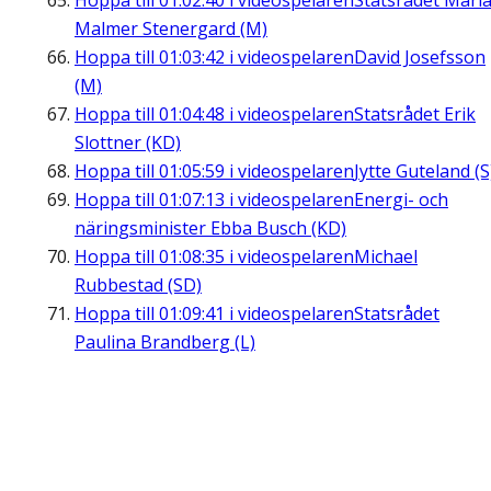
Hoppa till
01:02:40
i videospelaren
Statsrådet Mari
Malmer Stenergard (M)
Hoppa till
01:03:42
i videospelaren
David Josefsson
(M)
Hoppa till
01:04:48
i videospelaren
Statsrådet Erik
Slottner (KD)
Hoppa till
01:05:59
i videospelaren
Jytte Guteland (S
Hoppa till
01:07:13
i videospelaren
Energi- och
näringsminister Ebba Busch (KD)
Hoppa till
01:08:35
i videospelaren
Michael
Rubbestad (SD)
Hoppa till
01:09:41
i videospelaren
Statsrådet
Paulina Brandberg (L)