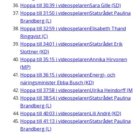
Hoppa till
30:39
i videospelaren
Sara Gille (SD)
Hoppa till
31:50
i videospelaren
Statsrådet Paulina
Brandberg (L)
Hoppa till
32:59
i videospelaren
Elisabeth Thand
Ringqvist (C)
Hoppa till
34:01
i videospelaren
Statsrådet Erik
Slottner (KD)
Hoppa till
35:15
i videospelaren
Annika Hirvonen
(MP)
Hoppa till
36:15
i videospelaren
Energi- och
näringsminister Ebba Busch (KD)
Hoppa till
37:58
i videospelaren
Ulrika Heindorff (M
Hoppa till
38:54
i videospelaren
Statsrådet Paulina
Brandberg (L)
Hoppa till
40:03
i videospelaren
Lili André (KD)
Hoppa till
41:13
i videospelaren
Statsrådet Paulina
Brandberg (L)