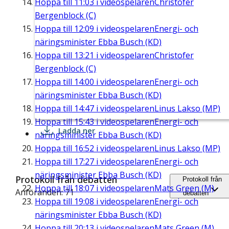
Hoppa till
11:03
i videospelaren
Christofer
Bergenblock (C)
Hoppa till
12:09
i videospelaren
Energi- och
näringsminister Ebba Busch (KD)
Hoppa till
13:21
i videospelaren
Christofer
Bergenblock (C)
Hoppa till
14:00
i videospelaren
Energi- och
näringsminister Ebba Busch (KD)
Hoppa till
14:47
i videospelaren
Linus Lakso (MP)
Hoppa till
15:43
i videospelaren
Energi- och
Ladda ner
näringsminister Ebba Busch (KD)
Hoppa till
16:52
i videospelaren
Linus Lakso (MP)
Hoppa till
17:27
i videospelaren
Energi- och
näringsminister Ebba Busch (KD)
Protokoll från debatten
Protokoll från
Hoppa till
18:07
i videospelaren
Mats Green (M)
Anföranden: 71
debatten
Hoppa till
19:08
i videospelaren
Energi- och
näringsminister Ebba Busch (KD)
Hoppa till
20:13
i videospelaren
Mats Green (M)