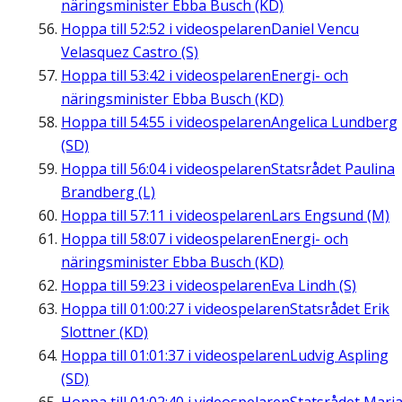
näringsminister Ebba Busch (KD)
Hoppa till
52:52
i videospelaren
Daniel Vencu
Velasquez Castro (S)
Hoppa till
53:42
i videospelaren
Energi- och
näringsminister Ebba Busch (KD)
Hoppa till
54:55
i videospelaren
Angelica Lundberg
(SD)
Hoppa till
56:04
i videospelaren
Statsrådet Paulina
Brandberg (L)
Hoppa till
57:11
i videospelaren
Lars Engsund (M)
Hoppa till
58:07
i videospelaren
Energi- och
näringsminister Ebba Busch (KD)
Hoppa till
59:23
i videospelaren
Eva Lindh (S)
Hoppa till
01:00:27
i videospelaren
Statsrådet Erik
Slottner (KD)
Hoppa till
01:01:37
i videospelaren
Ludvig Aspling
(SD)