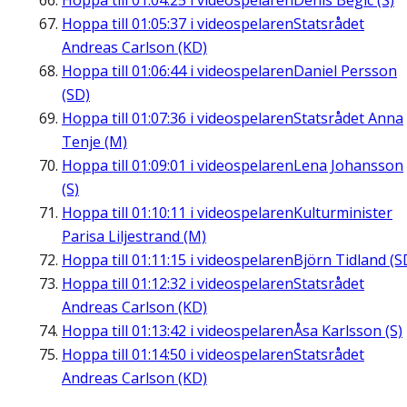
Hoppa till
01:04:25
i videospelaren
Denis Begic (S)
Hoppa till
01:05:37
i videospelaren
Statsrådet
Andreas Carlson (KD)
Hoppa till
01:06:44
i videospelaren
Daniel Persson
(SD)
Hoppa till
01:07:36
i videospelaren
Statsrådet Anna
Tenje (M)
Hoppa till
01:09:01
i videospelaren
Lena Johansson
(S)
Hoppa till
01:10:11
i videospelaren
Kulturminister
Parisa Liljestrand (M)
Hoppa till
01:11:15
i videospelaren
Björn Tidland (S
Hoppa till
01:12:32
i videospelaren
Statsrådet
Andreas Carlson (KD)
Hoppa till
01:13:42
i videospelaren
Åsa Karlsson (S)
Hoppa till
01:14:50
i videospelaren
Statsrådet
Andreas Carlson (KD)