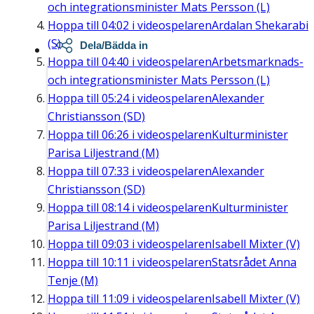
och integrationsminister Mats Persson (L)
Hoppa till
04:02
i videospelaren
Ardalan Shekarabi
(S)
Dela/Bädda in
Hoppa till
04:40
i videospelaren
Arbetsmarknads-
och integrationsminister Mats Persson (L)
Hoppa till
05:24
i videospelaren
Alexander
Christiansson (SD)
Hoppa till
06:26
i videospelaren
Kulturminister
Parisa Liljestrand (M)
Hoppa till
07:33
i videospelaren
Alexander
Christiansson (SD)
Hoppa till
08:14
i videospelaren
Kulturminister
Parisa Liljestrand (M)
Hoppa till
09:03
i videospelaren
Isabell Mixter (V)
Hoppa till
10:11
i videospelaren
Statsrådet Anna
Tenje (M)
Hoppa till
11:09
i videospelaren
Isabell Mixter (V)