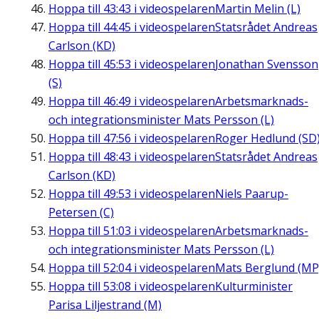
Hoppa till
43:43
i videospelaren
Martin Melin (L)
Hoppa till
44:45
i videospelaren
Statsrådet Andreas
Carlson (KD)
Hoppa till
45:53
i videospelaren
Jonathan Svensson
(S)
Hoppa till
46:49
i videospelaren
Arbetsmarknads-
och integrationsminister Mats Persson (L)
Hoppa till
47:56
i videospelaren
Roger Hedlund (SD
Hoppa till
48:43
i videospelaren
Statsrådet Andreas
Carlson (KD)
Hoppa till
49:53
i videospelaren
Niels Paarup-
Petersen (C)
Hoppa till
51:03
i videospelaren
Arbetsmarknads-
och integrationsminister Mats Persson (L)
Hoppa till
52:04
i videospelaren
Mats Berglund (MP
Hoppa till
53:08
i videospelaren
Kulturminister
Parisa Liljestrand (M)