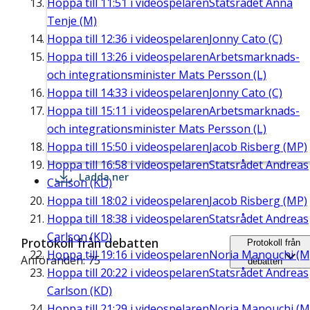
Hoppa till
11:51
i videospelaren
Statsrådet Anna
Tenje (M)
Hoppa till
12:36
i videospelaren
Jonny Cato (C)
Hoppa till
13:26
i videospelaren
Arbetsmarknads-
och integrationsminister Mats Persson (L)
Hoppa till
14:33
i videospelaren
Jonny Cato (C)
Hoppa till
15:11
i videospelaren
Arbetsmarknads-
och integrationsminister Mats Persson (L)
Hoppa till
15:50
i videospelaren
Jacob Risberg (MP)
Hoppa till
16:58
i videospelaren
Statsrådet Andreas
Ladda ner
Carlson (KD)
Hoppa till
18:02
i videospelaren
Jacob Risberg (MP)
Hoppa till
18:38
i videospelaren
Statsrådet Andreas
Carlson (KD)
Protokoll från debatten
Protokoll från
Hoppa till
19:16
i videospelaren
Noria Manouchi (M
Anföranden: 75
debatten
Hoppa till
20:22
i videospelaren
Statsrådet Andreas
Carlson (KD)
Hoppa till
21:29
i videospelaren
Noria Manouchi (M