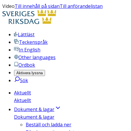
Video
Till innehåll på sidan
Till anförandelistan
Lättläst
Teckenspråk
In English
Other languages
Ordbok
Aktivera lyssna
Sök
Aktuellt
Aktuellt
Dokument & lagar
Dokument & lagar
Beställ och ladda ner