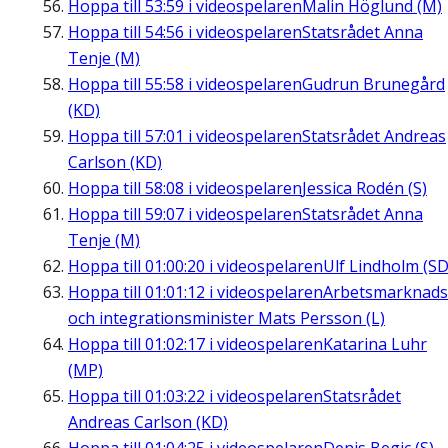
Hoppa till
53:59
i videospelaren
Malin Höglund (M)
Hoppa till
54:56
i videospelaren
Statsrådet Anna
Tenje (M)
Hoppa till
55:58
i videospelaren
Gudrun Brunegård
(KD)
Hoppa till
57:01
i videospelaren
Statsrådet Andreas
Carlson (KD)
Hoppa till
58:08
i videospelaren
Jessica Rodén (S)
Hoppa till
59:07
i videospelaren
Statsrådet Anna
Tenje (M)
Hoppa till
01:00:20
i videospelaren
Ulf Lindholm (SD
Hoppa till
01:01:12
i videospelaren
Arbetsmarknads
och integrationsminister Mats Persson (L)
Hoppa till
01:02:17
i videospelaren
Katarina Luhr
(MP)
Hoppa till
01:03:22
i videospelaren
Statsrådet
Andreas Carlson (KD)