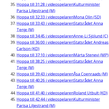
Hoppa till
31:28
i videospelaren
Kulturminister
Parisa Liljestrand (M)
Hoppa till
32:33
i videospelaren
Mona Olin (SD)
Hoppa till
33:43
i videospelaren
Statsrådet Anna
Tenje (M)
Hoppa till
34:45
i videospelaren
Anne-Li Sjölund (C)
Hoppa till
36:00
i videospelaren
Statsrådet Andreas
Carlson (KD)
Hoppa till
37:10
i videospelaren
Märta Stenevi (MP)
Hoppa till
38:25
i videospelaren
Statsrådet Anna
Tenje (M)
Hoppa till
39:43
i videospelaren
Åsa Coenraads (M)
Hoppa till
40:26
i videospelaren
Statsrådet Anna
Tenje (M)
Hoppa till
41:40
i videospelaren
Roland Utbult (KD)
Hoppa till
42:44
i videospelaren
Kulturminister
Parisa Liljestrand (M)