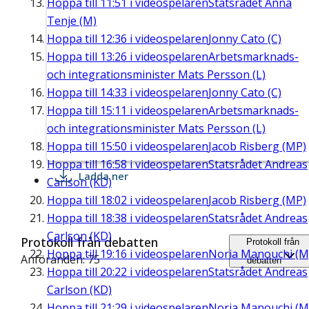
Hoppa till
11:51
i videospelaren
Statsrådet Anna
Tenje (M)
Hoppa till
12:36
i videospelaren
Jonny Cato (C)
Hoppa till
13:26
i videospelaren
Arbetsmarknads-
och integrationsminister Mats Persson (L)
Hoppa till
14:33
i videospelaren
Jonny Cato (C)
Hoppa till
15:11
i videospelaren
Arbetsmarknads-
och integrationsminister Mats Persson (L)
Hoppa till
15:50
i videospelaren
Jacob Risberg (MP)
Hoppa till
16:58
i videospelaren
Statsrådet Andreas
Ladda ner
Carlson (KD)
Hoppa till
18:02
i videospelaren
Jacob Risberg (MP)
Hoppa till
18:38
i videospelaren
Statsrådet Andreas
Carlson (KD)
Protokoll från debatten
Protokoll från
Hoppa till
19:16
i videospelaren
Noria Manouchi (M
Anföranden: 75
debatten
Hoppa till
20:22
i videospelaren
Statsrådet Andreas
Carlson (KD)
Hoppa till
21:29
i videospelaren
Noria Manouchi (M