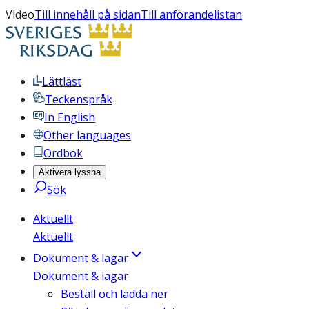
Video
Till innehåll på sidan
Till anförandelistan
Lättläst
Teckenspråk
In English
Other languages
Ordbok
Aktivera lyssna
Sök
Aktuellt
Aktuellt
Dokument & lagar
Dokument & lagar
Beställ och ladda ner