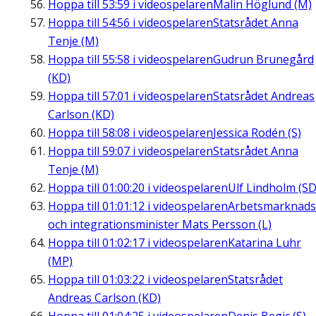
Hoppa till
53:59
i videospelaren
Malin Höglund (M)
Hoppa till
54:56
i videospelaren
Statsrådet Anna
Tenje (M)
Hoppa till
55:58
i videospelaren
Gudrun Brunegård
(KD)
Hoppa till
57:01
i videospelaren
Statsrådet Andreas
Carlson (KD)
Hoppa till
58:08
i videospelaren
Jessica Rodén (S)
Hoppa till
59:07
i videospelaren
Statsrådet Anna
Tenje (M)
Hoppa till
01:00:20
i videospelaren
Ulf Lindholm (SD
Hoppa till
01:01:12
i videospelaren
Arbetsmarknads
och integrationsminister Mats Persson (L)
Hoppa till
01:02:17
i videospelaren
Katarina Luhr
(MP)
Hoppa till
01:03:22
i videospelaren
Statsrådet
Andreas Carlson (KD)