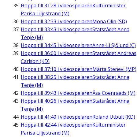
Hoppa till
31:28
i videospelaren
Kulturminister
Parisa Liljestrand (M)
Hoppa till
32:33
i videospelaren
Mona Olin (SD)
Hoppa till
33:43
i videospelaren
Statsrådet Anna
Tenje (M)
Hoppa till
34:45
i videospelaren
Anne-Li Sjölund (C)
Hoppa till
36:00
i videospelaren
Statsrådet Andreas
Carlson (KD)
Hoppa till
37:10
i videospelaren
Märta Stenevi (MP)
Hoppa till
38:25
i videospelaren
Statsrådet Anna
Tenje (M)
Hoppa till
39:43
i videospelaren
Åsa Coenraads (M)
Hoppa till
40:26
i videospelaren
Statsrådet Anna
Tenje (M)
Hoppa till
41:40
i videospelaren
Roland Utbult (KD)
Hoppa till
42:44
i videospelaren
Kulturminister
Parisa Liljestrand (M)