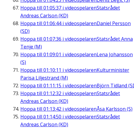
Hoppa till
01:04:25
i videospelaren
Denis Begic (S)
Hoppa till
01:05:37
i videospelaren
Statsrådet
Andreas Carlson (KD)
Hoppa till
01:06:44
i videospelaren
Daniel Persson
(SD)
Hoppa till
01:07:36
i videospelaren
Statsrådet Anna
Tenje (M)
Hoppa till
01:09:01
i videospelaren
Lena Johansson
(S)
Hoppa till
01:10:11
i videospelaren
Kulturminister
Parisa Liljestrand (M)
Hoppa till
01:11:15
i videospelaren
Björn Tidland (S
Hoppa till
01:12:32
i videospelaren
Statsrådet
Andreas Carlson (KD)
Hoppa till
01:13:42
i videospelaren
Åsa Karlsson (S)
Hoppa till
01:14:50
i videospelaren
Statsrådet
Andreas Carlson (KD)