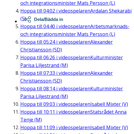
och integrationsminister Mats Persson (L)
Hoppa till
04:02
i videospelaren
Ardalan Shekarabi
(S)
Dela/Bädda in
Hoppa till
04:40
i videospelaren
Arbetsmarknads-
och integrationsminister Mats Persson (L)
Hoppa till
05:24
i videospelaren
Alexander
Christiansson (SD)
Hoppa till
06:26
i videospelaren
Kulturminister
Parisa Liljestrand (M)
Hoppa till
07:33
i videospelaren
Alexander
Christiansson (SD)
Hoppa till
08:14
i videospelaren
Kulturminister
Parisa Liljestrand (M)
Hoppa till
09:03
i videospelaren
Isabell Mixter (V)
Hoppa till
10:11
i videospelaren
Statsrådet Anna
Tenje (M)
Hoppa till
11:09
i videospelaren
Isabell Mixter (V)