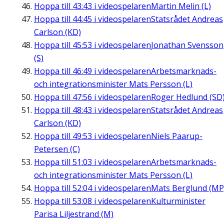
Hoppa till
43:43
i videospelaren
Martin Melin (L)
Hoppa till
44:45
i videospelaren
Statsrådet Andreas
Carlson (KD)
Hoppa till
45:53
i videospelaren
Jonathan Svensson
(S)
Hoppa till
46:49
i videospelaren
Arbetsmarknads-
och integrationsminister Mats Persson (L)
Hoppa till
47:56
i videospelaren
Roger Hedlund (SD
Hoppa till
48:43
i videospelaren
Statsrådet Andreas
Carlson (KD)
Hoppa till
49:53
i videospelaren
Niels Paarup-
Petersen (C)
Hoppa till
51:03
i videospelaren
Arbetsmarknads-
och integrationsminister Mats Persson (L)
Hoppa till
52:04
i videospelaren
Mats Berglund (MP
Hoppa till
53:08
i videospelaren
Kulturminister
Parisa Liljestrand (M)